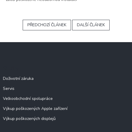
PŘEDCHOZÍ ČLÁNEK
DALŠÍ ČLÁNEK
Z
á
p
a
Služby
t
í
Doživotní záruka
Servis
Velkoobchodní spolupráce
Výkup poškozených Apple zařízení
Výkup poškozených displejů