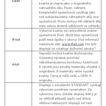
OEM
kvalita je stejná jako u originálního
náhradního dílu. Pozor, některé
kompletační společnosti využívají jako
své subdodavatele náhradních dílů více
společností. Proto mohou mít některé díly
mezi sebou drobné odlišnosti ve vzhledu.
Výborná kvalita od celosvětově známe
společnosti iFixit. Zboží této společnosti
iFixit
patří mezi špičku v oboru! Více informací
naleznete zde:
www.ifixit.com
. Na tyto
displeje se vztahuje doživotní záruka.*
Nejvyšší možná kvalita druhovýroby.
Výsledný výrobek prochází
několikanásobnou kontrolou funkčnosti.
AAA
K výrobě jsou použity materiály shodné s
originálem, či materiály velmi vysoké
kvality. Cena je nižší nežli u OEM, či
originálu.
Displeje s označením STANDART vynikají
výborným poměrem cena/výkon. Za
výbornou cenu získáte display, který je
ve většině případů lepší, než drtivá
většina nabízených displejů od naší