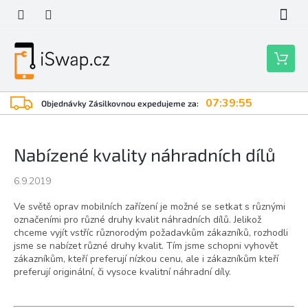
Přejít
na
obsah
Nákupní
košík
07:39:55
Objednávky Zásilkovnou expedujeme za:
Nabízené kvality náhradních dílů
6.9.2019
Ve světě oprav mobilních zařízení je možné se setkat s různými
označeními pro různé druhy kvalit náhradních dílů. Jelikož
chceme vyjít vstříc různorodým požadavkům zákazníků, rozhodli
jsme se nabízet různé druhy kvalit. Tím jsme schopni vyhovět
zákazníkům, kteří preferují nízkou cenu, ale i zákazníkům kteří
preferují originální, či vysoce kvalitní náhradní díly.