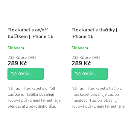
Flex kabel s on/off
Flex kabel s tlačítky |
tlačítkem | iPhone 16
iPhone 16
Skladem
Skladem
239 Kč bez DPH
239 Kč bez DPH
289 Kč
289 Kč
DO KOŠÍKU
DO KOŠÍKU
Náhradní flex kabel s on/off
Náhradní flex kabel s tlačítky.
tlačítkem. Tlačítka obsahují
Flex kabel obsahuje tlačítka
kovové plíšky, není tak nutné je
hlasitosti. Tlačítka obsahují
přendavat z původního dílu.
kovové plíšky, není tak nutné je
Tento díl je určený pro opravu
přendavat z původního dílu.
Apple iPhone 16....
Tento díl je určený pro...