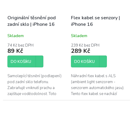
Originální těsnění pod
Flex kabel se senzory |
zadní sklo | iPhone 16
iPhone 16
Skladem
Skladem
74 Kč bez DPH
239 Kč bez DPH
89 Kč
289 Kč
DO KOŠÍKU
DO KOŠÍKU
Samolepící těsnění (podlepení)
Náhradní flex kabel s ALS
pod zadní sklo telefonu.
(ambient light senzorem -
Zabraňujě vniknutí prachu a
senzorem automatického jasu).
zajišťuje voděodolnost. Toto
Tento flex kabel se nachází
adhesivum je vhodné vyměnit
nalepený na zadní straně
při každé opravě telefonu přes
displeje telefonu. Pro výměnu u
zadní...
Apple...