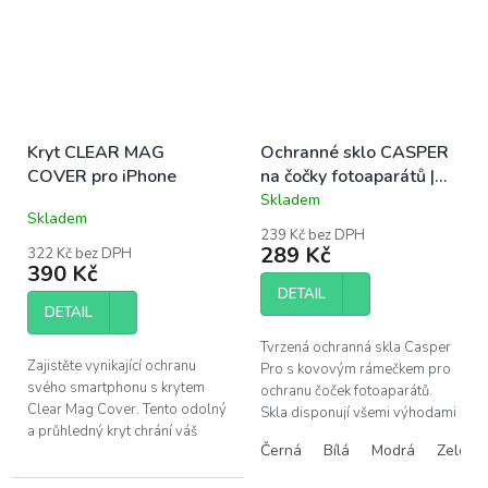
Kryt CLEAR MAG
Ochranné sklo CASPER
COVER pro iPhone
na čočky fotoaparátů |
iPhone 16, 16 Plus
Skladem
Průměrné
Skladem
hodnocení
239 Kč bez DPH
produktu
289 Kč
322 Kč bez DPH
je
390 Kč
5,0
DETAIL
z
DETAIL
5
hvězdiček.
Tvrzená ochranná skla Casper
Zajistěte vynikající ochranu
Pro s kovovým rámečkem pro
svého smartphonu s krytem
ochranu čoček fotoaparátů.
Clear Mag Cover. Tento odolný
Skla disponují všemi výhodami
a průhledný kryt chrání váš
prémiových produktů Casper –
Černá
Bílá
Modrá
Zelená
telefon před nárazy a škrábanci,
snadná instalace bez bublin,...
zatímco podporuje inovativní...