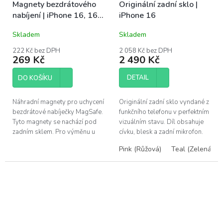
Magnety bezdrátového
Originální zadní sklo |
nabíjení | iPhone 16, 16
iPhone 16
Plus
Skladem
Skladem
222 Kč bez DPH
2 058 Kč bez DPH
269 Kč
2 490 Kč
DETAIL
DO KOŠÍKU
Náhradní magnety pro uchycení
Originální zadní sklo vyndané z
bezdrátové nabíječky MagSafe.
funkčního telefonu v perfektním
Tyto magnety se nachází pod
vizuálním stavu. Díl obsahuje
zadním sklem. Pro výměnu u
cívku, blesk a zadní mikrofon.
Apple iPhone 16 a iPhone 16
Pro výměnu u Apple iPhone
Pink (Růžová)
Teal (Zelená)
Plus.
16. Zadní skla máme...