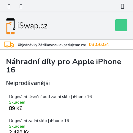
Přejít
na
obsah
Nákupní
košík
03:56:54
Objednávky Zásilkovnou expedujeme za:
Náhradní díly pro Apple iPhone
16
Nejprodávanější
Originální těsnění pod zadní sklo | iPhone 16
Skladem
89 Kč
Originální zadní sklo | iPhone 16
Skladem
2 490 Kč