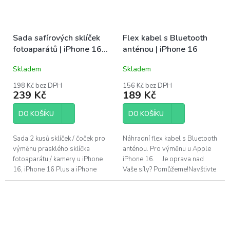
Sada safírových sklíček
Flex kabel s Bluetooth
fotoaparátů | iPhone 16,
anténou | iPhone 16
16 Plus, 17
Skladem
Skladem
198 Kč bez DPH
156 Kč bez DPH
239 Kč
189 Kč
DO KOŠÍKU
DO KOŠÍKU
Sada 2 kusů sklíček / čoček pro
Náhradní flex kabel s Bluetooth
výměnu prasklého sklíčka
anténou. Pro výměnu u Apple
fotoaparátu / kamery u iPhone
iPhone 16. Je oprava nad
16, iPhone 16 Plus a iPhone
Vaše síly? Pomůžeme!Navštivte
17. Sklíčka jsou vyrobena z
náš servis v Praze.
safíru, stejně jako originální...