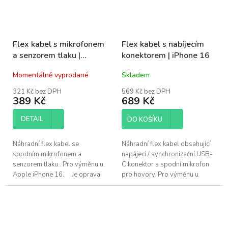
Flex kabel s mikrofonem
Flex kabel s nabíjecím
a senzorem tlaku |
konektorem | iPhone 16
iPhone 16
Momentálně vyprodané
Skladem
321 Kč bez DPH
569 Kč bez DPH
389 Kč
689 Kč
DETAIL
DO KOŠÍKU
Náhradní flex kabel se
Náhradní flex kabel obsahující
spodním mikrofonem a
napájecí / synchronizační USB-
senzorem tlaku . Pro výměnu u
C konektor a spodní mikrofon
Apple iPhone 16. Je oprava
pro hovory. Pro výměnu u
nad Vaše síly?
Apple iPhone 16. Je oprava
Pomůžeme!Navštivte náš servis
nad...
v...