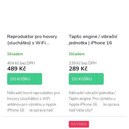
Reproduktor pro hovory
Taptic engine / vibrační
(sluchátko) s WiFi
jednotka | iPhone 16
anténou | iPhone 16
Skladem
Skladem
404 Kč bez DPH
239 Kč bez DPH
489 Kč
289 Kč
DO KOŠÍKU
DO KOŠÍKU
Náhradní horní reproduktor pro
Náhradní vibrační jednotka /
hovory (sluchátko) s WiFi
Taptic engine. Pro výměnu u
anténou pro výměnu u Apple
Apple iPhone 16. Je oprava
iPhone 16. Je oprava nad
nad Vaše síly?
Vaše síly? Pomůžeme!Navštivte
Pomůžeme!Navštivte náš servis
náš servis v...
v Praze.
NOVINKA