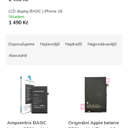
LCD displej BASIC | iPhone 16
Skladem
1 490 Kč
Ř
a
Doporučujeme
Nejlevnější
Nejdražší
Nejprodávanější
z
e
Abecedně
n
í
V
p
ý
r
p
o
i
d
s
u
p
k
r
t
o
ů
Ampsentrix BASIC
Originální Apple baterie
d