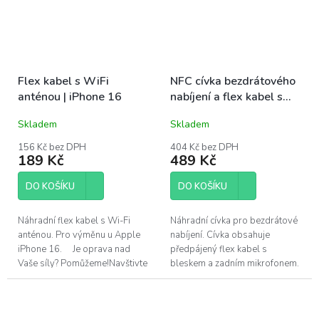
Flex kabel s WiFi
NFC cívka bezdrátového
anténou | iPhone 16
nabíjení a flex kabel s
bleskem | iPhone 16
Skladem
Skladem
156 Kč bez DPH
404 Kč bez DPH
189 Kč
489 Kč
DO KOŠÍKU
DO KOŠÍKU
Náhradní flex kabel s Wi-Fi
Náhradní cívka pro bezdrátové
anténou. Pro výměnu u Apple
nabíjení. Cívka obsahuje
iPhone 16. Je oprava nad
předpájený flex kabel s
Vaše síly? Pomůžeme!Navštivte
bleskem a zadním mikrofonem.
náš servis v Praze.
Díl obsahuje magnety pro
připojení MagSafe nabíječky.
Tento díl je...