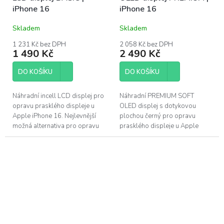
A
iPhone 16
iPhone 16
R
M
A
Skladem
Skladem
1 231 Kč bez DPH
2 058 Kč bez DPH
1 490 Kč
2 490 Kč
DO KOŠÍKU
DO KOŠÍKU
Náhradní incell LCD displej pro
Náhradní PREMIUM SOFT
opravu prasklého displeje u
OLED displej s dotykovou
Apple iPhone 16. Nejlevnější
plochou černý pro opravu
možná alternativa pro opravu
prasklého displeje u Apple
displeje iPhone 16. Tento LCD
iPhone 16. PREMIUM displeje
displej...
využívají stejnou technologii
OLED...