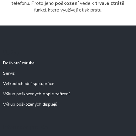
telefonu. Proto jeho
poškození
vede k
trvalé ztrátě
funkcí, které využívají otisk prstu.
Z
á
p
a
Služby
t
í
Doživotní záruka
Servis
Velkoobchodní spolupráce
Výkup poškozených Apple zařízení
Výkup poškozených displejů
Informace pro vás