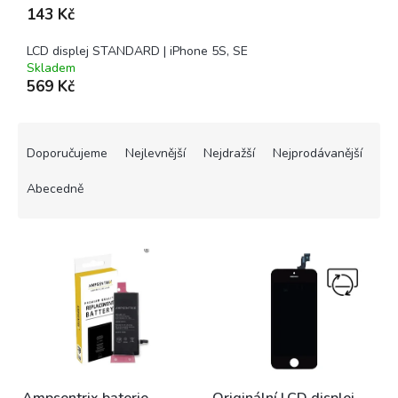
143 Kč
LCD displej STANDARD | iPhone 5S, SE
Skladem
569 Kč
Ř
a
Doporučujeme
Nejlevnější
Nejdražší
Nejprodávanější
z
e
Abecedně
n
í
V
p
ý
r
p
o
i
d
s
u
p
k
r
t
o
ů