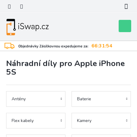
Přejít
na
obsah
Nákupní
košík
66:31:53
Objednávky Zásilkovnou expedujeme za:
Náhradní díly pro Apple iPhone
5S
Antény
Baterie
Flex kabely
Kamery