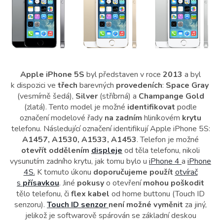
a
c
í
p
r
v
k
y
Apple iPhone 5S
byl představen v roce
2013
a byl
v
k dispozici ve
třech
barevných
provedeních
:
Space Gray
ý
(vesmírně šedá),
Silver
(stříbrná) a
Champange Gold
p
(zlatá). Tento model je možné
identifikovat
podle
i
označení modelové řady
na zadním
hliníkovém
krytu
s
telefonu. Následující označení identifikují Apple iPhone 5S:
u
A1457, A1530, A1533, A1453
. Telefon je možné
otevřít
oddělením
displeje
od těla telefonu, nikoli
vysunutím zadního krytu, jak tomu bylo u
iPhone 4
a
iPhone
4S.
K tomuto úkonu
doporučujeme použít
otvírač
s
přísavkou
. Jiné
pokusy
o otevření
mohou poškodit
tělo telefonu, či
flex kabel
od home buttonu (Touch ID
senzoru).
Touch ID senzor
není možné vyměnit
za jiný,
jelikož je softwarově spárován se základní deskou