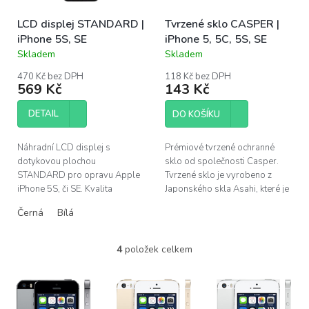
LCD displej STANDARD |
Tvrzené sklo CASPER |
iPhone 5S, SE
iPhone 5, 5C, 5S, SE
Skladem
Skladem
Průměrné
Průměrné
hodnocení
hodnocení
470 Kč bez DPH
118 Kč bez DPH
produktu
produktu
569 Kč
143 Kč
je
je
4,1
4,3
DETAIL
DO KOŠÍKU
z
z
5
5
hvězdiček.
hvězdiček.
Náhradní LCD displej s
Prémiové tvrzené ochranné
dotykovou plochou
sklo od společnosti Casper.
STANDARD pro opravu Apple
Tvrzené sklo je vyrobeno z
iPhone 5S, či SE. Kvalita
Japonského skla Asahi, které je
displeje STANDARD - cenově
podrobeno tvrdicí chemické
Černá
Bílá
dostupný a přesto velmi dobrý
úpravě. Tato úprava zaručuje...
náhradní díl pro nenáročné...
4
položek celkem
O
v
l
á
d