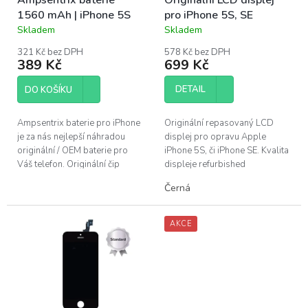
Ampsentrix baterie
Originální LCD displej
d
1560 mAh | iPhone 5S
pro iPhone 5S, SE
u
Skladem
Skladem
k
Průměrné
Průměrné
hodnocení
hodnocení
t
321 Kč bez DPH
578 Kč bez DPH
produktu
produktu
ů
389 Kč
699 Kč
je
je
4,6
4,0
DETAIL
DO KOŠÍKU
z
z
5
5
hvězdiček.
hvězdiček.
Ampsentrix baterie pro iPhone
Originální repasovaný LCD
je za nás nejlepší náhradou
displej pro opravu Apple
originální / OEM baterie pro
iPhone 5S, či iPhone SE. Kvalita
Váš telefon. Originální čip
displeje refurbished
obsažený v baterii zajišťuje
(repasovaný) - použitý
Černá
správný proces nabíjení a...
originální LCD panel s novým
sklem. Nejvyšší...
AKCE