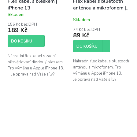
Flex kabel s bleskem |
Flex kabel s bluetooth
iPhone 13
anténou a mikrofonem |
iPhone 13
Skladem
Průměrné
Skladem
hodnocení
156 Kč bez DPH
produktu
189 Kč
74 Kč bez DPH
je
89 Kč
5,0
DO KOŠÍKU
z
DO KOŠÍKU
5
hvězdiček.
Náhradní flex kabel s zadní
Náhradní flex kabel s bluetooth
přisvětlovací diodou / bleskem.
anténou a mikrofonem. Pro
Pro výměnu u Apple iPhone 13.
výměnu u Apple iPhone 13.
Je oprava nad Vaše síly?
Je oprava nad Vaše síly?
Pomůžeme!Navštivte náš servis
Pomůžeme!Navštivte náš servis
v...
v Praze.