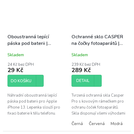
Oboustranná lepící
Ochranné sklo CASPER
páska pod baterii |
na čočky fotoaparátů |
iPhone 13
iPhone 13, 13 Mini
Skladem
Skladem
24 Kč bez DPH
239 Kč bez DPH
29 Kč
289 Kč
DETAIL
DO KOŠÍKU
Náhradní oboustranná lepící
Tvrzená ochranná skla Casper
páska pod baterii pro Apple
Pro s kovovým rámečkem pro
iPhone 13. Lepenka slouží pro
ochranu čoček fotoaparátů.
fixaci baterie k tělu telefonu.
Skla disponují všemi výhodami
prémiových produktů Casper –
Černá
Červená
Modrá
Al
snadná instalace bez bublin,...