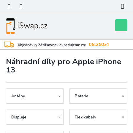
Přejít
na
obsah
Nákupní
košík
08:29:53
Objednávky Zásilkovnou expedujeme za:
Náhradní díly pro Apple iPhone
13
Antény
Baterie
Displeje
Flex kabely