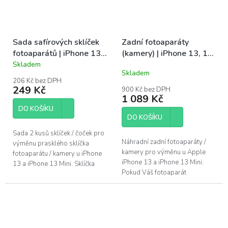
Sada safírových sklíček
Zadní fotoaparáty
fotoaparátů | iPhone 13,
(kamery) | iPhone 13, 13
13 Mini
Mini
Skladem
Průměrné
Skladem
hodnocení
206 Kč bez DPH
produktu
249 Kč
900 Kč bez DPH
je
1 089 Kč
4,0
DO KOŠÍKU
z
DO KOŠÍKU
5
hvězdiček.
Sada 2 kusů sklíček / čoček pro
Náhradní zadní fotoaparáty /
výměnu prasklého sklíčka
kamery pro výměnu u Apple
fotoaparátu / kamery u iPhone
iPhone 13 a iPhone 13 Mini.
13 a iPhone 13 Mini. Sklíčka
Pokud Váš fotoaparát
jsou vyrobena z safíru, stejně
nezaostřuje, či nelze zoomovat,
jako originální díl....
bývá chybný právě tento díl. ...