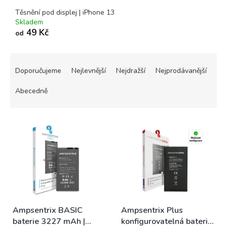
Těsnění pod displej | iPhone 13
Skladem
49 Kč
od
Ř
a
Doporučujeme
Nejlevnější
Nejdražší
Nejprodávanější
z
e
Abecedně
n
í
V
p
ý
r
p
o
i
d
s
u
p
k
r
t
o
ů
Ampsentrix BASIC
Ampsentrix Plus
d
baterie 3227 mAh |
konfigurovatelná baterie
u