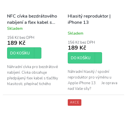
NFC cívka bezdrátového
Hlasitý reproduktor |
nabíjení a flex kabel s
iPhone 13
tlačítky | iPhone 13
Skladem
Průměrné
Skladem
hodnocení
156 Kč bez DPH
produktu
189 Kč
156 Kč bez DPH
je
189 Kč
5,0
DO KOŠÍKU
z
DO KOŠÍKU
5
hvězdiček.
Náhradní cívka pro bezdrátové
Náhradní hlasitý / spodní
nabíjení. Cívka obsahuje
reproduktor pro výměnu u
předpájený flex kabel s tlačítky
Apple iPhone 13. Je oprava
hlasitosti, přepínač tichého
nad Vaše síly?
režimu a on/off tlačítko. Tlačítka
Pomůžeme!Navštivte náš servis
obsahují kovové plíšky,...
v Praze.
AKCE