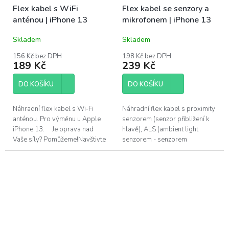
Flex kabel s WiFi
Flex kabel se senzory a
anténou | iPhone 13
mikrofonem | iPhone 13
Skladem
Skladem
156 Kč bez DPH
198 Kč bez DPH
189 Kč
239 Kč
DO KOŠÍKU
DO KOŠÍKU
Náhradní flex kabel s Wi-Fi
Náhradní flex kabel s proximity
anténou. Pro výměnu u Apple
senzorem (senzor přibližení k
iPhone 13. Je oprava nad
hlavě), ALS (ambient light
Vaše síly? Pomůžeme!Navštivte
senzorem - senzorem
náš servis v Praze.
automatického jasu) a předním
horním mikrofonem. Tento flex
kabel se...