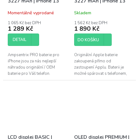
3227 mAh | iPhone 13
3227 mAh | iPhone 13
Momentálně vyprodané
Skladem
1 065 Kč bez DPH
1 562 Kč bez DPH
1 289 Kč
1 890 Kč
DETAIL
DO KOŠÍKU
Ampsentrix PRO baterie pro
Originální Apple baterie
iPhone jsou za nás nejlepší
zakoupená přímo od
náhradou originální / OEM
zastoupení Applu. Baterii je
baterie pro Váš telefon.
možné spárovat s telefonem,
Nejmodernější technologie v
zobrazuje jak kondici, tak
BMS (Battery management
záznam o originálním dílu v
system) v kombinaci...
nastavení. Baterie...
LCD displej BASIC |
OLED displej PREMIUM |