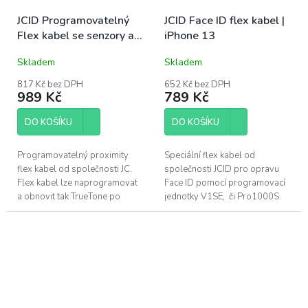
JCID Programovatelný
JCID Face ID flex kabel |
Flex kabel se senzory a
iPhone 13
mikrofonem | iPhone 13
Skladem
Skladem
817 Kč bez DPH
652 Kč bez DPH
989 Kč
789 Kč
DO KOŠÍKU
DO KOŠÍKU
Programovatelný proximity
Speciální flex kabel od
flex kabel od společnosti JC.
společnosti JCID pro opravu
Flex kabel lze naprogramovat
Face ID pomocí programovací
a obnovit tak TrueTone po
jednotky V1SE, či Pro1000S.
ztrátě, či poškození originálního
Pro opravu DOT projektoru u
flex kabelu. Pro výměnu u
Apple iPhone 13. Díl je určený...
Apple...