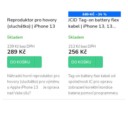
389 KČ
–34 %
Reproduktor pro hovory
JCID Tag-on battery flex
(sluchátko) | iPhone 13
kabel | iPhone 13, 13
Mini
Skladem
Skladem
239 Kč bez DPH
212 Kč bez DPH
289 Kč
256 Kč
DO KOŠÍKU
DO KOŠÍKU
Náhradní horní reproduktor pro
Tag-on battery flex kabel od
hovory (sluchátko) pro výměnu
společnosti JC pro opravu
u Apple iPhone 13. Je oprava
zobrazení korektní kondice
nad Vaše síly?
baterie pomocí programmeru
Pomůžeme!Navštivte náš servis
V1S po výměně baterie. Pouze
v Praze.
pro profesionální instalaci....