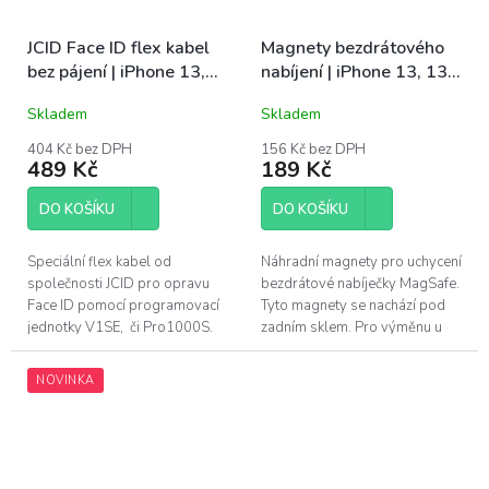
JCID Face ID flex kabel
Magnety bezdrátového
bez pájení | iPhone 13,
nabíjení | iPhone 13, 13
13 Mini
Pro, 13 Pro Max
Skladem
Skladem
404 Kč bez DPH
156 Kč bez DPH
489 Kč
189 Kč
DO KOŠÍKU
DO KOŠÍKU
Speciální flex kabel od
Náhradní magnety pro uchycení
společnosti JCID pro opravu
bezdrátové nabíječky MagSafe.
Face ID pomocí programovací
Tyto magnety se nachází pod
jednotky V1SE, či Pro1000S.
zadním sklem. Pro výměnu u
Pro opravu DOT projektoru u
Apple iPhone 13, iPhone 13
Apple iPhone 13 a 13 Mini
Pro a iPhone 13 Pro Max.
NOVINKA
bez...