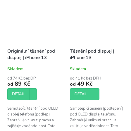
Originální těsnění pod
Těsnění pod displej |
displej | iPhone 13
iPhone 13
Skladem
Skladem
od 74 Kč bez DPH
od 41 Kč bez DPH
89 Kč
49 Kč
od
od
DETAIL
DETAIL
Samolepící těsnění pod OLED
Samolepící těsnění (podlepení)
displej telefonu (podlep).
pod OLED displej telefonu.
Zabraňujě vniknutí prachu a
Zabraňujě vniknutí prachu a
zajišťuje voděodolnost. Toto
zajišťuje voděodolnost. Toto