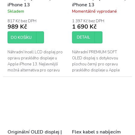
iPhone 13
iPhone 13
Skladem
Momentálně vyprodané
Průměrné
Průměrné
hodnocení
hodnocení
817 Kč bez DPH
1 397 Kč bez DPH
produktu
produktu
989 Kč
1 690 Kč
je
je
5,0
4,5
DETAIL
DO KOŠÍKU
z
z
5
5
hvězdiček.
hvězdiček.
Náhradní Incell LCD displej pro
Náhradní PREMIUM SOFT
opravu prasklého displeje u
OLED displej s dotykovou
Apple iPhone 13. Nejlevnější
plochou černý pro opravu
možná alternativa pro opravu
prasklého displeje u Apple
poškozeného displeje u Apple
iPhone 13. PREMIUM displeje
iPhone...
využívají stejnou technologii
OLED...
Originální OLED displej |
Flex kabel s nabíjecím