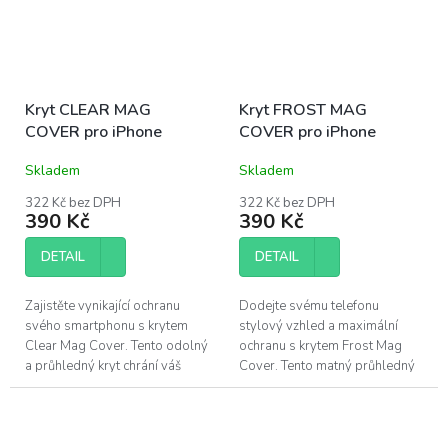
Kryt CLEAR MAG
Kryt FROST MAG
COVER pro iPhone
COVER pro iPhone
Skladem
Skladem
322 Kč bez DPH
322 Kč bez DPH
390 Kč
390 Kč
DETAIL
DETAIL
Zajistěte vynikající ochranu
Dodejte svému telefonu
svého smartphonu s krytem
stylový vzhled a maximální
Clear Mag Cover. Tento odolný
ochranu s krytem Frost Mag
a průhledný kryt chrání váš
Cover. Tento matný průhledný
telefon před nárazy a škrábanci,
kryt kombinuje robustní
zatímco podporuje inovativní...
materiály s inovativní
technologií MagSafe, což...