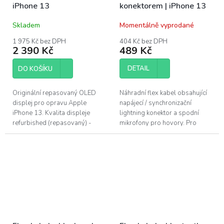
iPhone 13
konektorem | iPhone 13
Skladem
Momentálně vyprodané
1 975 Kč bez DPH
404 Kč bez DPH
2 390 Kč
489 Kč
DETAIL
DO KOŠÍKU
Originální repasovaný OLED
Náhradní flex kabel obsahující
displej pro opravu Apple
napájecí / synchronizační
iPhone 13. Kvalita displeje
lightning konektor a spodní
refurbished (repasovaný) -
mikrofony pro hovory. Pro
použitý originální OLED panel s
výměnu u Apple iPhone 13.
novým sklem. Nejvyšší možná
Je...
kvalita...