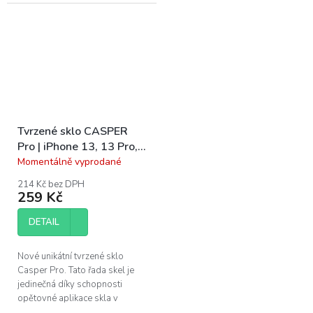
adhesivum je vhodné vyměnit
adhesivum je vhodné vyměnit
po každé opravě telefonu. Pro
po každé opravě telefonu.
výměnu...
Pro...
Tvrzené sklo CASPER
Pro | iPhone 13, 13 Pro,
14, 16e, 17e
Momentálně vyprodané
Průměrné
hodnocení
214 Kč bez DPH
produktu
259 Kč
je
5,0
DETAIL
z
5
hvězdiček.
Nové unikátní tvrzené sklo
Casper Pro. Tato řada skel je
jedinečná díky schopnosti
opětovné aplikace skla v
případě špatného