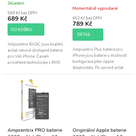
iPhone 13
3227 mAh | iPhone 13
Skladem
k
Průměrné
Momentálně vyprodané
hodnocení
t
569 Kč bez DPH
produktu
ů
689 Kč
652 Kč bez DPH
je
789 Kč
5,0
DO KOŠÍKU
z
DETAIL
5
hvězdiček.
Ampsentrix BASIC jsou kvalitní,
Ampsentrix Plus baterie pro
avšak cenově dostupné baterie
iPhone jsou baterie s možností
pro Váš iPhone. Časem
konfigurace přes Apple
prověřené technologie v BMS
diagnostiku. Po opravě je tak
(Battery management system)
možné baterii nakonfigurovat
v kombinaci s kvalitním
stejně jako originální baterii....
článkem...
Ampsentrix PRO baterie
Originální Apple baterie