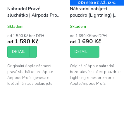
OD
AŽ
1 690 KČ
–12 %
Náhradní Pravé
Náhradní nabíjecí
sluchátko | Airpods Pro 2
pouzdro (Lightning) |
(Lightning)
Airpods Pro 2
Skladem
Skladem
od 1 590 Kč bez DPH
od 1 690 Kč bez DPH
1 590 Kč
1 690 Kč
od
od
DETAIL
DETAIL
Originální Apple náhradní
Originální Apple náhradní
pravé sluchátko pro Apple
bezdrátové nabíjecí pouzdro s
Airpods Pro 2. generace.
Lightning konektorem pro
Ideální náhrada pokud jste
Apple Airpods Pro 2.
Vaše sluchátko ztratili,
generace. Toto pouzdro lze
poškodili, či již mu nevydrží...
nabíjet pomocí Lightning
kabelu, či bezdrátově....