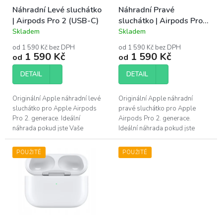
o
ů
Náhradní Levé sluchátko
Náhradní Pravé
d
| Airpods Pro 2 (USB-C)
sluchátko | Airpods Pro 2
u
(USB-C)
Skladem
Skladem
k
Průměrné
Průměrné
hodnocení
hodnocení
t
od 1 590 Kč bez DPH
od 1 590 Kč bez DPH
produktu
produktu
ů
1 590 Kč
1 590 Kč
od
od
je
je
5,0
5,0
DETAIL
DETAIL
z
z
5
5
hvězdiček.
hvězdiček.
Originální Apple náhradní levé
Originální Apple náhradní
sluchátko pro Apple Airpods
pravé sluchátko pro Apple
Pro 2. generace. Ideální
Airpods Pro 2. generace.
náhrada pokud jste Vaše
Ideální náhrada pokud jste
sluchátko ztratili, poškodili, či
Vaše sluchátko ztratili,
již mu nevydrží baterie....
poškodili, či již mu nevydrží...
POUŽITÉ
POUŽITÉ