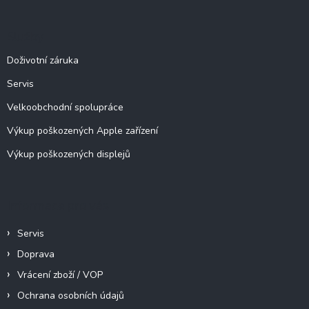
p
a
c
a
Služby
í
t
p
í
Doživotní záruka
r
v
Servis
k
y
Velkoobchodní spolupráce
v
ý
Výkup poškozených Apple zařízení
p
Výkup poškozených displejů
i
s
u
Informace pro vás
Servis
Doprava
Vrácení zboží / VOP
Ochrana osobních údajů