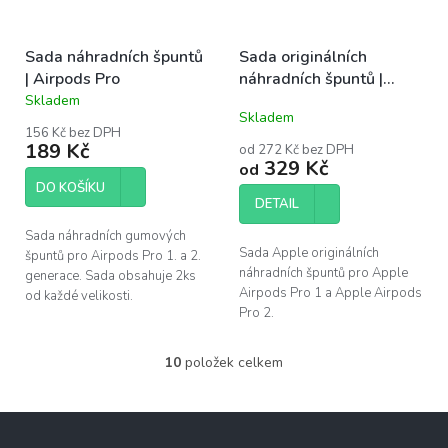
Sada náhradních špuntů
Sada originálních
| Airpods Pro
náhradních špuntů |
Airpods Pro 1, 2
Skladem
Průměrné
Skladem
hodnocení
156 Kč bez DPH
produktu
189 Kč
od 272 Kč bez DPH
je
329 Kč
od
5,0
DO KOŠÍKU
z
DETAIL
5
hvězdiček.
Sada náhradních gumových
Sada Apple originálních
špuntů pro Airpods Pro 1. a 2.
náhradních špuntů pro Apple
generace. Sada obsahuje 2ks
Airpods Pro 1 a Apple Airpods
od každé velikosti.
Pro 2.
10
položek celkem
O
v
l
Z
á
á
d