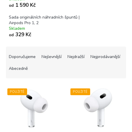
1 590 Kč
od
Sada originálních náhradních špuntů |
Airpods Pro 1, 2
Skladem
329 Kč
od
Ř
a
Doporučujeme
Nejlevnější
Nejdražší
Nejprodávanější
z
e
Abecedně
n
í
V
p
POUŽITÉ
POUŽITÉ
ý
r
p
o
i
d
s
u
p
k
r
t