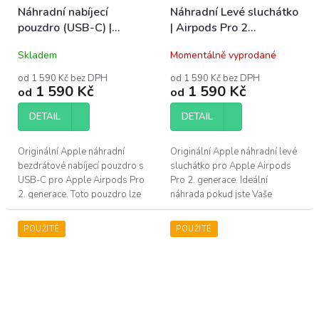
Náhradní nabíjecí
Náhradní Levé sluchátko
pouzdro (USB-C) |
| Airpods Pro 2
Airpods Pro 2
(Lightning)
Skladem
Momentálně vyprodané
od 1 590 Kč bez DPH
od 1 590 Kč bez DPH
1 590 Kč
1 590 Kč
od
od
DETAIL
DETAIL
Originální Apple náhradní
Originální Apple náhradní levé
bezdrátové nabíjecí pouzdro s
sluchátko pro Apple Airpods
USB-C pro Apple Airpods Pro
Pro 2. generace. Ideální
2. generace. Toto pouzdro lze
náhrada pokud jste Vaše
nabíjet pomocí USB-C kabelu,
sluchátko ztratili, poškodili, či
či bezdrátově. Ideální náhrada...
již mu nevydrží baterie....
POUŽITÉ
POUŽITÉ