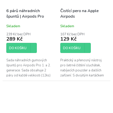
6 párů náhradních
Čistící pero na Apple
špuntů | Airpods Pro
Airpods
Skladem
Skladem
239 Kč bez DPH
107 Kč bez DPH
289 Kč
129 Kč
DO KOŠÍKU
DO KOŠÍKU
Sada náhradních gumových
Praktický a přenosný nástroj
špuntů pro Airpods Pro 1. a 2.
pro šetrné čištění sluchátek,
generace. Sada obsahuje 2
nabíjecích pouzder a dalších
páry od každé velikosti (12ks)
zařízení. S dvojitým kartáčkem
v praktickém přepravním boxu.
snadno odstraníte nečistoty i z
těžko dostupných míst....