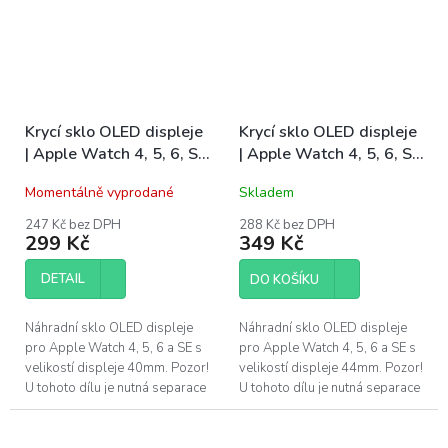
Krycí sklo OLED displeje
Krycí sklo OLED displeje
| Apple Watch 4, 5, 6, SE
| Apple Watch 4, 5, 6, SE
40mm
44mm
Momentálně vyprodané
Skladem
247 Kč bez DPH
288 Kč bez DPH
299 Kč
349 Kč
DETAIL
DO KOŠÍKU
Náhradní sklo OLED displeje
Náhradní sklo OLED displeje
pro Apple Watch 4, 5, 6 a SE s
pro Apple Watch 4, 5, 6 a SE s
velikostí displeje 40mm. Pozor!
velikostí displeje 44mm. Pozor!
U tohoto dílu je nutná separace
U tohoto dílu je nutná separace
starého skla a následné
starého skla a následné
nalepení tohoto dílu pomocí...
nalepení tohoto dílu pomocí...