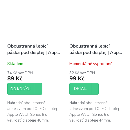
Oboustranná lepící
Oboustranná lepící
páska pod displej | Apple
páska pod displej | Apple
Watch 6 40mm
Watch 6 44mm
Skladem
Momentálně vyprodané
74 Kč bez DPH
82 Kč bez DPH
89 Kč
99 Kč
DETAIL
DO KOŠÍKU
Náhradní oboustranné
Náhradní oboustranné
adhesivum pod OLED displej
adhesivum pod OLED displej
Apple Watch Series 6 s
Apple Watch Series 6 s
velikostí displeje 40mm.
velikostí displeje 44mm.