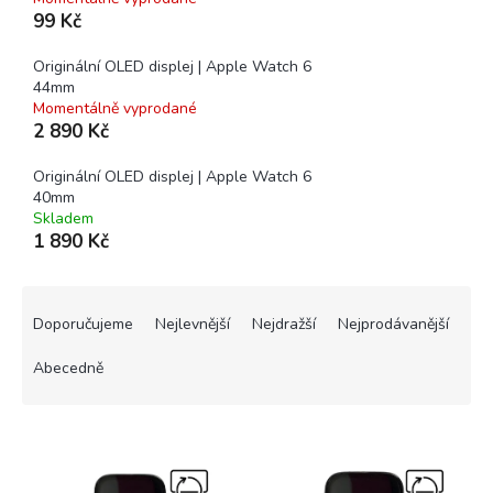
99 Kč
Originální OLED displej | Apple Watch 6
44mm
Momentálně vyprodané
2 890 Kč
Originální OLED displej | Apple Watch 6
40mm
Skladem
1 890 Kč
Ř
a
Doporučujeme
Nejlevnější
Nejdražší
Nejprodávanější
z
e
Abecedně
n
í
V
p
ý
r
p
o