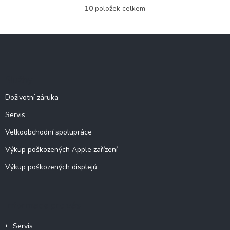
10
položek celkem
O
v
l
Z
á
á
d
p
a
c
a
Služby
í
t
p
í
Doživotní záruka
r
v
Servis
k
y
Velkoobchodní spolupráce
v
ý
Výkup poškozených Apple zařízení
p
Výkup poškozených displejů
i
s
u
Informace pro vás
Servis