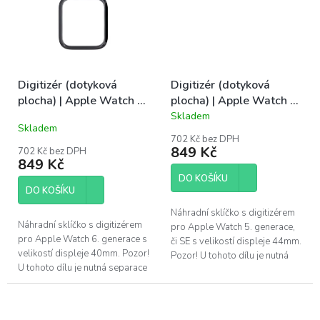
Digitizér (dotyková
Digitizér (dotyková
plocha) | Apple Watch 6
plocha) | Apple Watch 6
40mm
44mm
Skladem
Průměrné
Skladem
hodnocení
702 Kč bez DPH
produktu
849 Kč
702 Kč bez DPH
je
849 Kč
5,0
DO KOŠÍKU
z
DO KOŠÍKU
5
hvězdiček.
Náhradní sklíčko s digitizérem
Náhradní sklíčko s digitizérem
pro Apple Watch 5. generace,
pro Apple Watch 6. generace s
či SE s velikostí displeje 44mm.
velikostí displeje 40mm. Pozor!
Pozor! U tohoto dílu je nutná
U tohoto dílu je nutná separace
separace starého skla a
starého skla a následné
následné nalepení tohoto dílu...
nalepení tohoto dílu pomocí...