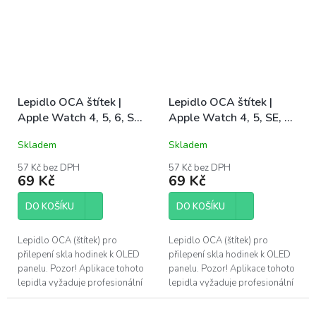
Lepidlo OCA štítek |
Lepidlo OCA štítek |
Apple Watch 4, 5, 6, SE
Apple Watch 4, 5, SE, 6
44mm
40mm
Skladem
Skladem
57 Kč bez DPH
57 Kč bez DPH
69 Kč
69 Kč
DO KOŠÍKU
DO KOŠÍKU
Lepidlo OCA (štítek) pro
Lepidlo OCA (štítek) pro
přilepení skla hodinek k OLED
přilepení skla hodinek k OLED
panelu. Pozor! Aplikace tohoto
panelu. Pozor! Aplikace tohoto
lepidla vyžaduje profesionální
lepidla vyžaduje profesionální
vybavení. Kompatibilní s Apple
vybavení. Kompatibilní s Apple
Watch generace 4, 5, 6 a SE s...
Watch generace 4, 5, SE a 6 s...