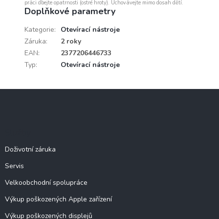
práci dbejte opatrnosti (ostré hroty). Uchovávejte mimo dosah dětí.
Doplňkové parametry
Kategorie
:
Otevírací nástroje
Záruka
:
2 roky
EAN
:
2377206446733
Typ
:
Otevírací nástroje
Z
á
p
a
Služby
t
í
Doživotní záruka
Servis
Velkoobchodní spolupráce
Výkup poškozených Apple zařízení
Výkup poškozených displejů