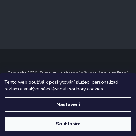
Copyright 2026
iSwap.cz - Náhradní díly pro Apple zařízení
.
Všechna práva vyhrazena.
Tento web používá k poskytování služeb, personalizaci
reklam a analýze návštěvnosti soubory
cookies.
Grafický návrh vytvořil a na Shoptet implementoval
Tomáš Hlad
&
Shoptetak.cz
.
Nastavení
Vytvořil Shoptet
Souhlasím