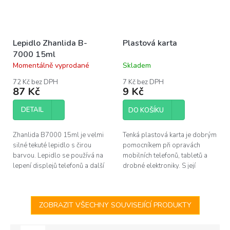
Lepidlo Zhanlida B-
Plastová karta
7000 15ml
Momentálně vyprodané
Skladem
Průměrné
Průměrné
hodnocení
hodnocení
72 Kč bez DPH
7 Kč bez DPH
produktu
produktu
87 Kč
9 Kč
je
je
3,9
5,0
DETAIL
DO KOŠÍKU
z
z
5
5
hvězdiček.
hvězdiček.
Zhanlida B7000 15ml je velmi
Tenká plastová karta je dobrým
silné tekuté lepidlo s čirou
pomocníkem při opravách
barvou. Lepidlo se používá na
mobilních telefonů, tabletů a
lepení displejů telefonů a další
drobné elektroniky. S její
elektroniky. Balení je vybaveno
pomocí lze šetrně otevřít iPad,
aplikační jehlou.
či novější modely iPhone,
které...
ZOBRAZIT VŠECHNY SOUVISEJÍCÍ PRODUKTY