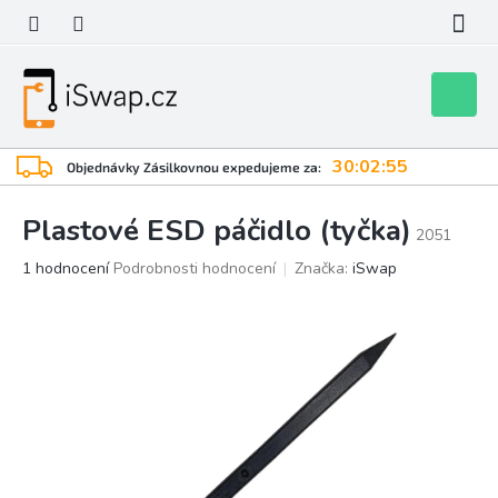
Přejít
na
obsah
Nákupní
košík
30:02:55
Objednávky Zásilkovnou expedujeme za:
Plastové ESD páčidlo (tyčka)
2051
Průměrné
1 hodnocení
Podrobnosti hodnocení
Značka:
iSwap
hodnocení
produktu
je
5,0
z
5
hvězdiček.