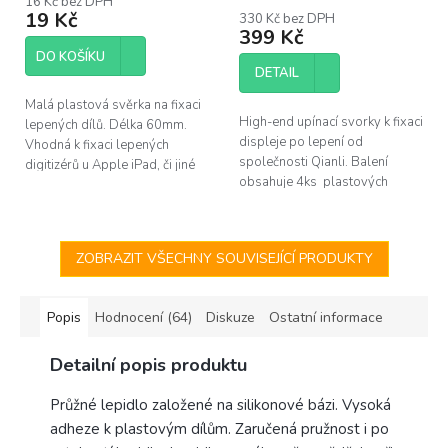
16 Kč bez DPH
produktu
19 Kč
330 Kč bez DPH
je
399 Kč
5,0
DO KOŠÍKU
z
DETAIL
5
hvězdiček.
Malá plastová svěrka na fixaci
High-end upínací svorky k fixaci
lepených dílů. Délka 60mm.
displeje po lepení od
Vhodná k fixaci lepených
společnosti Qianli. Balení
digitizérů u Apple iPad, či jiné
obsahuje 4ks plastových
elektroniky.
svorek.
ZOBRAZIT VŠECHNY SOUVISEJÍCÍ PRODUKTY
Popis
Hodnocení (64)
Diskuze
Ostatní informace
Detailní popis produktu
Průžné lepidlo založené na silikonové bázi. Vysoká
adheze k plastovým dílům. Zaručená pružnost i po