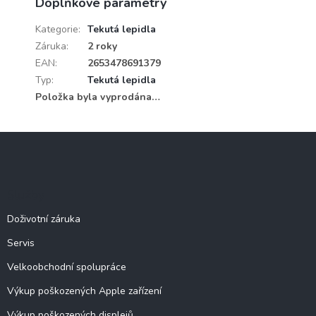
Doplňkové parametry
Kategorie
:
Tekutá lepidla
Záruka
:
2 roky
EAN
:
2653478691379
Typ
:
Tekutá lepidla
Položka byla vyprodána…
Z
á
p
a
Služby
t
í
Doživotní záruka
Servis
Velkoobchodní spolupráce
Výkup poškozených Apple zařízení
Výkup poškozených displejů