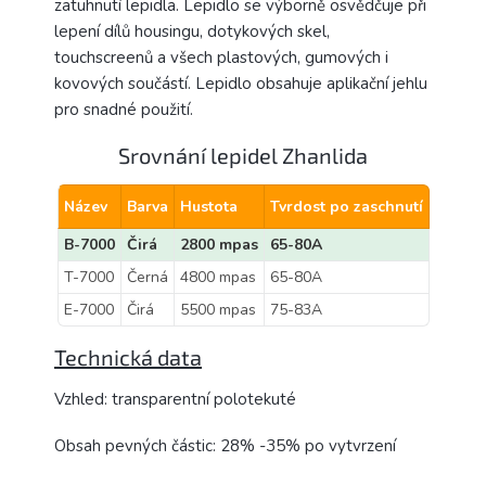
zatuhnutí lepidla. Lepidlo se výborně osvědčuje při
lepení dílů housingu, dotykových skel,
touchscreenů a všech plastových, gumových i
kovových součástí. Lepidlo obsahuje aplikační jehlu
pro snadné použití.
Srovnání lepidel Zhanlida
Název
Barva
Hustota
Tvrdost po zaschnutí
B-7000
Čirá
2800 mpas
65-80A
T-7000
Černá
4800 mpas
65-80A
E-7000
Čirá
5500 mpas
75-83A
Technická data
Vzhled: transparentní polotekuté
Obsah pevných částic: 28% -35% po vytvrzení