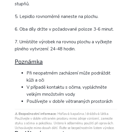
stupňů.
5. Lepidlo rovnoměrně naneste na plochu.
6. Oba díly držte v požadované poloze 3-6 minut.
7. Umístěte výrobek na rovnou plochu a vyčkejte
plného vytvrzení: 24-48 hodin.
Poznámka
Při neopatrném zacházení může podráždit
kůži a oči
V případě kontaktu s očima, vypláchněte
velkým množstvím vody
Používejte v dobře větrananých prostorách
⚠ Bezpečnostní informace:
Hořlavá kapalina / dráždivá látka.
Používejte v dobře větraném prostoru mimo zdroje vznícení, zamezte
styku s očima a pokožkou. Určeno k odbornému použití při opravách.
Uchovávejte mimo dosah dětí. Řiďte se bezpečnostním listem výrobce.