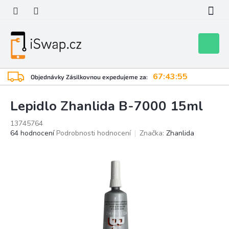
Přejít
na
obsah
Nákupní
košík
67:43:54
Objednávky Zásilkovnou expedujeme za:
Lepidlo Zhanlida B-7000 15ml
13745764
Průměrné
64 hodnocení
Podrobnosti hodnocení
Značka:
Zhanlida
hodnocení
produktu
je
3,9
z
5
hvězdiček.