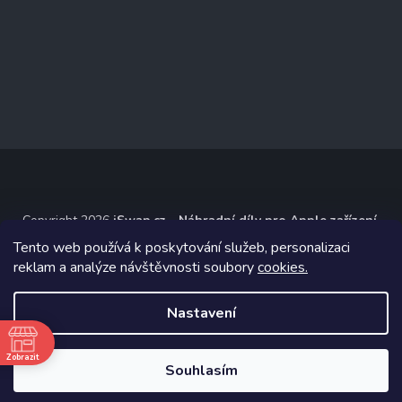
Copyright 2026
iSwap.cz - Náhradní díly pro Apple zařízení
.
Všechna práva vyhrazena.
Tento web používá k poskytování služeb, personalizaci
reklam a analýze návštěvnosti soubory
cookies.
Grafický návrh vytvořil a na Shoptet implementoval
Tomáš Hlad
&
Shoptetak.cz
.
Nastavení
Vytvořil Shoptet
ě
Zobrazit
Souhlasím