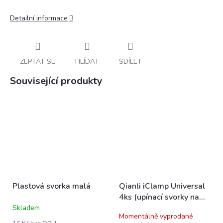
Detailní informace
ZEPTAT SE
HLÍDAT
SDÍLET
Související produkty
Plastová svorka malá
Qianli iClamp Universal
4ks (upínací svorky na
displej)
Skladem
Průměrné
Momentálně vyprodané
hodnocení