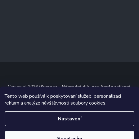
Copyright 2026
iSwap.cz - Náhradní díly pro Apple zařízení
.
Všechna práva vyhrazena.
Tento web používá k poskytování služeb, personalizaci
reklam a analýze návštěvnosti soubory
cookies.
Grafický návrh vytvořil a na Shoptet implementoval
Tomáš Hlad
&
Shoptetak.cz
.
Nastavení
Vytvořil Shoptet
Souhlasím