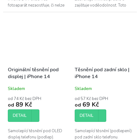
fotoaparát nezaostřuje, či nelze
zajišťuje voděodolnost. Toto
zoomovat, bývá chybný právě
adhesivum je vhodné vyměnit
tento díl. ...
po každé opravě telefonu.
Pro...
Originální těsnění pod
Těsnění pod zadní sklo |
displej | iPhone 14
iPhone 14
Skladem
Skladem
od 74 Kč bez DPH
od 57 Kč bez DPH
89 Kč
69 Kč
od
od
DETAIL
DETAIL
Samolepící těsnění pod OLED
Samolepící těsnění (podlepení)
displej telefonu (podlep).
pod zadní sklo telefonu.