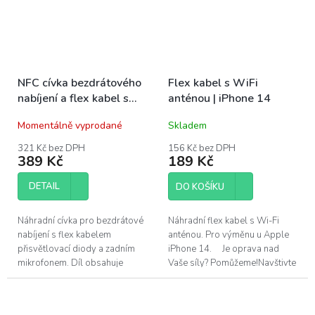
NFC cívka bezdrátového
Flex kabel s WiFi
nabíjení a flex kabel s
anténou | iPhone 14
bleskem | iPhone 14
Momentálně vyprodané
Skladem
321 Kč bez DPH
156 Kč bez DPH
389 Kč
189 Kč
DETAIL
DO KOŠÍKU
Náhradní cívka pro bezdrátové
Náhradní flex kabel s Wi-Fi
nabíjení s flex kabelem
anténou. Pro výměnu u Apple
přisvětlovací diody a zadním
iPhone 14. Je oprava nad
mikrofonem. Díl obsahuje
Vaše síly? Pomůžeme!Navštivte
magnety pro připojení MagSafe
náš servis v Praze.
nabíječky. Tento díl je určený
pro...