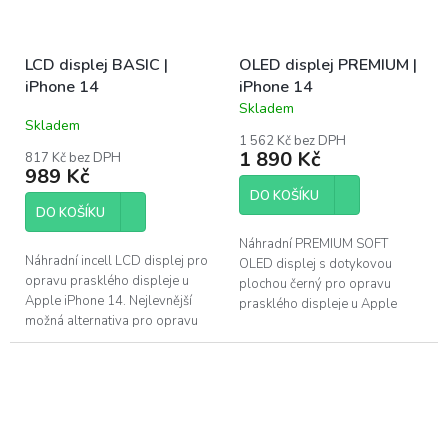
LCD displej BASIC |
OLED displej PREMIUM |
iPhone 14
iPhone 14
Skladem
Průměrné
Skladem
hodnocení
1 562 Kč bez DPH
produktu
1 890 Kč
817 Kč bez DPH
je
989 Kč
5,0
DO KOŠÍKU
z
DO KOŠÍKU
5
hvězdiček.
Náhradní PREMIUM SOFT
Náhradní incell LCD displej pro
OLED displej s dotykovou
opravu prasklého displeje u
plochou černý pro opravu
Apple iPhone 14. Nejlevnější
prasklého displeje u Apple
možná alternativa pro opravu
iPhone 14. PREMIUM displeje
displeje iPhone 14. Tento LCD
využívají stejnou technologii
displej...
OLED...