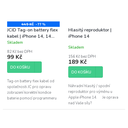
449 KČ
–77 %
JCID Tag-on battery flex
Hlasitý reproduktor |
kabel | iPhone 14, 14
iPhone 14
Plus
Skladem
Průměrné
Skladem
hodnocení
82 Kč bez DPH
produktu
99 Kč
156 Kč bez DPH
je
189 Kč
5,0
DO KOŠÍKU
z
DO KOŠÍKU
5
hvězdiček.
Tag-on battery flex kabel od
Náhradní hlasitý / spodní
společnosti JC pro opravu
reproduktor pro výměnu u
zobrazení korektní kondice
Apple iPhone 14. Je oprava
baterie pomocí programmeru
nad Vaše síly?
V1S po výměně baterie. Pouze
Pomůžeme!Navštivte náš servis
pro profesionální instalaci....
v Praze.