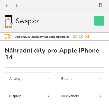
Přejít
na
obsah
Nákupní
košík
55:10:53
Objednávky Zásilkovnou expedujeme za:
Náhradní díly pro Apple iPhone
14
Antény
Baterie
Displeje
Flex kabely