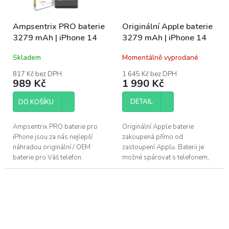
Ampsentrix PRO baterie
Originální Apple baterie
3279 mAh | iPhone 14
3279 mAh | iPhone 14
Skladem
Momentálně vyprodané
817 Kč bez DPH
1 645 Kč bez DPH
989 Kč
1 990 Kč
DETAIL
DO KOŠÍKU
Ampsentrix PRO baterie pro
Originální Apple baterie
iPhone jsou za nás nejlepší
zakoupená přímo od
náhradou originální / OEM
zastoupení Applu. Baterii je
baterie pro Váš telefon.
možné spárovat s telefonem,
Nejmodernější technologie v
zobrazuje jak kondici, tak
BMS (Battery management
záznam o originálním dílu v
system) v kombinaci...
nastavení. Baterie...