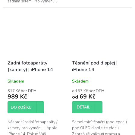
zadním sklem. Pro výměnu u
a iPhone 15 Plus. Sklíčka jsou
Apple iPhone 14 a iPhone 14
vyrobena z safíru, stejně...
Plus.
Zadní fotoaparáty
Těsnění pod displej |
(kamery) | iPhone 14
iPhone 14
Skladem
Skladem
817 Kč bez DPH
od 57 Kč bez DPH
989 Kč
69 Kč
od
DETAIL
DO KOŠÍKU
Náhradní zadní fotoaparáty /
Samolepící těsnění (podlepení)
kamery pro výměnu u Apple
pod OLED displej telefonu.
iPhone 14. Pokud Váš
Zabraňujě vniknutí prachu a