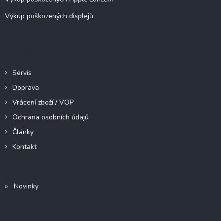
p
Výkup poškozených displejů
i
s
u
Informace pro vás
Servis
Doprava
Vrácení zboží / VOP
Ochrana osobních údajů
Články
Kontakt
» Novinky