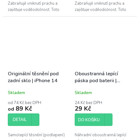
Zabraňujě vniknutí prachu a
Zabraňujě vniknutí prachu a
zajišťuje voděodolnost. Toto
zajišťuje voděodolnost. Toto
adhesivum je vhodné vyměnit
adhesivum je vhodné vyměnit
po každé opravě telefonu. Pro
při každé opravě telefonu přes
výměnu...
zadní...
Originální těsnění pod
Oboustranná lepící
zadní sklo | iPhone 14
páska pod baterii |
iPhone 14
Skladem
Skladem
od 74 Kč bez DPH
24 Kč bez DPH
89 Kč
29 Kč
od
DETAIL
DO KOŠÍKU
Samolepící těsnění (podlepení)
Náhradní oboustranná lepící