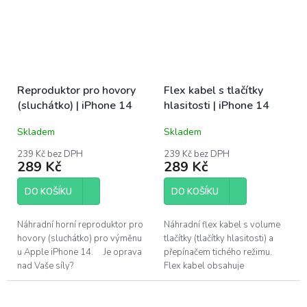
Reproduktor pro hovory
Flex kabel s tlačítky
(sluchátko) | iPhone 14
hlasitosti | iPhone 14
Skladem
Skladem
239 Kč bez DPH
239 Kč bez DPH
289 Kč
289 Kč
DO KOŠÍKU
DO KOŠÍKU
Náhradní horní reproduktor pro
Náhradní flex kabel s volume
hovory (sluchátko) pro výměnu
tlačítky (tlačítky hlasitosti) a
u Apple iPhone 14. Je oprava
přepínačem tichého režimu.
nad Vaše síly?
Flex kabel obsahuje
Pomůžeme!Navštivte náš servis
předinstalovaný kovový plíšek
v Praze.
pro snažší instalaci. Pro
výměnu u...