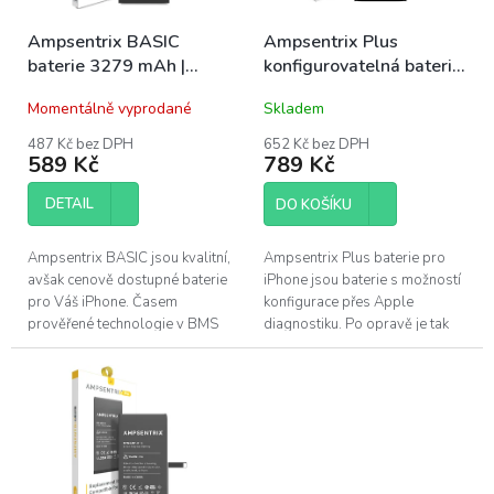
t
o
ů
Ampsentrix BASIC
Ampsentrix Plus
d
baterie 3279 mAh |
konfigurovatelná baterie
u
iPhone 14
3279 mAh | iPhone 14
k
Momentálně vyprodané
Skladem
t
ů
487 Kč bez DPH
652 Kč bez DPH
589 Kč
789 Kč
DETAIL
DO KOŠÍKU
Ampsentrix BASIC jsou kvalitní,
Ampsentrix Plus baterie pro
avšak cenově dostupné baterie
iPhone jsou baterie s možností
pro Váš iPhone. Časem
konfigurace přes Apple
prověřené technologie v BMS
diagnostiku. Po opravě je tak
(Battery management system)
možné baterii nakonfigurovat
v kombinaci s kvalitním
stejně jako originální baterii....
článkem...