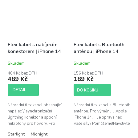
Flex kabel s nabíjecím
Flex kabel s Bluetooth
konektorem | iPhone 14
anténou | iPhone 14
Skladem
Skladem
404 Kč bez DPH
156 Kč bez DPH
489 Kč
189 Kč
DETAIL
DO KOŠÍKU
Náhradní flex kabel obsahující
Náhradní flex kabel s Bluetooth
napájecí / synchronizační
anténou. Pro výměnu u Apple
lightning konektor a spodní
iPhone 14. Je oprava nad
mikrofony pro hovory. Pro
Vaše síly? Pomůžeme!Navštivte
výměnu u Apple iPhone 14. ...
náš servis v Praze.
Starlight
Midnight