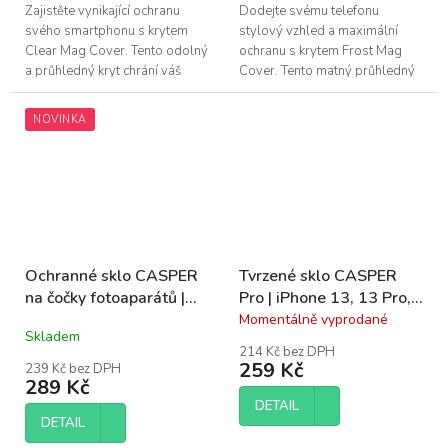
Zajistěte vynikající ochranu
Dodejte svému telefonu
svého smartphonu s krytem
stylový vzhled a maximální
Clear Mag Cover. Tento odolný
ochranu s krytem Frost Mag
a průhledný kryt chrání váš
Cover. Tento matný průhledný
telefon před nárazy a škrábanci,
kryt kombinuje robustní
zatímco podporuje inovativní...
materiály s inovativní
NOVINKA
technologií MagSafe, což...
Ochranné sklo CASPER
Tvrzené sklo CASPER
na čočky fotoaparátů |
Pro | iPhone 13, 13 Pro,
iPhone 14, 14 Plus
14, 16e, 17e
Momentálně vyprodané
Průměrné
Skladem
hodnocení
214 Kč bez DPH
produktu
259 Kč
239 Kč bez DPH
je
289 Kč
5,0
DETAIL
z
DETAIL
5