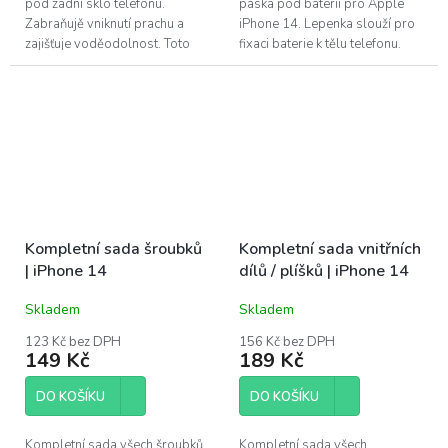
pod zadní sklo telefonu.
páska pod baterii pro Apple
Zabraňujě vniknutí prachu a
iPhone 14. Lepenka slouží pro
zajišťuje voděodolnost. Toto
fixaci baterie k tělu telefonu.
adhesivum je vhodné vyměnit
Je oprava nad Vaše síly?...
při každé opravě telefonu přes
zadní...
Kompletní sada šroubků
Kompletní sada vnitřních
| iPhone 14
dílů / plíšků | iPhone 14
Skladem
Skladem
123 Kč bez DPH
156 Kč bez DPH
149 Kč
189 Kč
DO KOŠÍKU
DO KOŠÍKU
Kompletní sada všech šroubků
Kompletní sada všech