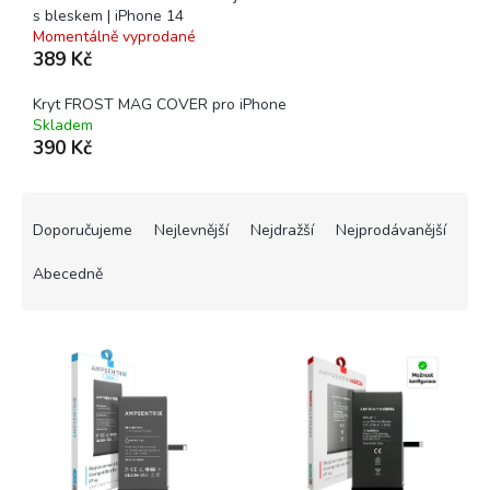
s bleskem | iPhone 14
Momentálně vyprodané
389 Kč
Kryt FROST MAG COVER pro iPhone
Skladem
390 Kč
Ř
a
Doporučujeme
Nejlevnější
Nejdražší
Nejprodávanější
z
e
Abecedně
n
í
V
p
ý
r
p
o
i
d
s
u
p
k
r