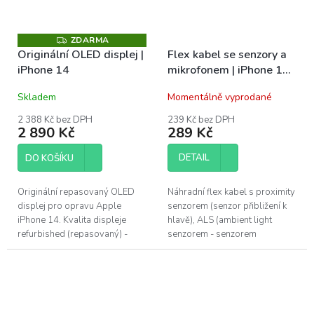
ZDARMA
Z
D
Originální OLED displej |
Flex kabel se senzory a
A
iPhone 14
mikrofonem | iPhone 14,
R
M
16e
A
Skladem
Momentálně vyprodané
2 388 Kč bez DPH
239 Kč bez DPH
2 890 Kč
289 Kč
DETAIL
DO KOŠÍKU
Originální repasovaný OLED
Náhradní flex kabel s proximity
displej pro opravu Apple
senzorem (senzor přibližení k
iPhone 14. Kvalita displeje
hlavě), ALS (ambient light
refurbished (repasovaný) -
senzorem - senzorem
použitý originální OLED panel s
automatického jasu) a předním
novým sklem. Nejvyšší možná
horním mikrofonem. Tento flex
kvalita...
kabel se...