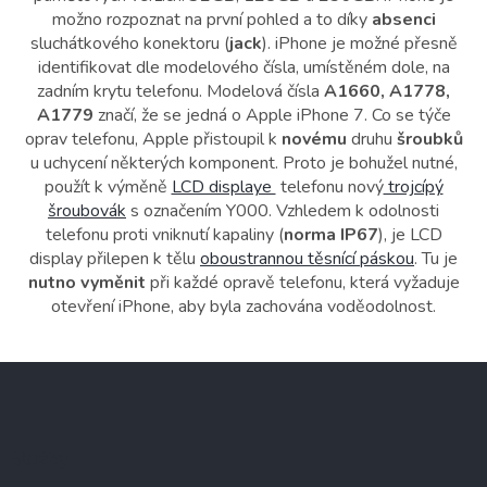
možno rozpoznat na první pohled a to díky
absenci
sluchátkového konektoru (
jack
). iPhone je možné přesně
identifikovat dle modelového čísla, umístěném dole, na
zadním krytu telefonu. Modelová čísla
A1660, A1778,
A1779
značí, že se jedná o Apple iPhone 7. Co se týče
oprav telefonu, Apple přistoupil k
novému
druhu
šroubků
u uchycení některých komponent. Proto je bohužel nutné,
použít k výměně
LCD displaye
telefonu nový
trojcípý
šroubovák
s označením Y000. Vzhledem k odolnosti
telefonu proti vniknutí kapaliny (
norma IP67
), je LCD
display přilepen k tělu
oboustrannou těsnící páskou
. Tu je
nutno vyměnit
při každé opravě telefonu, která vyžaduje
otevření iPhone, aby byla zachována voděodolnost.
Z
á
p
a
Služby
t