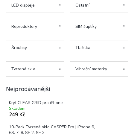
LCD displeje
Ostatní
Reproduktory
SIM šuplíky
Šroubky
Tlačítka
Tvrzená skla
Vibrační motorky
Nejprodávanější
Kryt CLEAR GRID pro iPhone
Skladem
249 Kč
10-Pack Tvrzené sklo CASPER Pro | iPhone 6,
6S, 7, 8, SE 2, SE 3