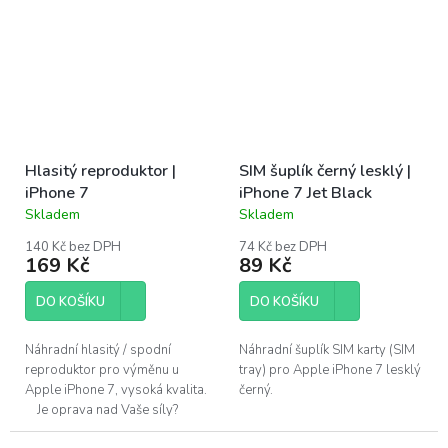
7). Jednoduchá oprava pro...
Hlasitý reproduktor |
SIM šuplík černý lesklý |
iPhone 7
iPhone 7 Jet Black
Skladem
Skladem
Průměrné
Průměrné
hodnocení
hodnocení
140 Kč bez DPH
74 Kč bez DPH
produktu
produktu
169 Kč
89 Kč
je
je
5,0
5,0
DO KOŠÍKU
DO KOŠÍKU
z
z
5
5
hvězdiček.
hvězdiček.
Náhradní hlasitý / spodní
Náhradní šuplík SIM karty (SIM
reproduktor pro výměnu u
tray) pro Apple iPhone 7 lesklý
Apple iPhone 7, vysoká kvalita.
černý.
Je oprava nad Vaše síly?
Pomůžeme!Navštivte náš servis