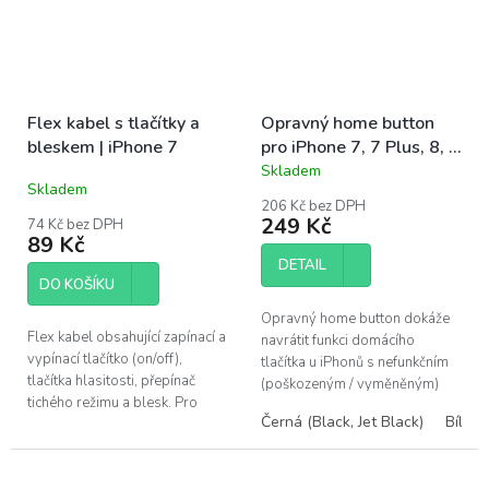
Flex kabel s tlačítky a
Opravný home button
bleskem | iPhone 7
pro iPhone 7, 7 Plus, 8, 8
Plus, SE 2020, SE 2022
Skladem
Průměrné
Skladem
hodnocení
206 Kč bez DPH
produktu
249 Kč
74 Kč bez DPH
je
89 Kč
3,5
DETAIL
z
DO KOŠÍKU
5
hvězdiček.
Opravný home button dokáže
Flex kabel obsahující zapínací a
navrátit funkci domácího
vypínací tlačítko (on/off),
tlačítka u iPhonů s nefunkčním
tlačítka hlasitosti, přepínač
(poškozeným / vyměněným)
tichého režimu a blesk. Pro
home buttonem. Nová
Černá (Black, Jet Black)
Bílá s
výměnu u Apple iPhone 7. ...
spolehlivější verze s haptickou
odezvou a...