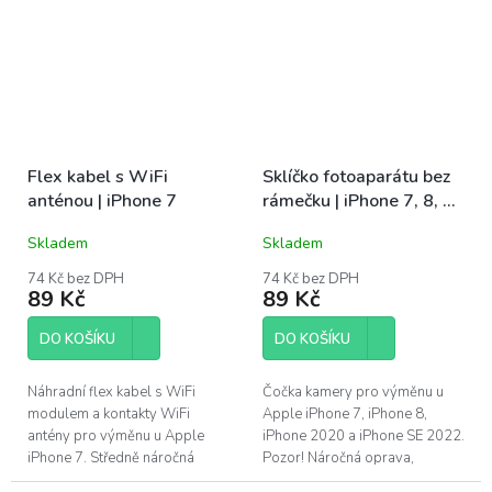
Gold,...
iPhone 7 Black...
Flex kabel s WiFi
Sklíčko fotoaparátu bez
anténou | iPhone 7
rámečku | iPhone 7, 8, SE
2020, SE 2022
Skladem
Skladem
74 Kč bez DPH
74 Kč bez DPH
89 Kč
89 Kč
DO KOŠÍKU
DO KOŠÍKU
Náhradní flex kabel s WiFi
Čočka kamery pro výměnu u
modulem a kontakty WiFi
Apple iPhone 7, iPhone 8,
antény pro výměnu u Apple
iPhone 2020 a iPhone SE 2022.
iPhone 7. Středně náročná
Pozor! Náročná oprava,
oprava pro zručné kutily. Je
nejprve je nutné dokonale