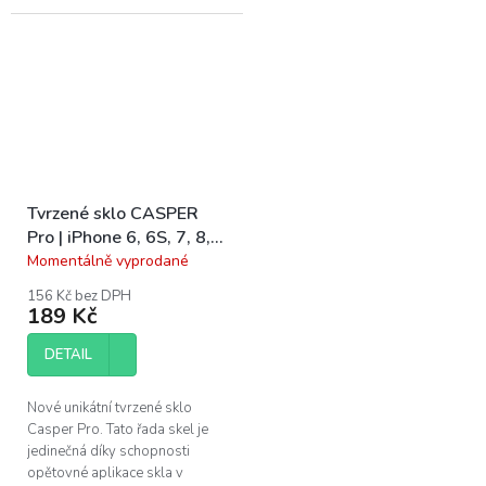
tenký a flexibilní design s extra
nainstalování. Pokud se po
vyztužením na hranách a
instalaci...
ochranou kamery, což z...
Tvrzené sklo CASPER
Pro | iPhone 6, 6S, 7, 8,
SE 2, SE 3
Momentálně vyprodané
Průměrné
hodnocení
156 Kč bez DPH
produktu
189 Kč
je
5,0
DETAIL
z
5
hvězdiček.
Nové unikátní tvrzené sklo
Casper Pro. Tato řada skel je
jedinečná díky schopnosti
opětovné aplikace skla v