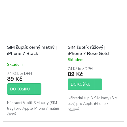
v Praze.
SIM šuplík černý matný |
SIM šuplík růžový |
iPhone 7 Black
iPhone 7 Rose Gold
Skladem
Průměrné
Skladem
hodnocení
74 Kč bez DPH
produktu
89 Kč
74 Kč bez DPH
je
89 Kč
4,0
DO KOŠÍKU
z
DO KOŠÍKU
5
hvězdiček.
Náhradní šuplík SIM karty (SIM
Náhradní šuplík SIM karty (SIM
tray) pro Apple iPhone 7
tray) pro Apple iPhone 7 matně
růžový.
černý.