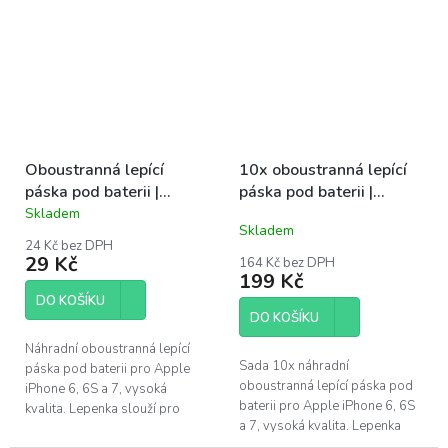
Oboustranná lepící
10x oboustranná lepící
páska pod baterii |
páska pod baterii |
iPhone 6, 6S, 7
iPhone 6, 6S, 7
Skladem
Průměrné
Skladem
hodnocení
24 Kč bez DPH
produktu
29 Kč
164 Kč bez DPH
je
199 Kč
4,6
DO KOŠÍKU
z
DO KOŠÍKU
5
hvězdiček.
Náhradní oboustranná lepící
Sada 10x náhradní
páska pod baterii pro Apple
oboustranná lepící páska pod
iPhone 6, 6S a 7, vysoká
baterii pro Apple iPhone 6, 6S
kvalita. Lepenka slouží pro
a 7, vysoká kvalita. Lepenka
fixaci baterie k tělu telefonu.
slouží pro fixaci baterie k tělu