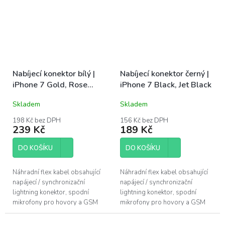
Nabíjecí konektor bílý |
Nabíjecí konektor černý |
iPhone 7 Gold, Rose
iPhone 7 Black, Jet Black
Gold, Silver
Skladem
Skladem
198 Kč bez DPH
156 Kč bez DPH
239 Kč
189 Kč
DO KOŠÍKU
DO KOŠÍKU
Náhradní flex kabel obsahující
Náhradní flex kabel obsahující
napájecí / synchronizační
napájecí / synchronizační
lightning konektor, spodní
lightning konektor, spodní
mikrofony pro hovory a GSM
mikrofony pro hovory a GSM
anténu. Barevné provedení bílé
anténu. Barevné provedení
pro výměnu u Apple iPhone 7
černé pro výměnu u Apple