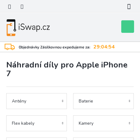
Přejít
na
obsah
Nákupní
košík
29:04:53
Objednávky Zásilkovnou expedujeme za:
Náhradní díly pro Apple iPhone
7
Antény
Baterie
Flex kabely
Kamery