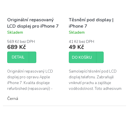
Originální repasovaný
Těsnění pod display |
LCD displej pro iPhone 7
iPhone 7
Skladem
Skladem
Průměrné
Průměrné
hodnocení
hodnocení
569 Kč bez DPH
41 Kč bez DPH
produktu
produktu
689 Kč
49 Kč
je
je
4,0
5,0
DETAIL
DO KOŠÍKU
z
z
5
5
hvězdiček.
hvězdiček.
Originální repasovaný LCD
Samolepící těsnění pod LCD
displej pro opravu Apple
displej telefonu. Zabraňujě
iPhone 7. Kvalita displeje
vniknutí prachu a zajišťuje
refurbished (repasovaný) -
voděodolnost. Toto adhesivum
použitý originální LCD panel s
je vhodné vyměnit po každé
Černá
novým sklem. Nejvyšší možná
opravě telefonu. Pro výměnu u
kvalita bez...
Apple...