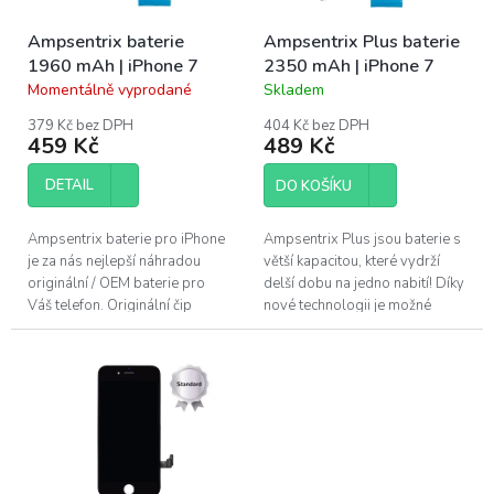
t
o
ů
Ampsentrix baterie
Ampsentrix Plus baterie
d
1960 mAh | iPhone 7
2350 mAh | iPhone 7
u
Momentálně vyprodané
Skladem
k
Průměrné
Průměrné
hodnocení
hodnocení
t
379 Kč bez DPH
404 Kč bez DPH
produktu
produktu
ů
459 Kč
489 Kč
je
je
4,1
4,0
DETAIL
DO KOŠÍKU
z
z
5
5
hvězdiček.
hvězdiček.
Ampsentrix baterie pro iPhone
Ampsentrix Plus jsou baterie s
je za nás nejlepší náhradou
větší kapacitou, které vydrží
originální / OEM baterie pro
delší dobu na jedno nabití! Díky
Váš telefon. Originální čip
nové technologii je možné
obsažený v baterii zajišťuje
zvýšit kapacitu baterie až o
správné nabíjení a vybíjení a...
19%, při zachování stejné...