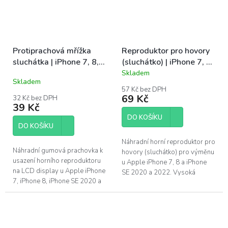
Protiprachová mřížka
Reproduktor pro hovory
sluchátka | iPhone 7, 8,
(sluchátko) | iPhone 7, 8,
SE2, SE3
SE2, SE3
Skladem
Průměrné
Skladem
hodnocení
57 Kč bez DPH
produktu
69 Kč
32 Kč bez DPH
je
39 Kč
3,6
DO KOŠÍKU
z
DO KOŠÍKU
5
hvězdiček.
Náhradní horní reproduktor pro
Náhradní gumová prachovka k
hovory (sluchátko) pro výměnu
usazení horního reproduktoru
u Apple iPhone 7, 8 a iPhone
na LCD display u Apple iPhone
SE 2020 a 2022. Vysoká
7, iPhone 8, iPhone SE 2020 a
kvalita. Velice jednoduchá
iPhone SE 2022.
oprava pro každého kutila....