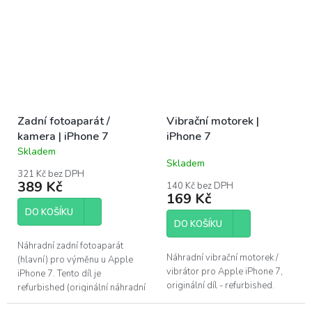
oprava nad Vaše...
odstranit starou poškozenou
čočku, včetně...
Zadní fotoaparát /
Vibrační motorek |
kamera | iPhone 7
iPhone 7
Skladem
Průměrné
Skladem
hodnocení
321 Kč bez DPH
produktu
389 Kč
140 Kč bez DPH
je
169 Kč
4,4
DO KOŠÍKU
z
DO KOŠÍKU
5
hvězdiček.
Náhradní zadní fotoaparát
Náhradní vibrační motorek /
(hlavní) pro výměnu u Apple
vibrátor pro Apple iPhone 7,
iPhone 7. Tento díl je
originální díl - refurbished.
refurbished (originální náhradní
díl, vyndaný z funkčního iPhone