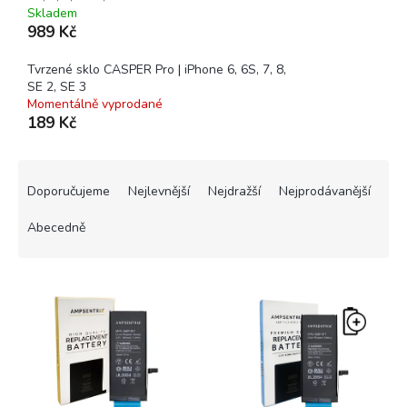
Skladem
989 Kč
Tvrzené sklo CASPER Pro | iPhone 6, 6S, 7, 8,
SE 2, SE 3
Momentálně vyprodané
189 Kč
Ř
a
Doporučujeme
Nejlevnější
Nejdražší
Nejprodávanější
z
e
Abecedně
n
í
V
p
ý
r
p
o
i
d
s
u
p
k
r