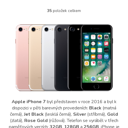
případě špatného
nainstalování. Pokud se po
35
položek celkem
O
instalaci objeví pod...
v
l
á
d
a
c
í
p
r
v
k
y
v
ý
p
i
Apple iPhone 7
byl představen v roce 2016 a byl k
s
dispozici v pěti barevných provedeních:
Black
(matná
u
černá),
Jet Black
(lesklá černá),
Silver
(stříbrná),
Gold
(zlatá),
Rose Gold
(růžová). Telefon se vyráběl v třech
paměťových verzích:
32GB
,
128GB
a
256GB
. iPhone je