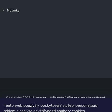
» Novinky
Copyright 2026
iSwap.cz - Náhradní díly pro Apple zařízení
.
Všechna práva vyhrazena.
Tento web používá k poskytování služeb, personalizaci
reklam a analýze návštěvnosti soubory
cookies.