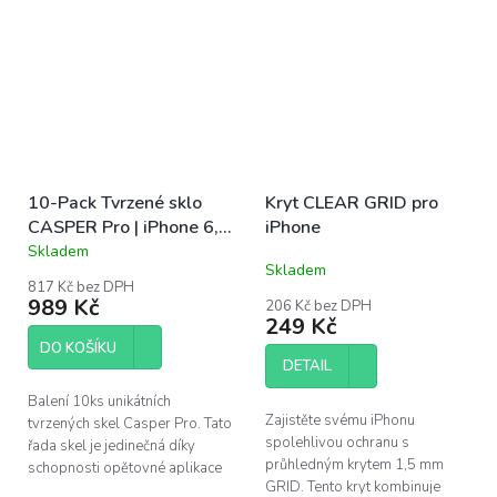
telefonu.
10-Pack Tvrzené sklo
Kryt CLEAR GRID pro
CASPER Pro | iPhone 6,
iPhone
6S, 7, 8, SE 2, SE 3
Skladem
Průměrné
Skladem
hodnocení
817 Kč bez DPH
produktu
989 Kč
206 Kč bez DPH
je
249 Kč
5,0
DO KOŠÍKU
z
DETAIL
5
hvězdiček.
Balení 10ks unikátních
Zajistěte svému iPhonu
tvrzených skel Casper Pro. Tato
spolehlivou ochranu s
řada skel je jedinečná díky
průhledným krytem 1,5 mm
schopnosti opětovné aplikace
GRID. Tento kryt kombinuje
skla v případě špatného