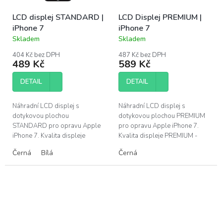
LCD displej STANDARD |
LCD Displej PREMIUM |
iPhone 7
iPhone 7
Skladem
Skladem
Průměrné
Průměrné
hodnocení
hodnocení
404 Kč bez DPH
487 Kč bez DPH
produktu
produktu
489 Kč
589 Kč
je
je
4,0
3,8
DETAIL
DETAIL
z
z
5
5
hvězdiček.
hvězdiček.
Náhradní LCD displej s
Náhradní LCD displej s
dotykovou plochou
dotykovou plochou PREMIUM
STANDARD pro opravu Apple
pro opravu Apple iPhone 7.
iPhone 7. Kvalita displeje
Kvalita displeje PREMIUM -
STANDARD - cenově dostupný
barevné podání a jas
Černá
Bílá
Černá
a přesto velmi dobrý náhradní
srovnatelný s originálním
díl pro nenáročné...
dílem, doživotní...