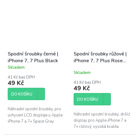
Spodní šroubky černé |
Spodní šroubky růžové |
iPhone 7, 7 Plus Black
iPhone 7, 7 Plus Rose
Gold
Skladem
Průměrné
Skladem
hodnocení
41 Kč bez DPH
produktu
49 Kč
41 Kč bez DPH
je
49 Kč
4,5
DO KOŠÍKU
z
DO KOŠÍKU
5
hvězdiček.
Náhradní spodní šroubky, pro
Náhradní spodní šroubky, držící
uchycení LCD displeje u Apple
display pro Apple iPhone 7 a
iPhone 7 a 7+ Space Gray.
7+ růžový, vysoká kvalita.