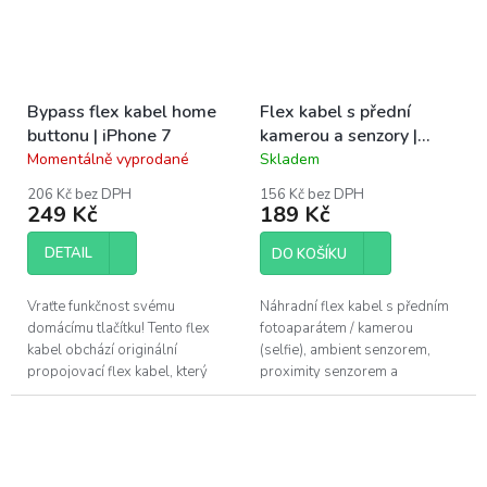
Bypass flex kabel home
Flex kabel s přední
buttonu | iPhone 7
kamerou a senzory |
iPhone 7
Momentálně vyprodané
Skladem
Průměrné
Průměrné
hodnocení
hodnocení
206 Kč bez DPH
156 Kč bez DPH
produktu
produktu
249 Kč
189 Kč
je
je
5,0
4,2
DETAIL
DO KOŠÍKU
z
z
5
5
hvězdiček.
hvězdiček.
Vraťte funkčnost svému
Náhradní flex kabel s předním
domácímu tlačítku! Tento flex
fotoaparátem / kamerou
kabel obchází originální
(selfie), ambient senzorem,
propojovací flex kabel, který
proximity senzorem a
propojuje domácí tlačítko s
mikrofonem. Snadná výměna
základní deskou telefonu a je
pro zručné kutily. Pro opravu u
integrován...
Apple iPhone 7....