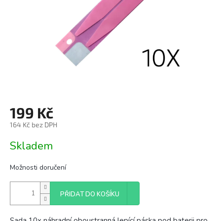
199 Kč
164 Kč bez DPH
Měrná
Skladem
cena:
Možnosti doručení
PŘIDAT DO KOŠÍKU
Sada 10x náhradní oboustranná lepící páska pod baterii pro