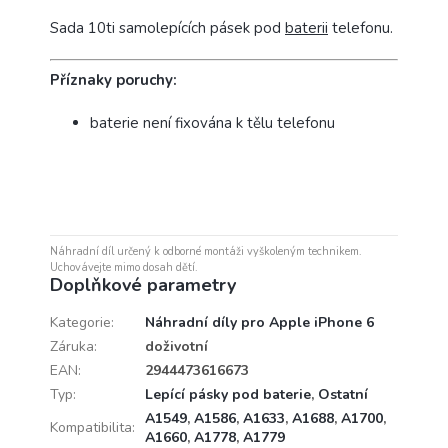
Sada 10ti samolepících pásek pod
baterii
telefonu.
Příznaky poruchy:
baterie není fixována k tělu telefonu
Náhradní díl určený k odborné montáži vyškoleným technikem.
Uchovávejte mimo dosah dětí.
Doplňkové parametry
Kategorie
:
Náhradní díly pro Apple iPhone 6
Záruka
:
doživotní
EAN
:
2944473616673
Typ
:
Lepící pásky pod baterie
,
Ostatní
A1549
,
A1586
,
A1633
,
A1688
,
A1700
,
Kompatibilita
:
A1660
,
A1778
,
A1779