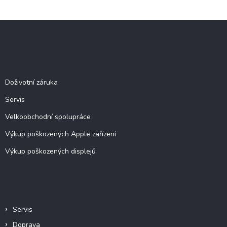
Z
á
p
a
Služby
t
í
Doživotní záruka
Servis
Velkoobchodní spolupráce
Výkup poškozených Apple zařízení
Výkup poškozených displejů
Informace pro vás
Servis
Doprava