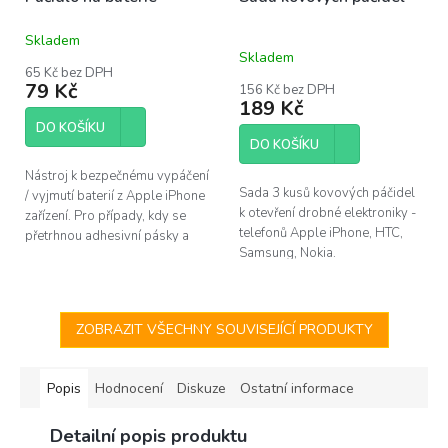
Skladem
Průměrné
Skladem
hodnocení
65 Kč bez DPH
produktu
79 Kč
156 Kč bez DPH
je
189 Kč
4,4
DO KOŠÍKU
z
DO KOŠÍKU
5
hvězdiček.
Nástroj k bezpečnému vypáčení
Sada 3 kusů kovových páčidel
/ vyjmutí baterií z Apple iPhone
k otevření drobné elektroniky -
zařízení. Pro případy, kdy se
telefonů Apple iPhone, HTC,
přetrhnou adhesivní pásky a
Samsung, Nokia.
zůstanou pod baterií.
ZOBRAZIT VŠECHNY SOUVISEJÍCÍ PRODUKTY
Popis
Hodnocení
Diskuze
Ostatní informace
Detailní popis produktu