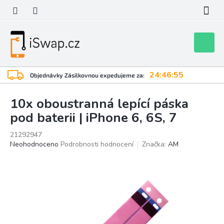
Přejít
na
obsah
Nákupní
košík
24:46:55
Objednávky Zásilkovnou expedujeme za:
10x oboustranná lepící páska
pod baterii | iPhone 6, 6S, 7
21292947
Průměrné
Neohodnoceno
Podrobnosti hodnocení
Značka:
AM
hodnocení
produktu
je
0,0
z
5
hvězdiček.