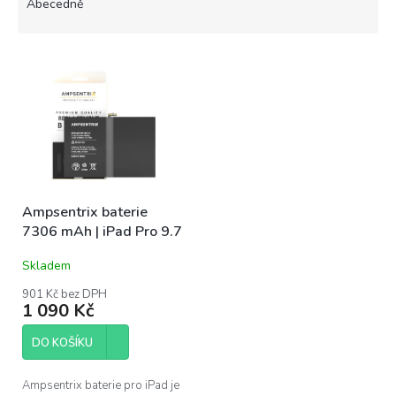
e
Abecedně
n
í
V
p
ý
r
p
o
i
d
s
u
p
k
r
t
o
ů
Ampsentrix baterie
d
7306 mAh | iPad Pro 9.7
u
k
Skladem
t
ů
901 Kč bez DPH
1 090 Kč
DO KOŠÍKU
Ampsentrix baterie pro iPad je