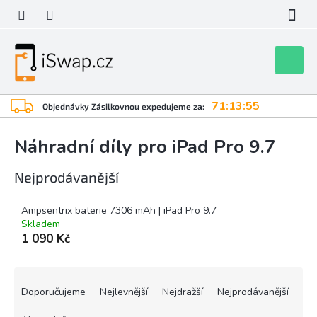
Přejít
na
obsah
Nákupní
košík
71:13:55
Objednávky Zásilkovnou expedujeme za:
Náhradní díly pro iPad Pro 9.7
Nejprodávanější
Ampsentrix baterie 7306 mAh | iPad Pro 9.7
Skladem
1 090 Kč
Ř
a
Doporučujeme
Nejlevnější
Nejdražší
Nejprodávanější
z