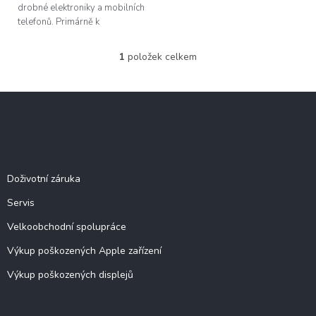
drobné elektroniky a mobilních
telefonů. Primárně k
odštípávání kovových shieldů z
základních desek, plastový
1
položek celkem
O
rámečku...
v
l
Z
á
á
d
p
a
c
a
Služby
í
t
p
í
Doživotní záruka
r
v
Servis
k
y
Velkoobchodní spolupráce
v
ý
Výkup poškozených Apple zařízení
p
Výkup poškozených displejů
i
s
u