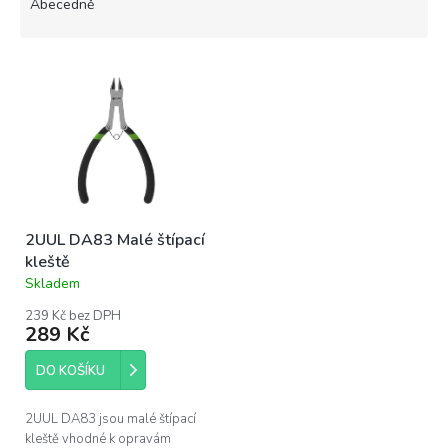
e
Abecedně
n
í
V
p
ý
r
p
o
i
d
s
u
p
k
r
t
o
ů
2UUL DA83 Malé štípací
d
kleště
u
Skladem
k
Průměrné
hodnocení
t
239 Kč bez DPH
produktu
ů
289 Kč
je
5,0
DO KOŠÍKU
z
5
hvězdiček.
2UUL DA83 jsou malé štípací
kleště vhodné k opravám