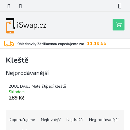
Přejít
na
obsah
Nákupní
košík
11:19:55
Objednávky Zásilkovnou expedujeme za:
Kleště
Nejprodávanější
2UUL DA83 Malé štípací kleště
Skladem
289 Kč
Ř
a
Doporučujeme
Nejlevnější
Nejdražší
Nejprodávanější
z