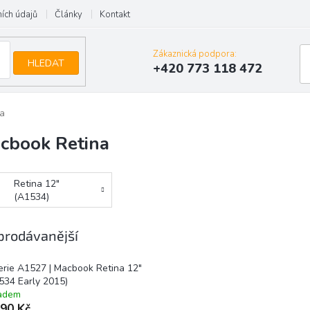
ích údajů
Články
Kontakt
Zákaznická podpora:
HLEDAT
+420 773 118 472
a
cbook Retina
Retina 12"
(A1534)
prodávanější
erie A1527 | Macbook Retina 12"
534 Early 2015)
adem
890 Kč