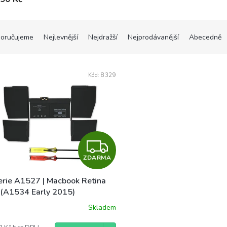
oručujeme
Nejlevnější
Nejdražší
Nejprodávanější
Abecedně
Kód:
8329
Z
ZDARMA
D
erie A1527 | Macbook Retina
A
 (A1534 Early 2015)
R
Skladem