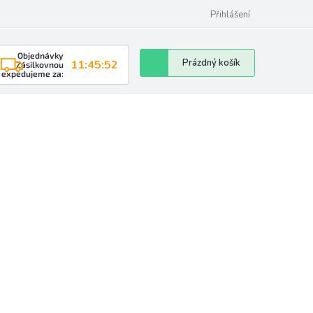
Přihlášení
Objednávky
Nákupní
Prázdný košík
11:45:52
Zásilkovnou
expedujeme za:
košík