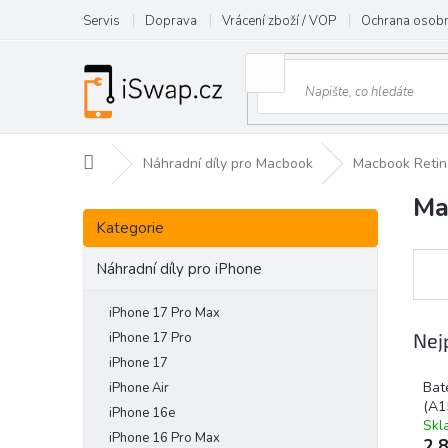
Přejít
Servis
Doprava
Vrácení zboží / VOP
Ochrana osobn
na
obsah
Domů
Náhradní díly pro Macbook
Macbook Retin
Ma
P
Přeskočit
o
Kategorie
kategorie
s
t
Náhradní díly pro iPhone
r
a
iPhone 17 Pro Max
n
Nej
iPhone 17 Pro
n
iPhone 17
í
Bat
iPhone Air
p
(A1
iPhone 16e
a
Skl
iPhone 16 Pro Max
n
2 