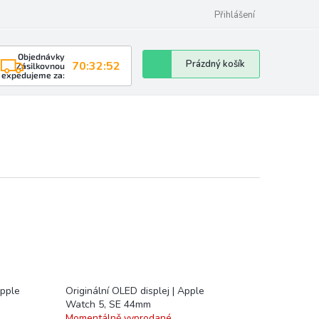
Přihlášení
Objednávky
Nákupní
Prázdný košík
70:32:51
Zásilkovnou
expedujeme za:
košík
Apple
Originální OLED displej | Apple
Watch 5, SE 44mm
Momentálně vyprodané