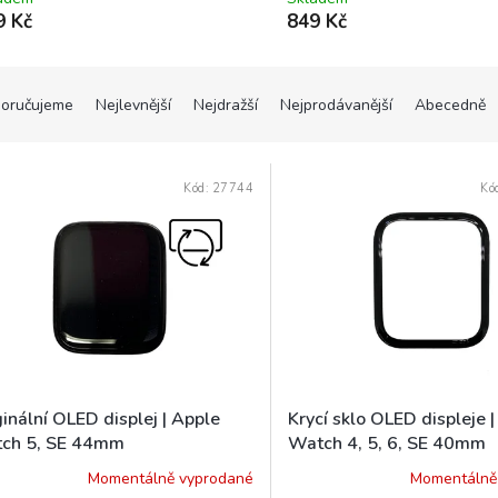
9 Kč
849 Kč
oručujeme
Nejlevnější
Nejdražší
Nejprodávanější
Abecedně
Kód:
27744
Kó
inální OLED displej | Apple
Krycí sklo OLED displeje 
ch 5, SE 44mm
Watch 4, 5, 6, SE 40mm
Momentálně vyprodané
Momentálně
ěrné