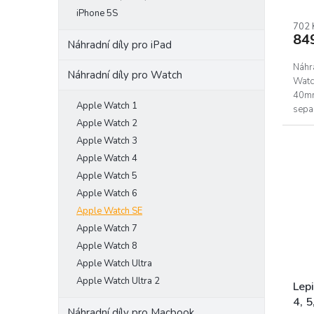
Prům
iPhone 5S
hodn
prod
702 
84
je
Náhradní díly pro iPad
5,0
z
Náhra
Náhradní díly pro Watch
5
Watch
hvěz
40mm.
Apple Watch 1
sepa
Apple Watch 2
tohot
Apple Watch 3
Apple Watch 4
Apple Watch 5
Apple Watch 6
Apple Watch SE
Apple Watch 7
Apple Watch 8
Apple Watch Ultra
Apple Watch Ultra 2
Lep
4, 
Náhradní díly pro Macbook