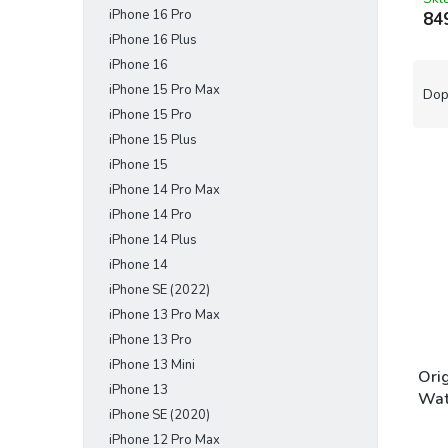
iPhone 16 Pro
e
84
l
iPhone 16 Plus
iPhone 16
Ř
a
iPhone 15 Pro Max
Dop
z
iPhone 15 Pro
e
iPhone 15 Plus
V
n
iPhone 15
ý
í
iPhone 14 Pro Max
p
p
iPhone 14 Pro
i
r
iPhone 14 Plus
s
o
p
iPhone 14
d
r
u
iPhone SE (2022)
o
k
iPhone 13 Pro Max
d
t
iPhone 13 Pro
u
ů
iPhone 13 Mini
k
Orig
iPhone 13
t
Wat
iPhone SE (2020)
ů
Prům
iPhone 12 Pro Max