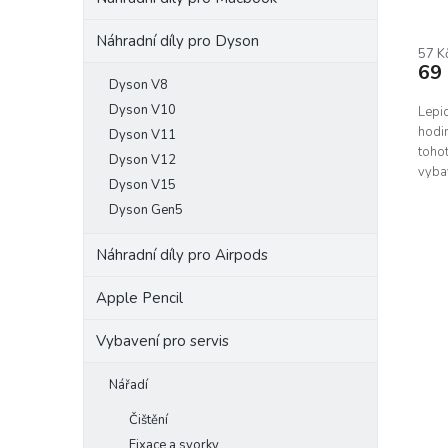
Náhradní díly pro Dyson
57 K
69
Dyson V8
Dyson V10
Lepid
hodi
Dyson V11
tohot
Dyson V12
vyba
Dyson V15
gener
Dyson Gen5
Náhradní díly pro Airpods
Apple Pencil
Vybavení pro servis
Nářadí
Čištění
Fixace a svorky