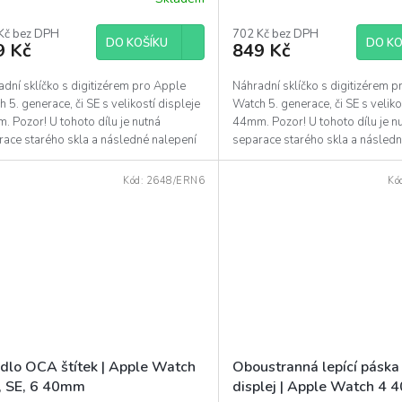
ěrné
Průměrné
ocení
hodnocení
uktu
Kč bez DPH
produktu
702 Kč bez DPH
DO KOŠÍKU
DO KO
9 Kč
849 Kč
je
5,0
z
dní sklíčko s digitizérem pro Apple
Náhradní sklíčko s digitizérem 
5
 5. generace, či SE s velikostí displeje
Watch 5. generace, či SE s veliko
diček.
hvězdiček.
 Pozor! U tohoto dílu je nutná
44mm. Pozor! U tohoto dílu je n
race starého skla a následné nalepení
separace starého skla a následn
o dílu...
tohoto dílu...
Kód:
2648/ERN6
Kó
idlo OCA štítek | Apple Watch
Oboustranná lepící páska
5, SE, 6 40mm
displej | Apple Watch 4 