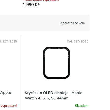
1 990 Kč
9
položek celkem
d:
22749035
Kód:
22749036
| Apple
Krycí sklo OLED displeje | Apple
Watch 4, 5, 6, SE 44mm
 vyprodané
Skladem