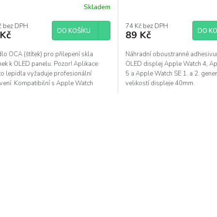
40mm, SE1 40mm, SE2 
Skladem
č bez DPH
74 Kč bez DPH
DO KOŠÍKU
DO KO
 Kč
89 Kč
lo OCA (štítek) pro přilepení skla
Náhradní oboustranné adhesiv
nek k OLED panelu. Pozor! Aplikace
OLED displej Apple Watch 4, A
o lepidla vyžaduje profesionální
5 a Apple Watch SE 1. a 2. gene
vení. Kompatibilní s Apple Watch
velikostí displeje 40mm.
ace 4, 5, SE a 6 s...
O
v
l
á
d
a
c
í
p
r
v
k
y