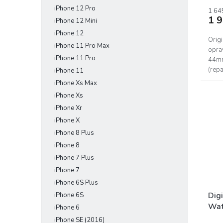
hodn
iPhone 12 Pro
prod
1 64
1 
je
iPhone 12 Mini
5,0
iPhone 12
z
Orig
iPhone 11 Pro Max
5
opra
iPhone 11 Pro
hvěz
44mm
(repa
iPhone 11
panel
iPhone Xs Max
iPhone Xs
iPhone Xr
iPhone X
iPhone 8 Plus
iPhone 8
iPhone 7 Plus
iPhone 7
iPhone 6S Plus
Digi
iPhone 6S
Wat
iPhone 6
iPhone SE (2016)