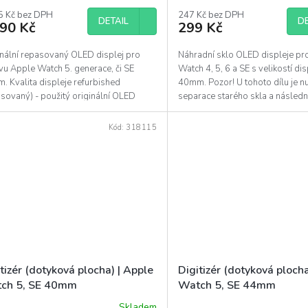
ocení
uktu
5 Kč bez DPH
247 Kč bez DPH
DETAIL
DE
990 Kč
299 Kč
inální repasovaný OLED displej pro
Náhradní sklo OLED displeje pr
vu Apple Watch 5. generace, či SE
Watch 4, 5, 6 a SE s velikostí dis
diček.
. Kvalita displeje refurbished
40mm. Pozor! U tohoto dílu je n
sovaný) - použitý originální OLED
separace starého skla a následn
 s novým sklem....
tohoto dílu pomocí...
Kód:
318115
tizér (dotyková plocha) | Apple
Digitizér (dotyková plocha
ch 5, SE 40mm
Watch 5, SE 44mm
Skladem