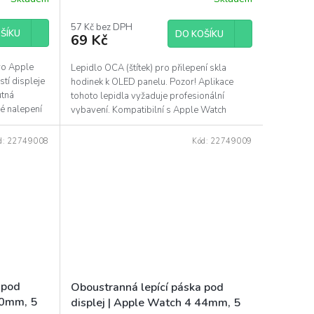
57 Kč bez DPH
ŠÍKU
DO KOŠÍKU
69 Kč
pro Apple
Lepidlo OCA (štítek) pro přilepení skla
stí displeje
hodinek k OLED panelu. Pozor! Aplikace
utná
tohoto lepidla vyžaduje profesionální
é nalepení
vybavení. Kompatibilní s Apple Watch
generace 4, 5, 6 a SE s...
d:
22749008
Kód:
22749009
 pod
Oboustranná lepící páska pod
40mm, 5
displej | Apple Watch 4 44mm, 5