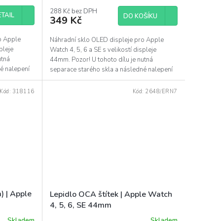
288 Kč bez DPH
TAIL
DO KOŠÍKU
349 Kč
o Apple
Náhradní sklo OLED displeje pro Apple
pleje
Watch 4, 5, 6 a SE s velikostí displeje
utná
44mm. Pozor! U tohoto dílu je nutná
é nalepení
separace starého skla a následné nalepení
tohoto dílu pomocí...
Kód:
318116
Kód:
2648/ERN7
) | Apple
Lepidlo OCA štítek | Apple Watch
4, 5, 6, SE 44mm
Skladem
Skladem