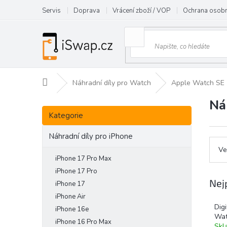
Přejít
Servis
Doprava
Vrácení zboží / VOP
Ochrana osobn
na
obsah
Domů
Náhradní díly pro Watch
Apple Watch SE
Ná
P
Přeskočit
o
Kategorie
kategorie
s
t
Náhradní díly pro iPhone
r
Ve
a
iPhone 17 Pro Max
n
iPhone 17 Pro
n
Nej
iPhone 17
í
iPhone Air
p
Digi
iPhone 16e
a
Wat
iPhone 16 Pro Max
n
Skl