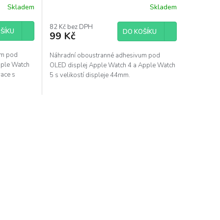
40mm
44mm, SE1 44mm, SE2 44mm
Skladem
Skladem
Průměrné
hodnocení
produktu
82 Kč bez DPH
ŠÍKU
DO KOŠÍKU
99 Kč
je
5,0
z
um pod
Náhradní oboustranné adhesivum pod
5
pple Watch
OLED displej Apple Watch 4 a Apple Watch
hvězdiček.
race s
5 s velikostí displeje 44mm.