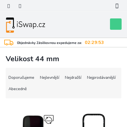
Přejít
na
obsah
Nákupní
košík
02:29:52
Objednávky Zásilkovnou expedujeme za:
Velikost 44 mm
Ř
a
Doporučujeme
Nejlevnější
Nejdražší
Nejprodávanější
z
e
Abecedně
n
í
V
p
ý
r
p
o
i
d