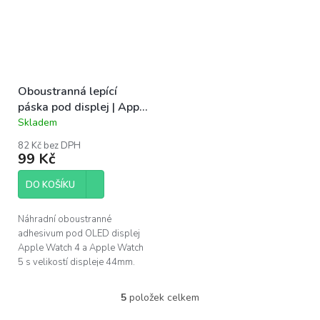
Oboustranná lepící
páska pod displej | Apple
Watch 4 44mm, 5
Skladem
Průměrné
44mm, SE1 44mm, SE2
hodnocení
82 Kč bez DPH
produktu
44mm
99 Kč
je
5,0
DO KOŠÍKU
z
5
hvězdiček.
Náhradní oboustranné
adhesivum pod OLED displej
Apple Watch 4 a Apple Watch
5 s velikostí displeje 44mm.
5
položek celkem
O
v