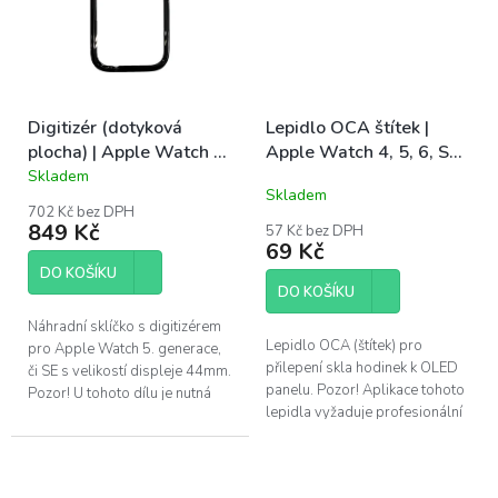
Digitizér (dotyková
Lepidlo OCA štítek |
plocha) | Apple Watch 5,
Apple Watch 4, 5, 6, SE
SE 44mm
44mm
Skladem
Průměrné
Skladem
hodnocení
702 Kč bez DPH
produktu
849 Kč
57 Kč bez DPH
je
69 Kč
5,0
DO KOŠÍKU
z
DO KOŠÍKU
5
hvězdiček.
Náhradní sklíčko s digitizérem
Lepidlo OCA (štítek) pro
pro Apple Watch 5. generace,
přilepení skla hodinek k OLED
či SE s velikostí displeje 44mm.
panelu. Pozor! Aplikace tohoto
Pozor! U tohoto dílu je nutná
lepidla vyžaduje profesionální
separace starého skla a
vybavení. Kompatibilní s Apple
následné nalepení tohoto dílu...
Watch generace 4, 5, 6 a SE s...