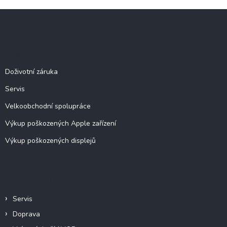
l
Z
á
á
d
p
a
c
a
Služby
í
t
p
í
Doživotní záruka
r
v
Servis
k
y
Velkoobchodní spolupráce
v
ý
Výkup poškozených Apple zařízení
p
Výkup poškozených displejů
i
s
u
Informace pro vás
Servis
Doprava