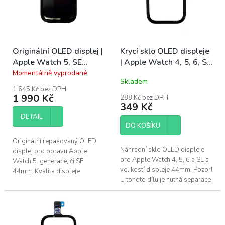
s
u
p
k
r
t
o
ů
Originální OLED displej |
Krycí sklo OLED displeje
d
Apple Watch 5, SE
| Apple Watch 4, 5, 6, SE
u
44mm
44mm
Momentálně vyprodané
k
Průměrné
Skladem
hodnocení
t
1 645 Kč bez DPH
produktu
ů
1 990 Kč
288 Kč bez DPH
je
349 Kč
5,0
DETAIL
z
DO KOŠÍKU
5
hvězdiček.
Originální repasovaný OLED
Náhradní sklo OLED displeje
displej pro opravu Apple
pro Apple Watch 4, 5, 6 a SE s
Watch 5. generace, či SE
velikostí displeje 44mm. Pozor!
44mm. Kvalita displeje
U tohoto dílu je nutná separace
refurbished (repasovaný) -
starého skla a následné
použitý originální OLED panel s
nalepení tohoto dílu pomocí...
novým sklem....