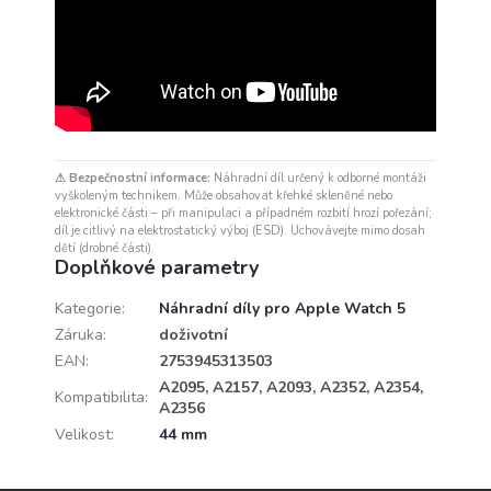
⚠ Bezpečnostní informace:
Náhradní díl určený k odborné montáži
vyškoleným technikem. Může obsahovat křehké skleněné nebo
elektronické části – při manipulaci a případném rozbití hrozí pořezání;
díl je citlivý na elektrostatický výboj (ESD). Uchovávejte mimo dosah
dětí (drobné části).
Doplňkové parametry
Kategorie
:
Náhradní díly pro Apple Watch 5
Záruka
:
doživotní
EAN
:
2753945313503
A2095, A2157, A2093, A2352, A2354,
Kompatibilita
:
A2356
Velikost
:
44 mm