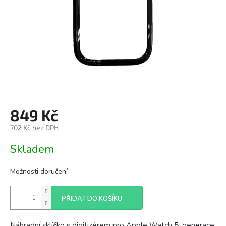
849 Kč
702 Kč bez DPH
Měrná
Skladem
cena:
Možnosti doručení
PŘIDAT DO KOŠÍKU
Náhradní sklíčko s digitizérem pro Apple Watch 5. generace,