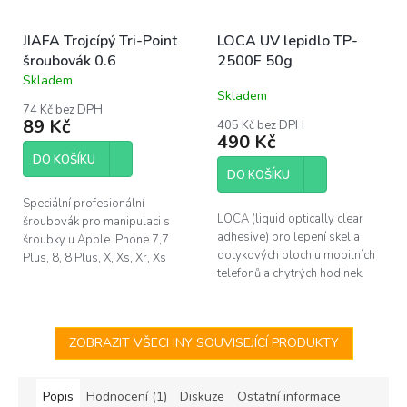
JIAFA Trojcípý Tri-Point
LOCA UV lepidlo TP-
šroubovák 0.6
2500F 50g
Skladem
Průměrné
Skladem
hodnocení
74 Kč bez DPH
produktu
89 Kč
405 Kč bez DPH
je
490 Kč
4,1
DO KOŠÍKU
z
DO KOŠÍKU
5
hvězdiček.
Speciální profesionální
LOCA (liquid optically clear
šroubovák pro manipulaci s
adhesive) pro lepení skel a
šroubky u Apple iPhone 7,7
dotykových ploch u mobilních
Plus, 8, 8 Plus, X, Xs, Xr, Xs
telefonů a chytrých hodinek.
Max a Apple Watch (Tri-wing /
Tekuté, perfektně čiré lepidlo je
Tri-point). Protáčející konec
vhodné například na lepení...
rukojeti...
ZOBRAZIT VŠECHNY SOUVISEJÍCÍ PRODUKTY
Popis
Hodnocení (1)
Diskuze
Ostatní informace