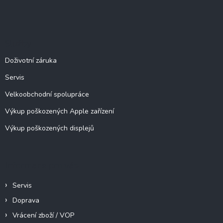
Z
á
p
a
Služby
t
í
Doživotní záruka
Servis
Velkoobchodní spolupráce
Výkup poškozených Apple zařízení
Výkup poškozených displejů
Informace pro vás
Servis
Doprava
Vrácení zboží / VOP