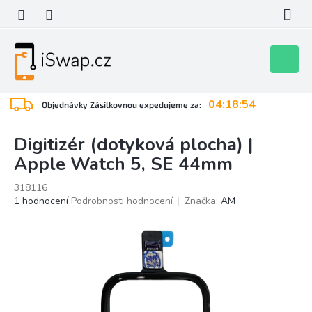
Přejít
na
obsah
Nákupní
košík
04:18:53
Objednávky Zásilkovnou expedujeme za:
Digitizér (dotyková plocha) |
Apple Watch 5, SE 44mm
318116
Průměrné
1 hodnocení
Podrobnosti hodnocení
Značka:
AM
hodnocení
produktu
je
5,0
z
5
hvězdiček.