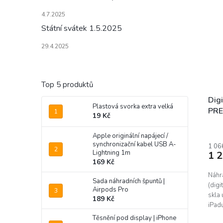
4.7.2025
Státní svátek 1.5.2025
29.4.2025
Top 5 produktů
Digi
Plastová svorka extra velká
PRE
19 Kč
10.
Apple originální napájecí /
synchronizační kabel USB A-
1 06
Lightning 1m
1 
169 Kč
Náhr
Sada náhradních špuntů |
(dig
Airpods Pro
skla 
189 Kč
iPadu
záruk
Těsnění pod display | iPhone