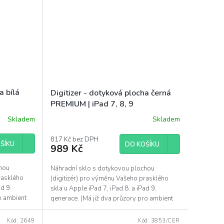
a bílá
Digitizer - dotyková plocha černá
PREMIUM | iPad 7, 8, 9
Skladem
Skladem
Průměrné
hodnocení
produktu
817 Kč bez DPH
ŠÍKU
DO KOŠÍKU
989 Kč
je
5,0
z
chou
Náhradní sklo s dotykovou plochou
5
rasklého
(digitizér) pro výměnu Vašeho prasklého
hvězdiček.
ad 9.
skla u Apple iPad 7, iPad 8. a iPad 9.
o ambient
generace. (Má již dva průzory pro ambient
light senzory)....
Kód:
2649
Kód:
3853/CER