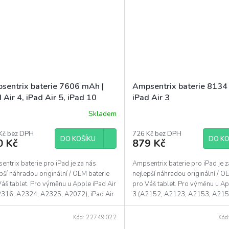
sentrix baterie 7606 mAh |
Ampsentrix baterie 8134
 Air 4, iPad Air 5, iPad 10
iPad Air 3
22)
Skladem
Kč bez DPH
726 Kč bez DPH
DO KOŠÍKU
DO KO
0 Kč
879 Kč
ntrix baterie pro iPad je za nás
Ampsentrix baterie pro iPad je z
pší náhradou originální / OEM baterie
nejlepší náhradou originální / O
áš tablet. Pro výměnu u Apple iPad Air
pro Váš tablet. Pro výměnu u Ap
2316, A2324, A2325, A2072), iPad Air
3 (A2152, A2123, A2153, A2154)
Pad 10...
Kód:
22749022
Kód