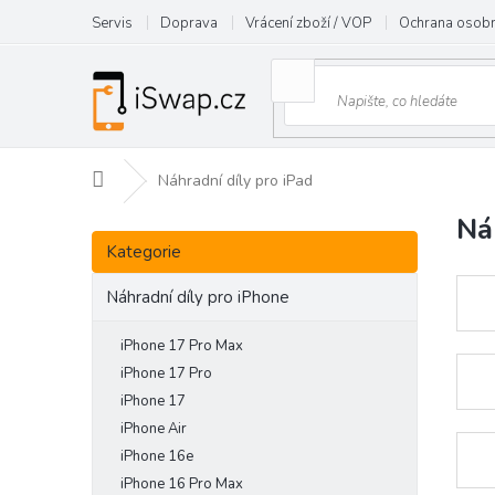
Přejít
Servis
Doprava
Vrácení zboží / VOP
Ochrana osobn
na
obsah
Domů
Náhradní díly pro iPad
Ná
P
Přeskočit
o
Kategorie
kategorie
s
t
Náhradní díly pro iPhone
r
a
iPhone 17 Pro Max
n
iPhone 17 Pro
n
iPhone 17
í
iPhone Air
p
iPhone 16e
a
iPhone 16 Pro Max
n