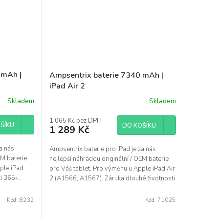
 mAh |
Ampsentrix baterie 7340 mAh |
iPad Air 2
Skladem
Skladem
Průměrné
hodnocení
produktu
1 065 Kč bez DPH
ŠÍKU
DO KOŠÍKU
1 289 Kč
je
5,0
z
a nás
Ampsentrix baterie pro iPad je za nás
5
EM baterie
nejlepší náhradou originální / OEM baterie
hvězdiček.
ple iPad
pro Váš tablet. Pro výměnu u Apple iPad Air
ti 365+.
2 (A1566, A1567). Záruka dlouhé životnosti
365+.
Kód:
8232
Kód:
71025