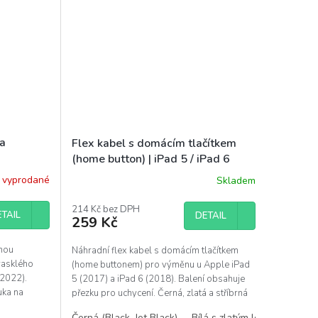
ha
Flex kabel s domácím tlačítkem
(home button) | iPad 5 / iPad 6
 vyprodané
Skladem
Průměrné
hodnocení
produktu
214 Kč bez DPH
TAIL
DETAIL
259 Kč
je
5,0
z
chou
Náhradní flex kabel s domácím tlačítkem
5
rasklého
(home buttonem) pro výměnu u Apple iPad
hvězdiček.
(2022).
5 (2017) a iPad 6 (2018). Balení obsahuje
uka na
přezku pro uchycení. Černá, zlatá a stříbrná
barva k...
Černá (Black, Jet Black)
Bílá s zlatým lemováním (Go