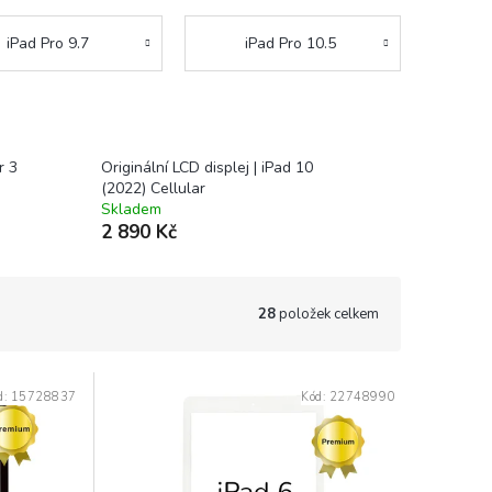
iPad Pro 9.7
iPad Pro 10.5
r 3
Originální LCD displej | iPad 10
(2022) Cellular
Skladem
2 890 Kč
28
položek celkem
d:
15728837
Kód:
22748990