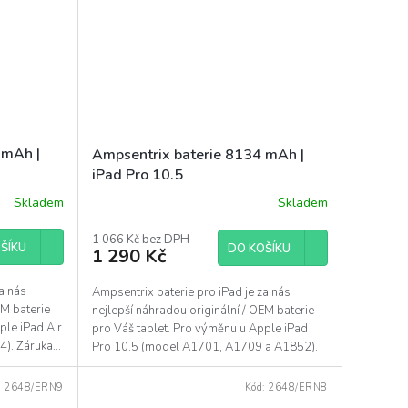
 mAh |
Ampsentrix baterie 8134 mAh |
iPad Pro 10.5
Skladem
Skladem
Průměrné
hodnocení
produktu
1 066 Kč bez DPH
ŠÍKU
DO KOŠÍKU
1 290 Kč
je
5,0
z
a nás
Ampsentrix baterie pro iPad je za nás
5
EM baterie
nejlepší náhradou originální / OEM baterie
hvězdiček.
ple iPad Air
pro Váš tablet. Pro výměnu u Apple iPad
. Záruka...
Pro 10.5 (model A1701, A1709 a A1852).
Záruka...
:
2648/ERN9
Kód:
2648/ERN8