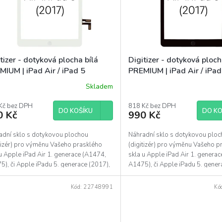
tizer - dotyková plocha bílá
Digitizer - dotyková ploc
IUM | iPad Air / iPad 5
PREMIUM | iPad Air / iPad
Skladem
ěrné
Průměrné
ocení
hodnocení
uktu
Kč bez DPH
produktu
818 Kč bez DPH
DO KOŠÍKU
DO KO
0 Kč
990 Kč
je
5,0
z
adní sklo s dotykovou plochou
Náhradní sklo s dotykovou plo
5
itizér) pro výměnu Vašeho prasklého
(digitizér) pro výměnu Vašeho p
diček.
hvězdiček.
u Apple iPad Air 1. generace (A1474,
skla u Apple iPad Air 1. genera
), či Apple iPadu 5. generace (2017),
A1475), či Apple iPadu 5. gener
2, A1823)....
(A1822, A1823)....
Kód:
22748991
Kó