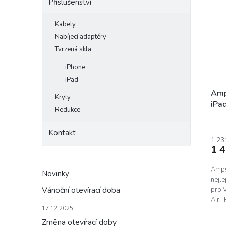
Příslušenství
Kabely
Nabíjecí adaptéry
Tvrzená skla
iPhone
iPad
Amp
Kryty
iPad
Redukce
iPad
Prům
hodn
Kontakt
prod
1 23
1 
je
5,0
z
Ampse
Novinky
5
nejle
hvěz
Vánoční otevírací doba
pro 
Air, 
17.12.2025
(10.2"
Změna otevírací doby