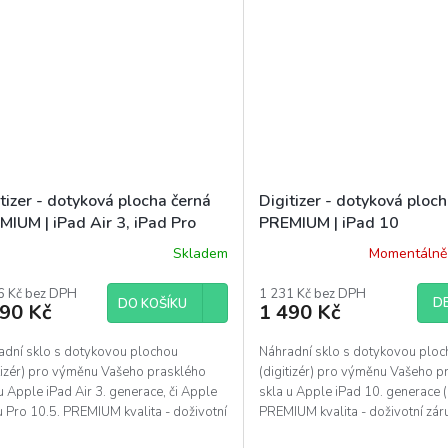
tizer - dotyková plocha černá
Digitizer - dotyková ploc
MIUM | iPad Air 3, iPad Pro
PREMIUM | iPad 10
5
Skladem
Momentálně
6 Kč bez DPH
1 231 Kč bez DPH
DE
DO KOŠÍKU
290 Kč
1 490 Kč
adní sklo s dotykovou plochou
Náhradní sklo s dotykovou plo
itizér) pro výměnu Vašeho prasklého
(digitizér) pro výměnu Vašeho p
u Apple iPad Air 3. generace, či Apple
skla u Apple iPad 10. generace 
 Pro 10.5. PREMIUM kvalita - doživotní
PREMIUM kvalita - doživotní zár
a na...
výrobní vady. Pokud...