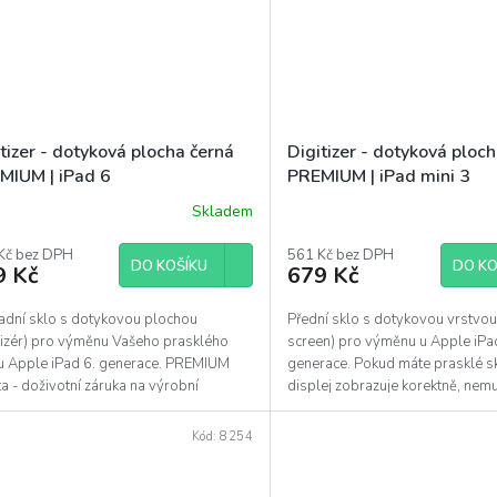
tizer - dotyková plocha černá
Digitizer - dotyková ploch
MIUM | iPad 6
PREMIUM | iPad mini 3
Skladem
Průměrné
hodnocení
Kč bez DPH
produktu
561 Kč bez DPH
DO KOŠÍKU
DO KO
9 Kč
679 Kč
je
5,0
z
adní sklo s dotykovou plochou
Přední sklo s dotykovou vrstvou
5
itizér) pro výměnu Vašeho prasklého
screen) pro výměnu u Apple iPad
hvězdiček.
 u Apple iPad 6. generace. PREMIUM
generace. Pokud máte prasklé s
ta - doživotní záruka na výrobní
displej zobrazuje korektně, nemu
 Pokud máte...
celý LCD...
Kód:
8254