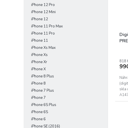
p
d
iPhone 12 Pro
r
u
iPhone 12 Mini
o
k
iPhone 12
d
t
iPhone 11 Pro Max
u
ů
iPhone 11 Pro
k
Digi
t
PREM
iPhone 11
ů
iPhone Xs Max
Prům
iPhone Xs
hodn
prod
818 
iPhone Xr
99
je
iPhone X
5,0
iPhone 8 Plus
z
Náhr
5
iPhone 8
(dig
hvěz
skla 
iPhone 7 Plus
A1475
iPhone 7
(A182
iPhone 6S Plus
iPhone 6S
iPhone 6
iPhone SE (2016)