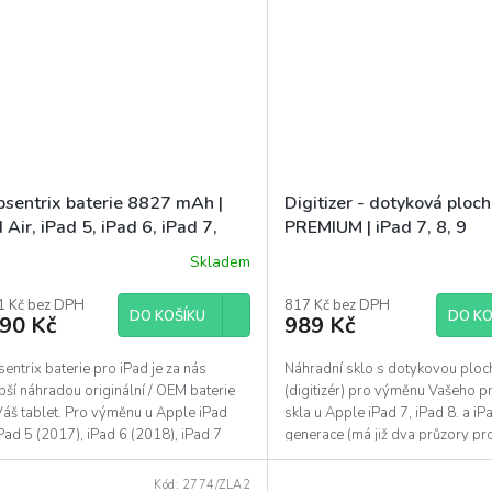
sentrix baterie 8827 mAh |
Digitizer - dotyková ploch
 Air, iPad 5, iPad 6, iPad 7,
PREMIUM | iPad 7, 8, 9
 8, iPad 9
Skladem
ěrné
ocení
uktu
1 Kč bez DPH
817 Kč bez DPH
DO KOŠÍKU
DO KO
490 Kč
989 Kč
ntrix baterie pro iPad je za nás
Náhradní sklo s dotykovou plo
pší náhradou originální / OEM baterie
(digitizér) pro výměnu Vašeho p
diček.
Váš tablet. Pro výměnu u Apple iPad
skla u Apple iPad 7, iPad 8. a iP
iPad 5 (2017), iPad 6 (2018), iPad 7
generace (má již dva průzory pr
 /...
light senzory). PREMIUM...
Kód:
2774/ZLA2