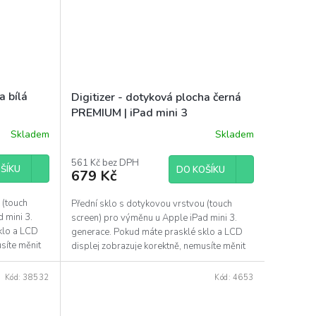
a bílá
Digitizer - dotyková plocha černá
PREMIUM | iPad mini 3
Skladem
Skladem
561 Kč bez DPH
ŠÍKU
DO KOŠÍKU
679 Kč
 (touch
Přední sklo s dotykovou vrstvou (touch
 mini 3.
screen) pro výměnu u Apple iPad mini 3.
klo a LCD
generace. Pokud máte prasklé sklo a LCD
síte měnit
displej zobrazuje korektně, nemusíte měnit
celý LCD...
Kód:
38532
Kód:
4653