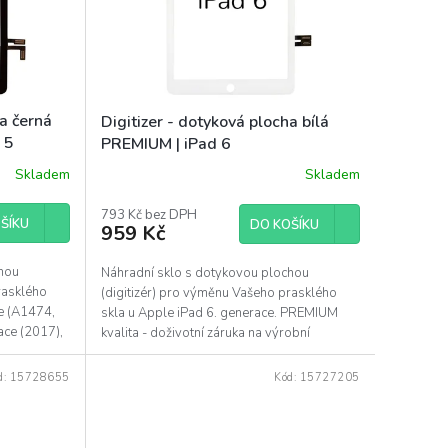
ha černá
Digitizer - dotyková plocha bílá
 5
PREMIUM | iPad 6
Skladem
Skladem
793 Kč bez DPH
ŠÍKU
DO KOŠÍKU
959 Kč
chou
Náhradní sklo s dotykovou plochou
rasklého
(digitizér) pro výměnu Vašeho prasklého
ce (A1474,
skla u Apple iPad 6. generace. PREMIUM
ace (2017),
kvalita - doživotní záruka na výrobní
vady. Pokud máte...
d:
15728655
Kód:
15727205