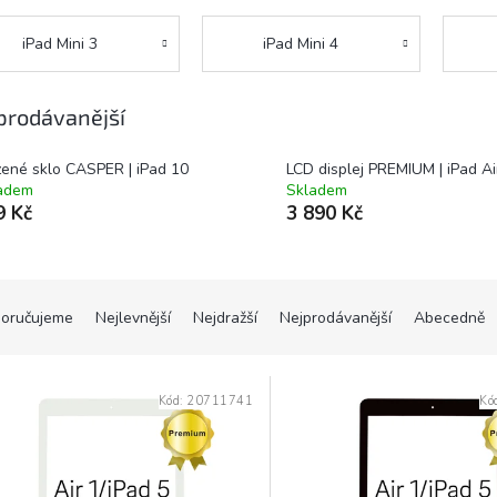
iPad Mini 3
iPad Mini 4
prodávanější
zené sklo CASPER | iPad 10
LCD displej PREMIUM | iPad Ai
adem
Skladem
9 Kč
3 890 Kč
oručujeme
Nejlevnější
Nejdražší
Nejprodávanější
Abecedně
Kód:
20711741
Kó