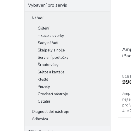
Vybavení pro servis
Nářadí
Čištění
Fixace a svorky
Sady nářadí
Amp
Skalpely a nože
iPad
Servisní podložky
(20
Šroubováky
Štětce a kartáče
818 
Kleště
99
Pinzety
Ampse
Otevírací nástroje
nejle
Ostatní
pro V
4 (A
Diagnostické nástroje
5 a i
Adhesiva