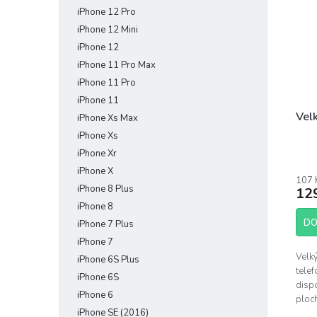
iPhone 12 Pro
iPhone 12 Mini
iPhone 12
iPhone 11 Pro Max
iPhone 11 Pro
iPhone 11
Vel
iPhone Xs Max
iPhone Xs
iPhone Xr
Prům
hodn
iPhone X
107 
prod
iPhone 8 Plus
12
je
iPhone 8
5,0
z
DO
iPhone 7 Plus
5
iPhone 7
hvěz
Velký
iPhone 6S Plus
telef
iPhone 6S
disp
iPhone 6
ploch
iPhone SE (2016)
spoj