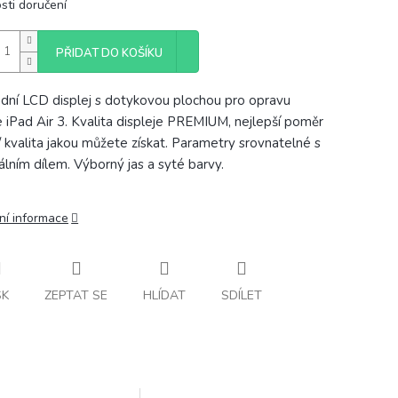
sti doručení
PŘIDAT DO KOŠÍKU
dní LCD displej s dotykovou plochou pro opravu
 iPad Air 3. Kvalita displeje PREMIUM, nejlepší poměr
/ kvalita jakou můžete získat. Parametry srovnatelné s
nálním dílem. Výborný jas a syté barvy.
ní informace
SK
ZEPTAT SE
HLÍDAT
SDÍLET