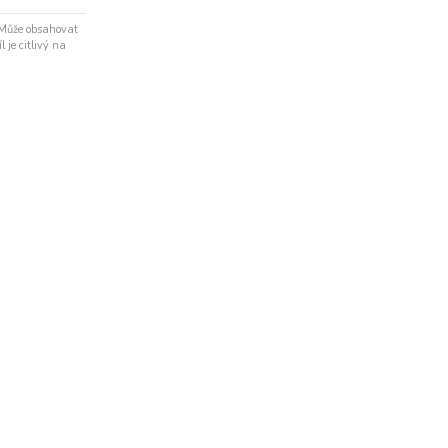
 Může obsahovat
 je citlivý na