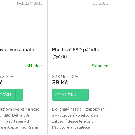
Kód:
22748948
Kód:
2051
ová svorka malá
Plastové ESD páčidlo
(tyčka)
Skladem
Skladem
rné
Průměrné
ení
hodnocení
bez DPH
32 Kč bez DPH
tu
produktu
č
39 Kč
je
5,0
OŠÍKU
z
DO KOŠÍKU
5
ček.
hvězdiček.
astová svěrka na fixaci
Dokonalý nástroj k zapojování
h dílů. Délka 60mm.
a vypojování konektorů na
k fixaci lepených
základní desce telefonu.
rů u Apple iPad, či jiné
Páčidlo je antistatické,
iky.
vyrobené z plastu. Nehrozí tak