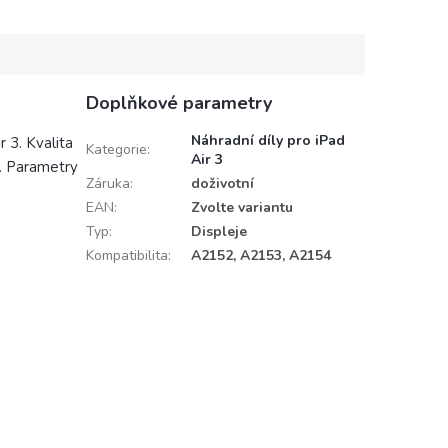
poškození citlivých komponent
statickou...
Doplňkové parametry
Náhradní díly pro iPad
 3. Kvalita
Kategorie
:
Air 3
t. Parametry
Záruka
:
doživotní
EAN
:
Zvolte variantu
Typ
:
Displeje
Kompatibilita
:
A2152, A2153, A2154