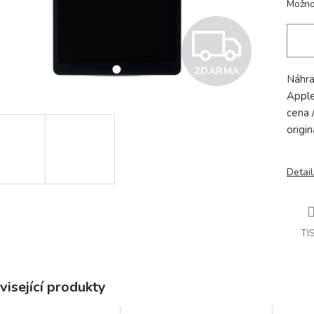
Možno
Z
ZDARMA
D
Náhra
Apple
cena 
A
origi
Detail
R
M
TI
A
visející produkty