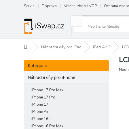
Přejít
Servis
Doprava
Vrácení zboží / VOP
Ochrana osobn
na
obsah
Domů
Náhradní díly pro iPad
iPad Air 3
LCD
LC
P
Přeskočit
o
Kategorie
kategorie
Prům
Neoh
s
hodn
t
Náhradní díly pro iPhone
prod
r
je
a
iPhone 17 Pro Max
0,0
n
z
iPhone 17 Pro
5
n
iPhone 17
hvězd
í
iPhone Air
p
iPhone 16e
a
iPhone 16 Pro Max
n