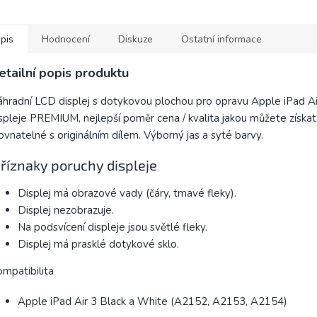
či novější modely iPhone,
které...
pis
Hodnocení
Diskuze
Ostatní informace
etailní popis produktu
hradní LCD displej s dotykovou plochou pro opravu Apple iPad Air
spleje PREMIUM, nejlepší poměr cena / kvalita jakou můžete získa
ovnatelné s originálním dílem. Výborný jas a syté barvy.
říznaky poruchy displeje
Displej má obrazové vady (čáry, tmavé fleky).
Displej nezobrazuje.
Na podsvícení displeje jsou světlé fleky.
Displej má prasklé dotykové sklo.
mpatibilita
Apple iPad Air 3 Black a White (A2152, A2153, A2154)