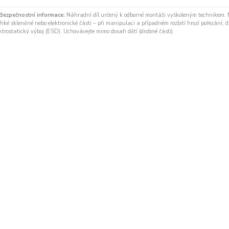
Bezpečnostní informace:
Náhradní díl určený k odborné montáži vyškoleným technikem.
hké skleněné nebo elektronické části – při manipulaci a případném rozbití hrozí pořezání; díl
ktrostatický výboj (ESD). Uchovávejte mimo dosah dětí (drobné části).