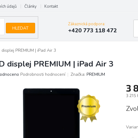
ích údajů
Články
Kontakt
Zákaznická podpora:
HLEDAT
+420 773 118 472
 displej PREMIUM | iPad Air 3
D displej PREMIUM | iPad Air 3
ěrné
odnoceno
Podrobnosti hodnocení
Značka:
PREMIUM
ocení
3 
uktu
3 215
Měrn
Zvo
cena:
iček.
Varia