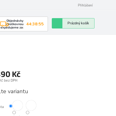
Přihlášení
Objednávky
Nákupní
Prázdný košík
44:38:54
Zásilkovnou
expedujeme za:
košík
890 Kč
 Kč bez DPH
á
lte variantu
nta