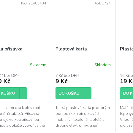
Kód:
21483434
Kód:
1724
ká přísavka
Plastová karta
Plast
Skladem
Skladem
ěrné
Průměrné
Průmě
ocení
hodnocení
hodnoc
Kč bez DPH
7 Kč bez DPH
16 Kč 
uktu
produktu
produk
9 Kč
9 Kč
19 K
je
je
5,0
5,0
 KOŠÍKU
z
DO KOŠÍKU
z
DO K
5
5
diček.
hvězdiček.
hvězdi
 suction cup k otevírání
Tenká plastová karta je dobrým
Malá pl
onů, či tabletů. Přísavka
pomocníkem při opravách
lepenýc
onuje velkou přísavnou
mobilních telefonů, tabletů a
Vhodná 
ou a dokáže vytvořit silné
drobné elektroniky. S její
digitizé
ení na hladkém povrchu.
pomocí lze šetrně otevřít iPad,
elektron