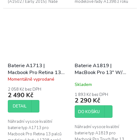
(A1502 / Early 2015). Naše
modelové řady A1398 z roku
baterie mají CE, FC a RoHS
2015. Naše baterie mají CE, FC
certifikace. Záruka 1 rok na
a RoHS certifikace. Záruka 1
funkčnost, 6 měsíců na...
rok na...
Baterie A1713 |
Baterie A1819 |
Macbook Pro Retina 13"
MacBook Pro 13" W/
(A1708 LATE 2016 /
Touch Bar (A1706 / Late
Momentálně vyprodané
Průměrné
Skladem
MID 2017), PRO 13"
2016 / Mid 2017)
hodnocení
2 058 Kč bez DPH
produktu
(A2289 / 2020)
2 490 Kč
1 893 Kč bez DPH
je
2 290 Kč
5,0
DETAIL
z
DO KOŠÍKU
5
hvězdiček.
Náhradní vysoce kvalitní
Náhradní vysoce kvalitní
baterie typ A1713 pro
baterie typ A1819 pro
Macbook Pro Retina 13 palců
Macbook Pro Touch Bar 13