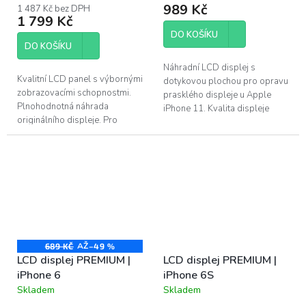
produktu
989 Kč
1 487 Kč bez DPH
je
1 799 Kč
4,6
DO KOŠÍKU
z
DO KOŠÍKU
5
hvězdiček.
Náhradní LCD displej s
Kvalitní LCD panel s výbornými
dotykovou plochou pro opravu
zobrazovacími schopnostmi.
prasklého displeje u Apple
Plnohodnotná náhrada
iPhone 11. Kvalita displeje
originálního displeje. Pro
PREMIUM - kvalitní díl s
opravu poškozeného displeje u
výborným barevným podáním
Apple iPad mini 2. generace a
a jasem. Doživotní...
Apple iPad...
AŽ
689 KČ
–49 %
LCD displej PREMIUM |
LCD displej PREMIUM |
iPhone 6
iPhone 6S
Skladem
Skladem
Průměrné
Průměrné
hodnocení
hodnocení