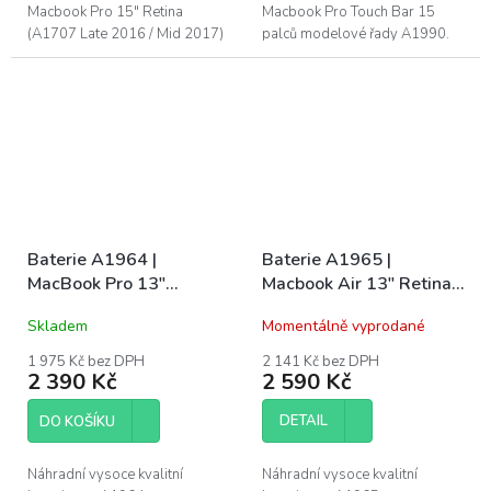
Macbook Pro 15" Retina
Macbook Pro Touch Bar 15
(A1707 Late 2016 / Mid 2017)
palců modelové řady A1990.
Naše baterie mají CE, FC a
Naše baterie mají CE, FC a
RoHS certifikace. Záruka 1 rok
RoHS certifikace. Záruka 1 rok
na funkčnost, 6...
na funkčnost, 6...
Baterie A1964 |
Baterie A1965 |
MacBook Pro 13"
Macbook Air 13" Retina
(A1989 Late 2018 /
(A1932 / LATE 2018 až
Skladem
Momentálně vyprodané
Early 2019), (A2251 Mid
2019 / A2179 / EARLY
2020)
2020)
1 975 Kč bez DPH
2 141 Kč bez DPH
2 390 Kč
2 590 Kč
DETAIL
DO KOŠÍKU
Náhradní vysoce kvalitní
Náhradní vysoce kvalitní