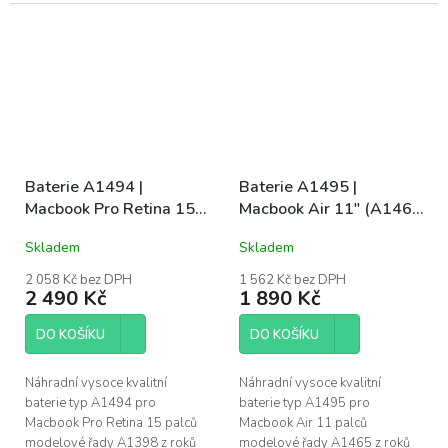
2012 a 2013. Naše baterie mají
LATE 2013 a MID 2014. Naše
CE, FC a RoHS certifikace.
baterie mají CE, FC a RoHS
Záruka 1 rok na...
certifikace. Záruka 1...
Baterie A1494 |
Baterie A1495 |
Macbook Pro Retina 15"
Macbook Air 11" (A1465
(A1398 / Late 2013 /
/ MID 2013 / EARLY
Skladem
Skladem
Mid 2014)
2014 / EARLY 2015)
2 058 Kč bez DPH
1 562 Kč bez DPH
2 490 Kč
1 890 Kč
DO KOŠÍKU
DO KOŠÍKU
Náhradní vysoce kvalitní
Náhradní vysoce kvalitní
baterie typ A1494 pro
baterie typ A1495 pro
Macbook Pro Retina 15 palců
Macbook Air 11 palců
modelové řady A1398 z roků
modelové řady A1465 z roků