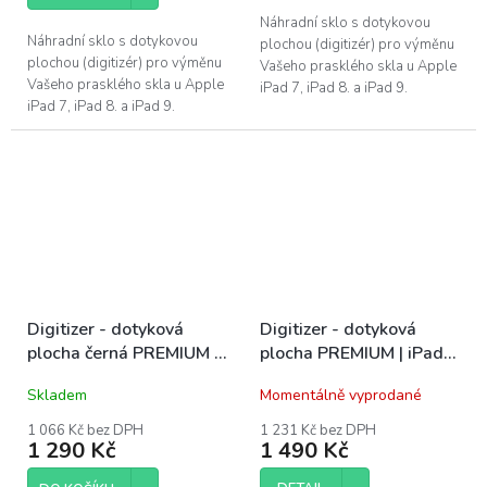
5
hvězdiček.
Náhradní sklo s dotykovou
Náhradní sklo s dotykovou
plochou (digitizér) pro výměnu
plochou (digitizér) pro výměnu
Vašeho prasklého skla u Apple
Vašeho prasklého skla u Apple
iPad 7, iPad 8. a iPad 9.
iPad 7, iPad 8. a iPad 9.
generace. (Má již dva průzory
generace (má již dva průzory
pro ambient light senzory)....
pro ambient light senzory).
PREMIUM...
Digitizer - dotyková
Digitizer - dotyková
plocha černá PREMIUM |
plocha PREMIUM | iPad
iPad Air 3, iPad Pro 10.5
10
Skladem
Momentálně vyprodané
1 066 Kč bez DPH
1 231 Kč bez DPH
1 290 Kč
1 490 Kč