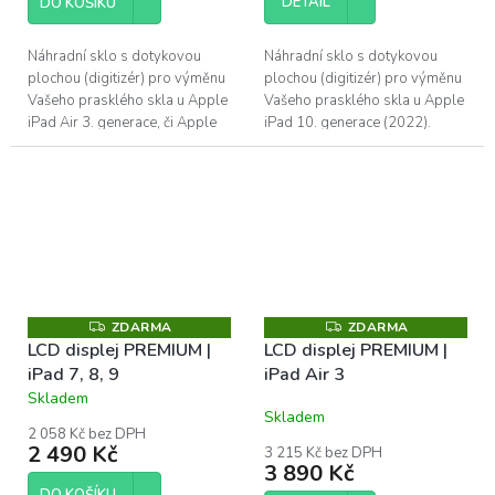
DETAIL
DO KOŠÍKU
Náhradní sklo s dotykovou
Náhradní sklo s dotykovou
plochou (digitizér) pro výměnu
plochou (digitizér) pro výměnu
Vašeho prasklého skla u Apple
Vašeho prasklého skla u Apple
iPad Air 3. generace, či Apple
iPad 10. generace (2022).
iPadu Pro 10.5. PREMIUM
PREMIUM kvalita - doživotní
kvalita - doživotní záruka na...
záruka na výrobní
vady. Pokud...
ZDARMA
ZDARMA
Z
Z
D
D
LCD displej PREMIUM |
LCD displej PREMIUM |
A
A
iPad 7, 8, 9
iPad Air 3
R
R
M
M
Skladem
Průměrné
A
A
Skladem
hodnocení
2 058 Kč bez DPH
produktu
2 490 Kč
3 215 Kč bez DPH
je
3 890 Kč
5,0
DO KOŠÍKU