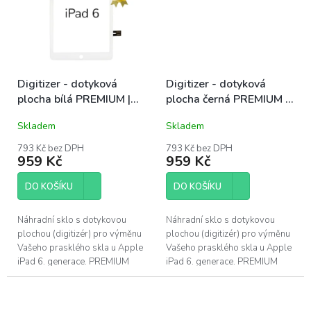
Digitizer - dotyková
Digitizer - dotyková
plocha bílá PREMIUM |
plocha černá PREMIUM |
iPad 6
iPad 6
Skladem
Skladem
793 Kč bez DPH
793 Kč bez DPH
959 Kč
959 Kč
DO KOŠÍKU
DO KOŠÍKU
Náhradní sklo s dotykovou
Náhradní sklo s dotykovou
plochou (digitizér) pro výměnu
plochou (digitizér) pro výměnu
Vašeho prasklého skla u Apple
Vašeho prasklého skla u Apple
iPad 6. generace. PREMIUM
iPad 6. generace. PREMIUM
kvalita - doživotní záruka na
kvalita - doživotní záruka na
výrobní vady. Pokud máte...
výrobní vady. Pokud máte...