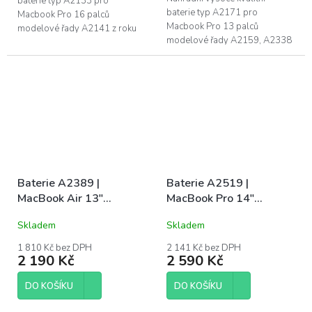
baterie typ A2133 pro
baterie typ A2171 pro
Macbook Pro 16 palců
Macbook Pro 13 palců
modelové řady A2141 z roku
modelové řady A2159, A2338
2019. Naše baterie mají CE, FC
a A2289. Naše baterie mají CE,
a RoHS certifikace. Záruka 1
FC a RoHS certifikace. Záruka 1
rok na funkčnost, 6...
rok na funkčnost, 6...
Baterie A2389 |
Baterie A2519 |
MacBook Air 13"
MacBook Pro 14"
(A2337 / 2020)
(A2442 / Late 2021) /
Skladem
Skladem
(A2779 / Early 2023)
1 810 Kč bez DPH
2 141 Kč bez DPH
2 190 Kč
2 590 Kč
DO KOŠÍKU
DO KOŠÍKU