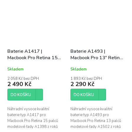
mají CE, FC a RoHS certifikace.
RoHS certifikace. Záruka 1 rok
Záruka 1 rok na...
na funkčnost, 6 měsíců...
Baterie A1417 |
Baterie A1493 |
Macbook Pro Retina 15"
Macbook Pro 13" Retina
(A1398 / Mid 2012 /
(A1502 / LATE 2013 /
Skladem
Skladem
Early 2013)
MID 2014)
2 058 Kč bez DPH
1 893 Kč bez DPH
2 490 Kč
2 290 Kč
DO KOŠÍKU
DO KOŠÍKU
Náhradní vysoce kvalitní
Náhradní vysoce kvalitní
baterie typ A1417 pro
baterie typ A1493 pro
Macbook Pro Retina 15 palců
Macbook Pro Retina 13 palců
modelové řady A1398 z roků
modelové řady A1502 z roků