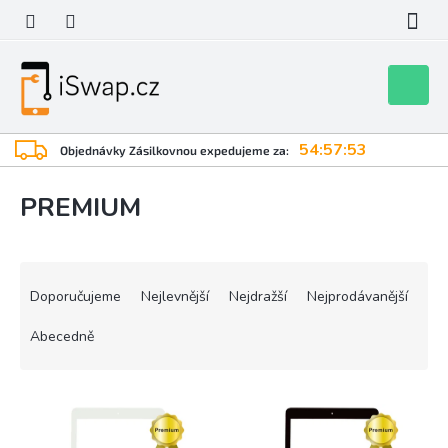
Přejít
na
obsah
Nákupní
košík
54:57:52
Objednávky Zásilkovnou expedujeme za:
PREMIUM
Ř
a
Doporučujeme
Nejlevnější
Nejdražší
Nejprodávanější
z
e
Abecedně
n
í
V
p
ý
r
p