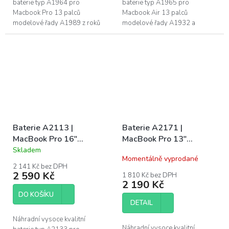
baterie typ A1964 pro
baterie typ A1965 pro
Macbook Pro 13 palců
Macbook Air 13 palců
modelové řady A1989 z roků
modelové řady A1932 a
Late 2018 a Early 2019,
A2179. Naše baterie mají CE,
A2251 Mid 2020. Naše baterie
FC a RoHS certifikace. Záruka 1
mají CE, FC a RoHS...
rok na funkčnost, 6 měsíců...
Baterie A2113 |
Baterie A2171 |
MacBook Pro 16"
MacBook Pro 13"
(A2141 / 2019)
(A2159 / EMC 3301)
Skladem
Průměrné
Momentálně vyprodané
(A2338 / EMC 8162)
hodnocení
2 141 Kč bez DPH
produktu
(A2289 / EMC 3456)
2 590 Kč
1 810 Kč bez DPH
je
2 190 Kč
5,0
DO KOŠÍKU
z
DETAIL
5
hvězdiček.
Náhradní vysoce kvalitní
Náhradní vysoce kvalitní