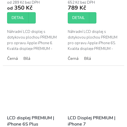
od 289 Kč bez DPH
652 Kč bez DPH
produktu
produktu
350 Kč
789 Kč
od
je
je
4,1
4,7
DETAIL
DETAIL
z
z
5
5
hvězdiček.
hvězdiček.
Náhradní LCD displej s
Náhradní LCD displej s
dotykovou plochou PREMIUM
dotykovou plochou PREMIUM
pro opravu Apple iPhone 6.
pro opravu Apple iPhone 6S.
Kvalita displeje PREMIUM -
Kvalita displeje PREMIUM -
barevné podání a jas
barevné podání a jas
Černá
Bílá
Černá
Bílá
srovnatelný s originálním
srovnatelný s originálním
dílem, doživotní záruka....
dílem, doživotní záruka....
LCD displej PREMIUM |
LCD Displej PREMIUM |
iPhone 6S Plus
iPhone 7