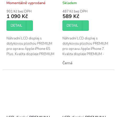
Momentálně vyprodané
Skladem
Průměrné
Průměrné
hodnocení
hodnocení
901 Kč bez DPH
487 Kč bez DPH
produktu
produktu
1 090 Kč
589 Kč
je
je
4,5
3,8
DETAIL
DETAIL
z
z
5
5
hvězdiček.
hvězdiček.
Náhradní LCD displej s
Náhradní LCD displej s
dotykovou plochou PREMIUM
dotykovou plochou PREMIUM
pro opravu Apple iPhone 6S
pro opravu Apple iPhone 7.
Plus. Kvalita displeje PREMIUM
Kvalita displeje PREMIUM -
- barevné podání a jas
barevné podání a jas
Černá
srovnatelný s originálním
srovnatelný s originálním
dílem, doživotní...
dílem, doživotní...