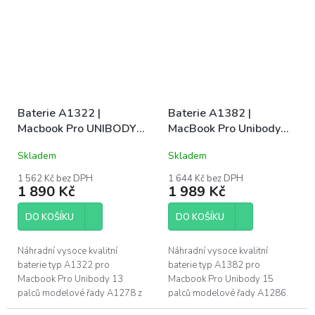
rok na funkčnost, 6 měsíců...
Baterie A1322 |
Baterie A1382 |
Macbook Pro UNIBODY
MacBook Pro Unibody
13" (A1278 / EARLY
15" (A1286 / Early 2011
Skladem
Skladem
2011 / MID 2009 / MID
/ Late 2011 / Mid 2012)
2010 / MID 2012 / LATE
1 562 Kč bez DPH
1 644 Kč bez DPH
1 890 Kč
1 989 Kč
2011)
DO KOŠÍKU
DO KOŠÍKU
Náhradní vysoce kvalitní
Náhradní vysoce kvalitní
baterie typ A1322 pro
baterie typ A1382 pro
Macbook Pro Unibody 13
Macbook Pro Unibody 15
palců modelové řady A1278 z
palců modelové řady A1286.
roků 2009 - 2012. Naše baterie
Naše baterie mají CE, FC a