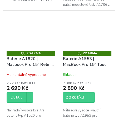
modelové řady A1708 z roků
palců modelové řady A1706 z
2016 - 2017 a Macbook Pro
roků Late 2016 a Mid 2017.
A2289 z roku 2020. Naše
Naše baterie mají CE, FC a
baterie mají CE, FC a...
RoHS certifikace....
ZDARMA
ZDARMA
Z
Z
D
D
Baterie A1820 |
Baterie A1953 |
A
A
Macbook Pro 15" Retina
MacBook Pro 15" Touch
R
R
M
M
(A1707 Late 2016 / Mid
Bar (A1990 Late 2018 /
A
A
Momentálně vyprodané
Skladem
2017)
Early 2019)
2 223 Kč bez DPH
2 388 Kč bez DPH
2 690 Kč
2 890 Kč
DETAIL
DO KOŠÍKU
Náhradní vysoce kvalitní
Náhradní vysoce kvalitní
baterie typ A1820 pro
baterie typ A1953 pro