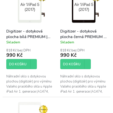
o
i
d
s
u
p
k
r
t
o
ů
Digitizer - dotyková
Digitizer - dotyková
d
plocha bílá PREMIUM |
plocha černá PREMIUM |
u
iPad Air / iPad 5
iPad Air / iPad 5
Skladem
Skladem
k
Průměrné
Průměrné
hodnocení
hodnocení
t
818 Kč bez DPH
818 Kč bez DPH
produktu
produktu
ů
990 Kč
990 Kč
je
je
5,0
5,0
DO KOŠÍKU
DO KOŠÍKU
z
z
5
5
hvězdiček.
hvězdiček.
Náhradní sklo s dotykovou
Náhradní sklo s dotykovou
plochou (digitizér) pro výměnu
plochou (digitizér) pro výměnu
Vašeho prasklého skla u Apple
Vašeho prasklého skla u Apple
iPad Air 1. generace (A1474,
iPad Air 1. generace (A1474,
A1475), či Apple iPadu 5.
A1475), či Apple iPadu 5.
generace (2017), (A1822,
generace (2017), (A1822,
A1823)....
A1823)....