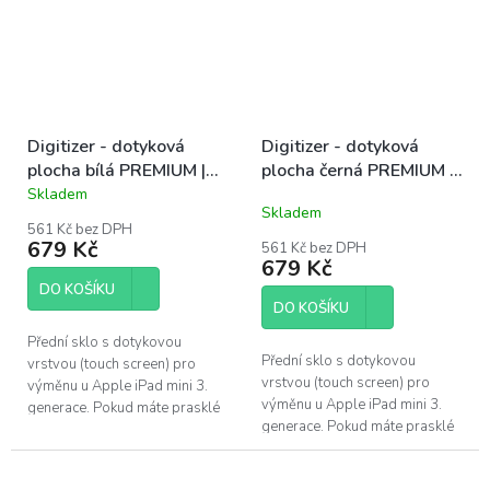
Digitizer - dotyková
Digitizer - dotyková
plocha bílá PREMIUM |
plocha černá PREMIUM |
iPad mini 3
iPad mini 3
Skladem
Průměrné
Skladem
hodnocení
561 Kč bez DPH
produktu
679 Kč
561 Kč bez DPH
je
679 Kč
5,0
DO KOŠÍKU
z
DO KOŠÍKU
5
hvězdiček.
Přední sklo s dotykovou
Přední sklo s dotykovou
vrstvou (touch screen) pro
vrstvou (touch screen) pro
výměnu u Apple iPad mini 3.
výměnu u Apple iPad mini 3.
generace. Pokud máte prasklé
generace. Pokud máte prasklé
sklo a LCD displej zobrazuje
sklo a LCD displej zobrazuje
korektně, nemusíte měnit celý
korektně, nemusíte měnit celý
LCD...