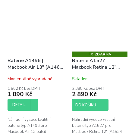
2013 a 2014. Naše baterie mají
2013 - 2015. Naše baterie mají
CE, FC a RoHS certifikace.
CE, FC a RoHS certifikace.
Záruka 1 rok na...
Záruka 1 rok na...
ZDARMA
Z
D
Baterie A1496 |
Baterie A1527 |
A
Macbook Air 13" (A1466
Macbook Retina 12"
R
M
/ MID 2012 / A1405 /
(A1534 Early 2015)
A
Momentálně vyprodané
Skladem
MID 2013 / EARLY 2014
/ EARLY 2015 / MID
1 562 Kč bez DPH
2 388 Kč bez DPH
1 890 Kč
2 890 Kč
2017)
DETAIL
DO KOŠÍKU
Náhradní vysoce kvalitní
Náhradní vysoce kvalitní
baterie typ A1496 pro
baterie typ A1527 pro
Macbook Air 13 palců
Macbook Retina 12" (A1534