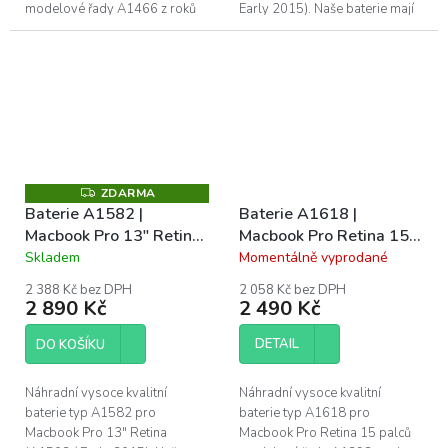
modelové řady A1466 z roků
Early 2015). Naše baterie mají
2012 - 2015. Naše baterie mají
CE, FC a RoHS certifikace.
CE, FC a RoHS certifikace.
Záruka 1 rok na funkčnost, 6
Záruka 1 rok na...
měsíců na pokles...
ZDARMA
Z
D
Baterie A1582 |
Baterie A1618 |
A
Macbook Pro 13" Retina
Macbook Pro Retina 15"
R
M
(A1502 / Early 2015)
(A1398 / Mid 2015)
Skladem
Momentálně vyprodané
Průměrné
Průměrné
A
hodnocení
hodnocení
2 388 Kč bez DPH
2 058 Kč bez DPH
produktu
produktu
2 890 Kč
2 490 Kč
je
je
5,0
5,0
DETAIL
DO KOŠÍKU
z
z
5
5
hvězdiček.
hvězdiček.
Náhradní vysoce kvalitní
Náhradní vysoce kvalitní
baterie typ A1582 pro
baterie typ A1618 pro
Macbook Pro 13" Retina
Macbook Pro Retina 15 palců