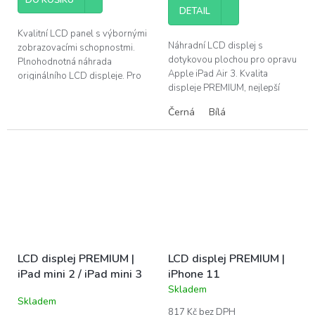
z
DETAIL
5
hvězdiček.
Kvalitní LCD panel s výbornými
Náhradní LCD displej s
zobrazovacími schopnostmi.
dotykovou plochou pro opravu
Plnohodnotná náhrada
Apple iPad Air 3. Kvalita
originálního LCD displeje. Pro
displeje PREMIUM, nejlepší
opravu poškozeného displeje u
poměr cena / kvalita jakou
Apple iPad 7 (2019), iPad 8
Černá
Bílá
můžete získat. Parametry
(2020) a...
srovnatelné s...
LCD displej PREMIUM |
LCD displej PREMIUM |
iPad mini 2 / iPad mini 3
iPhone 11
Skladem
Průměrné
Skladem
hodnocení
817 Kč bez DPH