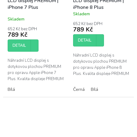
LCD displej PREMIUM |
LCD displej PREMIUM |
iPhone 7 Plus
iPhone 8 Plus
Skladem
Průměrné
Skladem
hodnocení
652 Kč bez DPH
produktu
789 Kč
652 Kč bez DPH
je
789 Kč
5,0
DETAIL
z
DETAIL
5
hvězdiček.
Náhradní LCD displej s
Náhradní LCD displej s
dotykovou plochou PREMIUM
dotykovou plochou PREMIUM
pro opravu Apple iPhone 8
pro opravu Apple iPhone 7
Plus. Kvalita displeje PREMIUM
Plus. Kvalita displeje PREMIUM
- barevné podání a jas
- barevné podání a jas
srovnatelný s originálním
Bílá
Černá
Bílá
srovnatelný s originálním
dílem, doživotní...
dílem, doživotní...