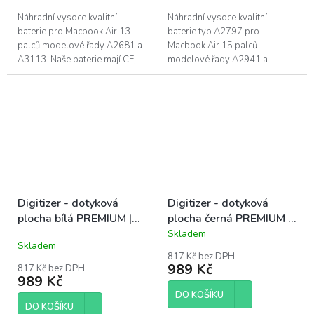
Náhradní vysoce kvalitní
Náhradní vysoce kvalitní
baterie pro Macbook Air 13
baterie typ A2797 pro
palců modelové řady A2681 a
Macbook Air 15 palců
A3113. Naše baterie mají CE,
modelové řady A2941 a
FC a RoHS certifikace. Záruka 1
A3113. Naše baterie mají CE,
rok na funkčnost, 6 měsíců na
FC a RoHS certifikace. Záruka 1
pokles...
rok na funkčnost, 6 měsíců...
Digitizer - dotyková
Digitizer - dotyková
plocha bílá PREMIUM |
plocha černá PREMIUM |
iPad 7, 8, 9
iPad 7, 8, 9
Skladem
Průměrné
Skladem
hodnocení
817 Kč bez DPH
produktu
989 Kč
817 Kč bez DPH
je
989 Kč
5,0
DO KOŠÍKU
z
DO KOŠÍKU