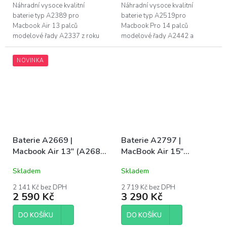
Náhradní vysoce kvalitní
Náhradní vysoce kvalitní
baterie typ A2389 pro
baterie typ A2519pro
Macbook Air 13 palců
Macbook Pro 14 palců
modelové řady A2337 z roku
modelové řady A2442 a
2020. Naše baterie mají CE, FC
A2779. Naše baterie mají CE,
a RoHS certifikace. Záruka 1
FC a RoHS certifikace. Záruka 1
NOVINKA
rok na funkčnost, 6...
rok na funkčnost, 6 měsíců...
Baterie A2669 |
Baterie A2797 |
Macbook Air 13" (A2681
MacBook Air 15"
/ Mid 2022) / (A3113 /
(A2941 / Mid 2023) /
Skladem
Skladem
Mid 2024
(A3113 / Mid 2024)
2 141 Kč bez DPH
2 719 Kč bez DPH
2 590 Kč
3 290 Kč
DO KOŠÍKU
DO KOŠÍKU