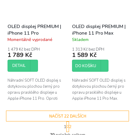
OLED displej PREMIUM |
OLED displej PREMIUM |
iPhone 11 Pro
iPhone 11 Pro Max
Momentálně vyprodané
Skladem
Průměrné
Průměrné
hodnocení
hodnocení
1 479 Kč bez DPH
1 313 Kč bez DPH
produktu
produktu
1 789 Kč
1 589 Kč
je
je
5,0
5,0
DETAIL
DO KOŠÍKU
z
z
5
5
hvězdiček.
hvězdiček.
Náhradní SOFT OLED displej s
Náhradní SOFT OLED displej s
dotykovou plochou černý pro
dotykovou plochou černý pro
opravu prasklého displeje u
opravu prasklého displeje u
Apple iPhone 11 Pro. Oproti
Apple iPhone 11 Pro Max.
levnějším LCD panelům tento
Oproti levnějším LCD panelům
soft OLED panel plně...
tento soft OLED panel...
NAČÍST 22 DALŠÍCH
S
1
2
t
O
r
70
položek celkem