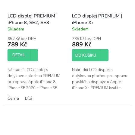
LCD displej PREMIUM |
LCD displej PREMIUM |
iPhone 8, SE2, SE3
iPhone Xr
Skladem
Skladem
Průměrné
Průměrné
hodnocení
hodnocení
652 Kč bez DPH
735 Kč bez DPH
produktu
produktu
789 Kč
889 Kč
je
je
4,0
4,6
DETAIL
DO KOŠÍKU
z
z
5
5
hvězdiček.
hvězdiček.
Náhradní LCD displej s
Náhradní LCD displej s
dotykovou plochou PREMIUM
dotykovou plochou pro opravu
pro opravu Apple iPhone 8,
prasklého displaye u Apple
iPhone SE 2020 a iPhone SE
iPhone Xr. PREMIUM kvalita -
2022 Kvalita displeje
doživotní záruka na výrobní
Černá
Bílá
PREMIUM - barevné podání a
vady. ...
jas srovnatelný s...