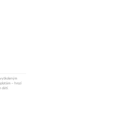
 vyškoleným
eplotám – hrozí
 dětí.