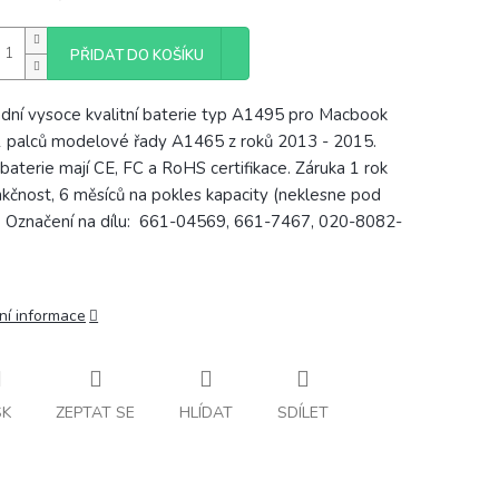
PŘIDAT DO KOŠÍKU
dní vysoce kvalitní baterie typ A1495 pro Macbook
1 palců modelové řady A1465 z roků 2013 - 2015.
baterie mají CE, FC a RoHS certifikace. Záruka 1 rok
nkčnost, 6 měsíců na pokles kapacity (neklesne pod
 Označení na dílu:
661-04569, 661-7467, 020-8082-
ní informace
SK
ZEPTAT SE
HLÍDAT
SDÍLET