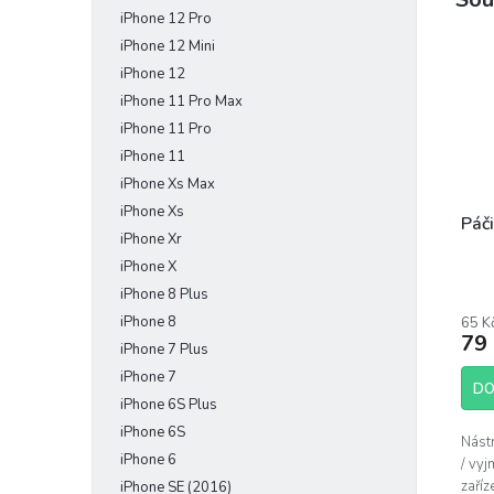
iPhone 12 Pro
iPhone 12 Mini
iPhone 12
iPhone 11 Pro Max
iPhone 11 Pro
iPhone 11
iPhone Xs Max
iPhone Xs
Páči
iPhone Xr
iPhone X
Prům
iPhone 8 Plus
hodn
iPhone 8
65 K
prod
79
je
iPhone 7 Plus
4,4
iPhone 7
z
DO
iPhone 6S Plus
5
hvěz
iPhone 6S
Nást
iPhone 6
/ vyj
zaříz
iPhone SE (2016)