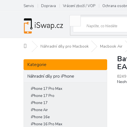
Přejít
Servis
Doprava
Vrácení zboží / VOP
Ochrana osobn
na
obsah
Domů
Náhradní díly pro Macbook
Macbook Air
Ba
P
Přeskočit
o
Kategorie
EA
kategorie
s
t
Náhradní díly pro iPhone
8249
Prům
Neoh
r
hodn
a
iPhone 17 Pro Max
prod
n
iPhone 17 Pro
je
n
iPhone 17
0,0
í
z
iPhone Air
p
5
iPhone 16e
hvězd
a
iPhone 16 Pro Max
n