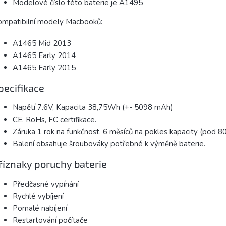
Modelové číslo této baterie je A1495
ompatibilní modely Macbooků:
A1465 Mid 2013
A1465 Early 2014
A1465 Early 2015
pecifikace
Napětí 7.6V, Kapacita 38,75Wh (+- 5098 mAh)
CE, RoHs, FC certifikace.
Záruka 1 rok na funkčnost, 6 měsíců na pokles kapacity (pod 8
Balení obsahuje šroubováky potřebné k výměně baterie.
říznaky poruchy baterie
Předčasné vypínání
Rychlé vybíjení
Pomalé nabíjení
Restartování počítače