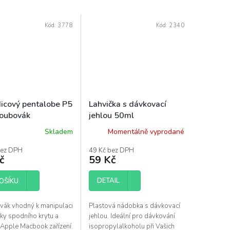
Kód:
3778
Kód:
2340
icový pentalobe P5
Lahvička s dávkovací
roubovák
jehlou 50ml
Skladem
Momentálně vyprodané
bez DPH
49 Kč bez DPH
č
59 Kč
DETAIL
OŠÍKU
vák vhodný k manipulaci
Plastová nádobka s dávkovací
ky spodního krytu a
jehlou. Ideální pro dávkování
 Apple Macbook zařízení.
isopropylalkoholu při Vašich