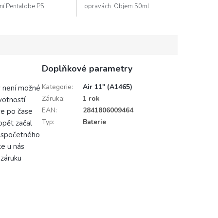
ní Pentalobe P5
opravách. Objem 50ml.
).
Doplňkové parametry
Kategorie
:
Air 11" (A1465)
y není možné
Záruka
:
1 rok
votností
EAN
:
2841806009464
 se po čase
Typ
:
Baterie
opět začal
nespočetného
te u nás
 záruku