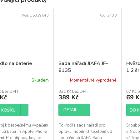
Kód:
16829043
Kód:
2430
dlo na baterie
Sada nářadí JIAFA JF-
Hvězd
8135
1.2 š
Skladem
Momentálně vyprodané
ěrné
ocení
č bez DPH
321 Kč bez DPH
57 Kč 
uktu
 Kč
389 Kč
69 K
DETAIL
 KOŠÍKU
DO K
diček.
roj k bezpečnému vypáčení
Pokročilá sada nářadí pro
Šroubo
mutí baterií z Apple iPhone
opravu mobilních telefonů od
s šroub
ení. Pro případy, kdy se
společnosti JIAFA. Sada
většiny