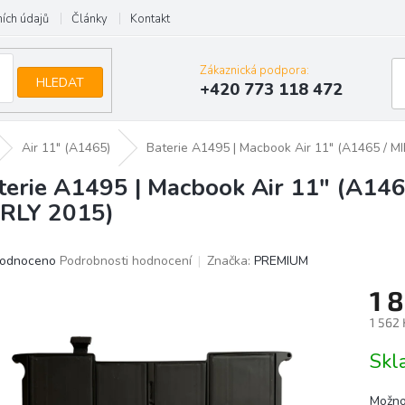
ích údajů
Články
Kontakt
Zákaznická podpora:
HLEDAT
+420 773 118 472
Air 11" (A1465)
Baterie A1495 | Macbook Air 11" (A1465 / M
terie A1495 | Macbook Air 11" (A146
RLY 2015)
ěrné
odnoceno
Podrobnosti hodnocení
Značka:
PREMIUM
ocení
1 
uktu
1 562
Měrn
Skl
cena:
iček.
Možno