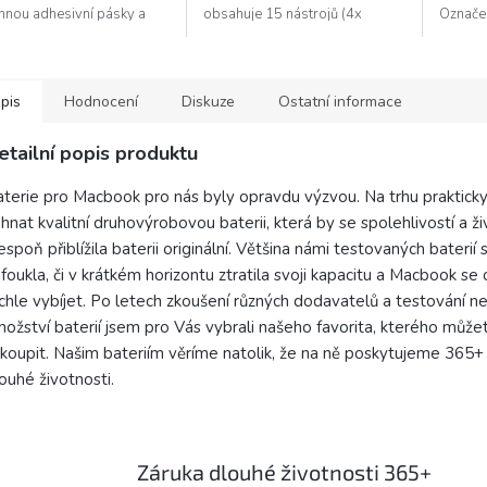
rhnou adhesivní pásky a
obsahuje 15 nástrojů (4x
Označe
nou pod baterií.
šroubovák, 2x pinzeta, 5x
(1,2mm
páčidlo, štětec, kovový otevírací
nástroj, SIM...
pis
Hodnocení
Diskuze
Ostatní informace
etailní popis produktu
terie pro Macbook pro nás byly opravdu výzvou. Na trhu praktick
hnat kvalitní druhovýrobovou baterii, která by se spolehlivostí a ži
espoň přiblížila baterii originální. Většina námi testovaných baterií
foukla, či v krátkém horizontu ztratila svoji kapacitu a Macbook se 
chle vybíjet. Po letech zkoušení různých dodavatelů a testování 
ožství baterií jsem pro Vás vybrali našeho favorita, kterého může
koupit. Našim bateriím věríme natolik, že na ně poskytujeme 365+
ouhé životnosti.
Záruka dlouhé životnosti 365+