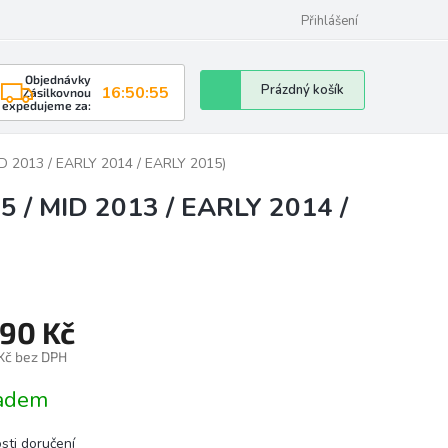
Přihlášení
Objednávky
Nákupní
Prázdný košík
16:50:54
Zásilkovnou
expedujeme za:
košík
ID 2013 / EARLY 2014 / EARLY 2015)
5 / MID 2013 / EARLY 2014 /
890 Kč
 Kč bez DPH
á
adem
sti doručení