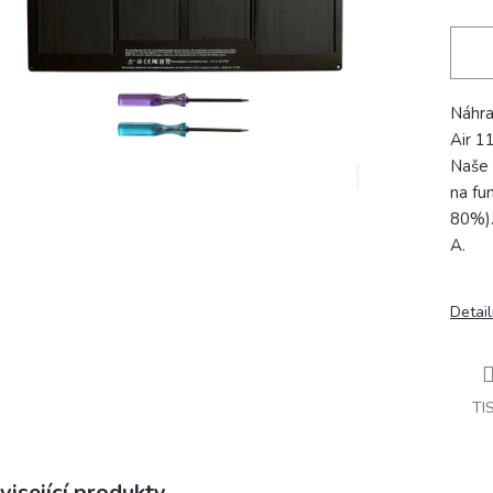
Náhra
Air 1
Naše 
na fu
80%).
A.
Detail
TI
visející produkty