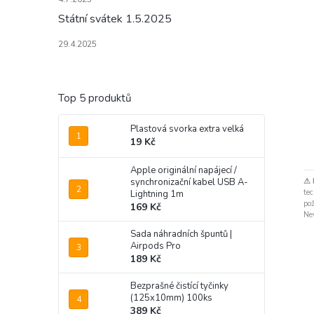
Státní svátek 1.5.2025
29.4.2025
Top 5 produktů
Plastová svorka extra velká
19 Kč
Apple originální napájecí /
⚠ 
synchronizační kabel USB A-
te
Lightning 1m
po
169 Kč
Ne
Sada náhradních špuntů |
Airpods Pro
189 Kč
Bezprašné čistící tyčinky
(125x10mm) 100ks
389 Kč