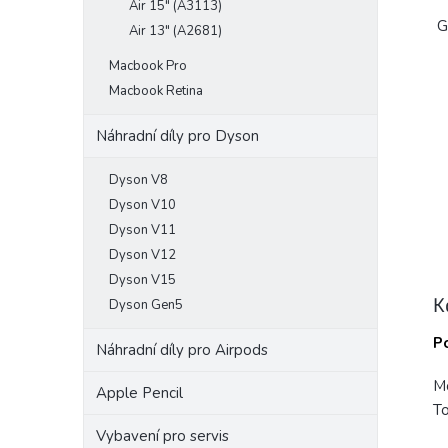
Air 15" (A3113)
G
Air 13" (A2681)
Macbook Pro
Macbook Retina
Náhradní díly pro Dyson
Dyson V8
Dyson V10
Dyson V11
Dyson V12
Dyson V15
K
Dyson Gen5
Po
Náhradní díly pro Airpods
Mo
Apple Pencil
To
Vybavení pro servis