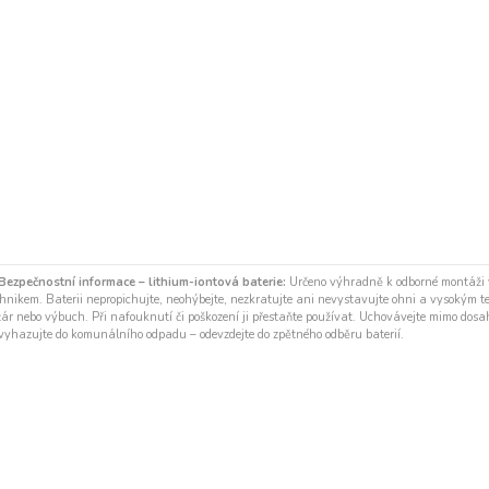
Bezpečnostní informace – lithium-iontová baterie:
Určeno výhradně k odborné montáži
chnikem. Baterii nepropichujte, neohýbejte, nezkratujte ani nevystavujte ohni a vysokým t
žár nebo výbuch. Při nafouknutí či poškození ji přestaňte používat. Uchovávejte mimo dosah
vyhazujte do komunálního odpadu – odevzdejte do zpětného odběru baterií.