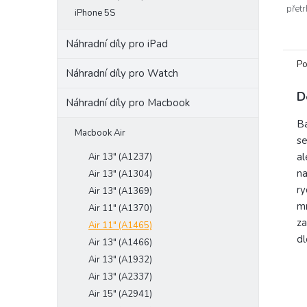
přet
iPhone 5S
zůsta
Náhradní díly pro iPad
Po
Náhradní díly pro Watch
D
Náhradní díly pro Macbook
Ba
Macbook Air
se
al
Air 13" (A1237)
na
Air 13" (A1304)
ry
Air 13" (A1369)
mn
Air 11" (A1370)
za
Air 11" (A1465)
dl
Air 13" (A1466)
Air 13" (A1932)
Air 13" (A2337)
Air 15" (A2941)