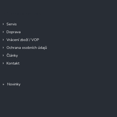
u
Informace pro vás
Servis
Doprava
Vrácení zboží / VOP
Ochrana osobních údajů
Články
Kontakt
» Novinky