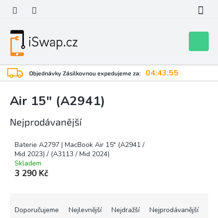
Přejít
na
obsah
Nákupní
košík
04:43:55
Objednávky Zásilkovnou expedujeme za:
Air 15" (A2941)
Nejprodávanější
Baterie A2797 | MacBook Air 15" (A2941 /
Mid 2023) / (A3113 / Mid 2024)
Skladem
3 290 Kč
Ř
a
Doporučujeme
Nejlevnější
Nejdražší
Nejprodávanější