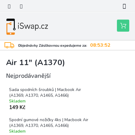
Přejít
na
obsah
Nákupní
košík
08:53:51
Objednávky Zásilkovnou expedujeme za:
Air 11" (A1370)
Nejprodávanější
Sada spodních šroubků | Macbook Air
(A1369, A1370, A1465, A1466)
Skladem
149 Kč
Spodní gumové nožičky 4ks | Macbook Air
(A1369, A1370, A1465, A1466)
Skladem