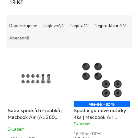
19 Kč
Ř
a
Doporučujeme
Nejlevnější
Nejdražší
Nejprodávanější
z
e
Abecedně
n
í
V
p
ý
r
p
o
i
d
s
u
p
k
r
t
o
109 KČ
–82 %
ů
Sada spodních šroubků |
Spodní gumové nožičky
d
Macbook Air (A1369,
4ks | Macbook Air
u
A1370, A1465, A1466)
(A1369, A1370, A1465,
Skladem
k
Průměrné
Skladem
A1466)
hodnocení
t
16 Kč bez DPH
produktu