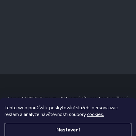
Copyright 2026
iSwap.cz - Náhradní díly pro Apple zařízení
.
Všechna práva vyhrazena.
Tento web používá k poskytování služeb, personalizaci
reklam a analýze návštěvnosti soubory
cookies.
Grafický návrh vytvořil a na Shoptet implementoval
Tomáš Hlad
&
Shoptetak.cz
.
Nastavení