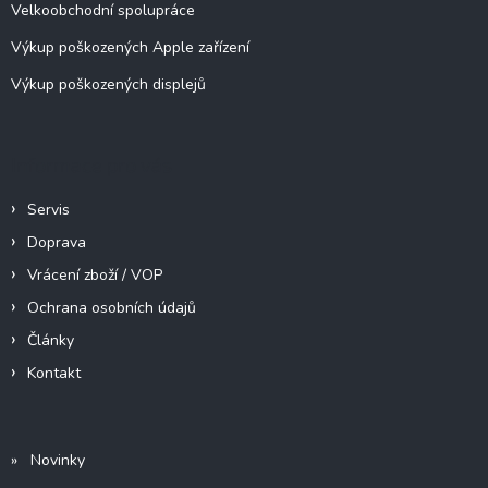
y
Velkoobchodní spolupráce
v
ý
Výkup poškozených Apple zařízení
p
Výkup poškozených displejů
i
s
u
Informace pro vás
Servis
Doprava
Vrácení zboží / VOP
Ochrana osobních údajů
Články
Kontakt
» Novinky