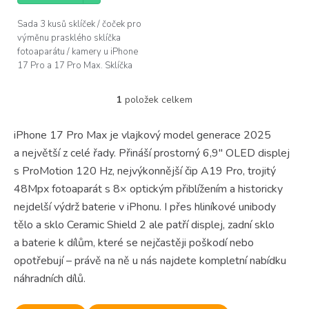
Sada 3 kusů sklíček / čoček pro
výměnu prasklého sklíčka
fotoaparátu / kamery u iPhone
17 Pro a 17 Pro Max. Sklíčka
jsou vyrobena z safíru, stejně
jako originální díl....
1
položek celkem
O
v
l
iPhone 17 Pro Max je vlajkový model generace 2025
á
a největší z celé řady. Přináší prostorný 6,9" OLED displej
d
a
s ProMotion 120 Hz, nejvýkonnější čip A19 Pro, trojitý
c
48Mpx fotoaparát s 8× optickým přiblížením a historicky
í
nejdelší výdrž baterie v iPhonu. I přes hliníkové unibody
p
r
tělo a sklo Ceramic Shield 2 ale patří displej, zadní sklo
v
a baterie k dílům, které se nejčastěji poškodí nebo
k
opotřebují – právě na ně u nás najdete kompletní nabídku
y
v
náhradních dílů.
ý
p