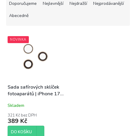
a
Doporučujeme
Nejlevnější
Nejdražší
Nejprodávanější
z
e
Abecedně
n
í
V
p
NOVINKA
ý
r
p
o
i
d
s
u
p
k
r
t
o
ů
Sada safírových sklíček
d
fotoaparátů | iPhone 17
u
Pro, 17 Pro Max
k
Skladem
t
ů
321 Kč bez DPH
389 Kč
DO KOŠÍKU