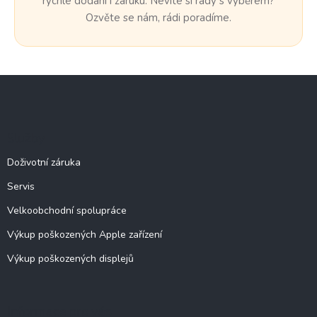
rychlé dodání i záruku. Nevíte si rady s výběrem?
Ozvěte se nám, rádi poradíme.
Z
á
p
a
Služby
t
í
Doživotní záruka
Servis
Velkoobchodní spolupráce
Výkup poškozených Apple zařízení
Výkup poškozených displejů
Informace pro vás