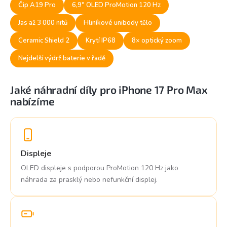
i
Čip A19 Pro
6,9" OLED ProMotion 120 Hz
s
u
Jas až 3 000 nitů
Hliníkové unibody tělo
Ceramic Shield 2
Krytí IP68
8× optický zoom
Nejdelší výdrž baterie v řadě
Jaké náhradní díly pro iPhone 17 Pro Max
nabízíme
Displeje
OLED displeje s podporou ProMotion 120 Hz jako
náhrada za prasklý nebo nefunkční displej.