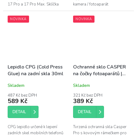
17 Pro a 17 Pro Max. Sklíčka
kamera / fotoaparát
jsou vyrobena z safíru, stejně
nezaostřuje, či nelze zoomovat,
jako originální díl....
bývá chybný právě tento díl.
NOVINKA
NOVINKA
Originální...
Lepidlo CPG (Cold Press
Ochranné sklo CASPER
Glue) na zadní skla 30ml
na čočky fotoaparátů |
iPhone 16 Pro, 16 Pro
Skladem
Skladem
Max
487 Kč bez DPH
321 Kč bez DPH
589 Kč
389 Kč
DETAIL
DETAIL
CPG lepidlo určené k lepení
Tvrzená ochranná skla Casper
zadních skel mobilních telefonů
Pro s kovovým rámečkem pro