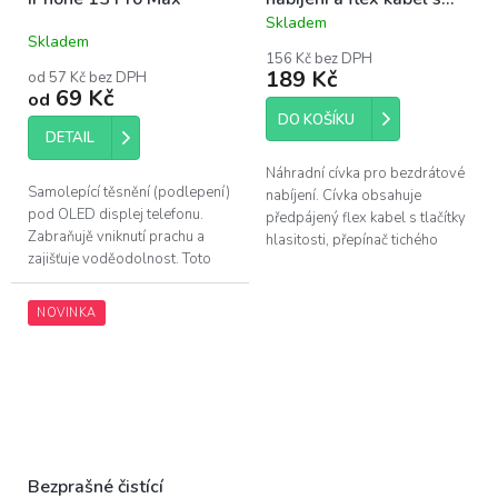
tlačítky | iPhone 13
Skladem
Průměrné
Skladem
hodnocení
156 Kč bez DPH
produktu
189 Kč
od 57 Kč bez DPH
je
69 Kč
od
5,0
DO KOŠÍKU
z
DETAIL
5
hvězdiček.
Náhradní cívka pro bezdrátové
Samolepící těsnění (podlepení)
nabíjení. Cívka obsahuje
pod OLED displej telefonu.
předpájený flex kabel s tlačítky
Zabraňujě vniknutí prachu a
hlasitosti, přepínač tichého
zajišťuje voděodolnost. Toto
režimu a on/off tlačítko. Tlačítka
adhesivum je vhodné vyměnit
obsahují kovové plíšky,...
po každé opravě telefonu.
NOVINKA
Pro...
Bezprašné čistící