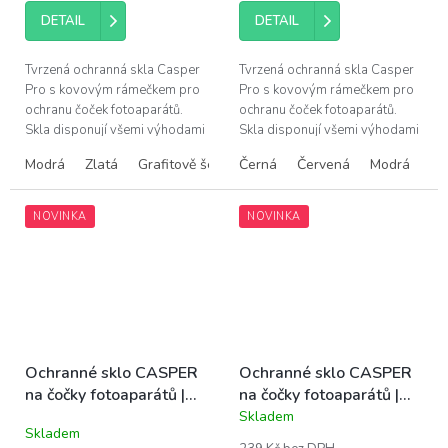
DETAIL
DETAIL
Tvrzená ochranná skla Casper
Tvrzená ochranná skla Casper
Pro s kovovým rámečkem pro
Pro s kovovým rámečkem pro
ochranu čoček fotoaparátů.
ochranu čoček fotoaparátů.
Skla disponují všemi výhodami
Skla disponují všemi výhodami
prémiových produktů Casper –
prémiových produktů Casper –
Modrá
Zlatá
Grafitově šedá
Černá
Alpine Green
Červená
Modrá
Fi
snadná instalace bez bublin,...
snadná instalace bez bublin,...
NOVINKA
NOVINKA
Ochranné sklo CASPER
Ochranné sklo CASPER
na čočky fotoaparátů |
na čočky fotoaparátů |
iPhone 15, 15 Plus
iPhone 16, 16 Plus
Skladem
Průměrné
Skladem
hodnocení