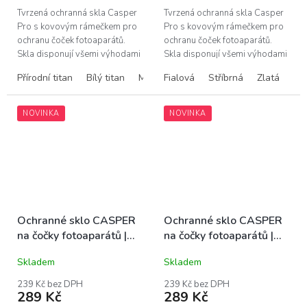
Tvrzená ochranná skla Casper
Tvrzená ochranná skla Casper
Pro s kovovým rámečkem pro
Pro s kovovým rámečkem pro
ochranu čoček fotoaparátů.
ochranu čoček fotoaparátů.
Skla disponují všemi výhodami
Skla disponují všemi výhodami
prémiových produktů Casper –
prémiových produktů Casper –
Přírodní titan
Bílý titan
Modrý titan
Fialová
Stříbrná
Zlatá
snadná instalace bez bublin,...
snadná instalace bez bublin,...
NOVINKA
NOVINKA
Ochranné sklo CASPER
Ochranné sklo CASPER
na čočky fotoaparátů |
na čočky fotoaparátů |
iPhone 13 Pro, 13 Pro
iPhone 14, 14 Plus
Skladem
Skladem
Max
239 Kč bez DPH
239 Kč bez DPH
289 Kč
289 Kč