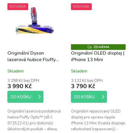
vodou od začátku do konce.
dřevo, dlažba, vinyl i lino....
NOVINKA
NOVINKA
Motorizovaný...
ZDARMA
Z
D
Originální Dyson
Originální OLED displej |
A
laserová hubice Fluffy
iPhone 13 Mini
R
M
Optic™ pro Dyson V7,
A
Skladem
Skladem
V8, V10, V11, V15
3 298 Kč bez DPH
3 132 Kč bez DPH
3 990 Kč
3 790 Kč
DO KOŠÍKU
DO KOŠÍKU
Originální laserová podlahová
Originální repasovaný OLED
hubice Fluffy Optic™ (díl č.
displej pro opravu Apple
972522‑01) pro dokonalý
iPhone 13 Mini. Kvalita displeje
úklid tvrdých podlah – dřeva,
refurbished (repasovaný) -