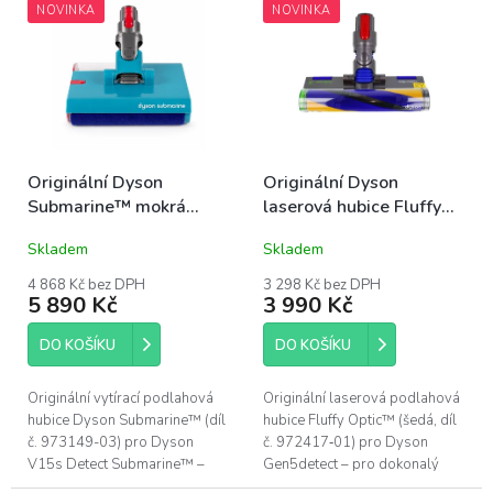
n
NOVINKA
NOVINKA
n
a
e
š
l
e
m
o
b
Originální Dyson
Originální Dyson
Submarine™ mokrá
laserová hubice Fluffy
c
podlahová hubice pro
Optic™ pro Dyson
h
Skladem
Skladem
Dyson V15s Detect
Gen5detect (šedá)
o
Submarine
4 868 Kč bez DPH
3 298 Kč bez DPH
5 890 Kč
3 990 Kč
d
ě
DO KOŠÍKU
DO KOŠÍKU
Originální vytírací podlahová
Originální laserová podlahová
hubice Dyson Submarine™ (díl
hubice Fluffy Optic™ (šedá, díl
č. 973149-03) pro Dyson
č. 972417‑01) pro Dyson
V15s Detect Submarine™ –
Gen5detect – pro dokonalý
myje tvrdé podlahy čistou
úklid tvrdých podlah, jako je