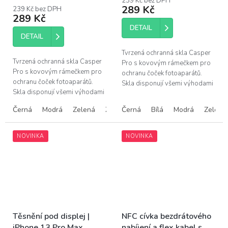
239 Kč bez DPH
produktu
289 Kč
239 Kč bez DPH
je
289 Kč
5,0
DETAIL
z
DETAIL
5
hvězdiček.
Tvrzená ochranná skla Casper
Tvrzená ochranná skla Casper
Pro s kovovým rámečkem pro
Pro s kovovým rámečkem pro
ochranu čoček fotoaparátů.
ochranu čoček fotoaparátů.
Skla disponují všemi výhodami
Skla disponují všemi výhodami
prémiových produktů Casper –
prémiových produktů Casper –
snadná instalace bez bublin,...
Černá
Modrá
Zelená
Žlutá
Černá
Růžová
Bílá
Modrá
Zelená
snadná instalace bez bublin,...
NOVINKA
NOVINKA
Těsnění pod displej |
NFC cívka bezdrátového
iPhone 13 Pro Max
nabíjení a flex kabel s