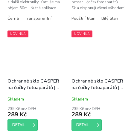
a další elektroniky. Kartuše má
ochranu čoček fotoaparátů.
objem 30ml. Nutná aplikace
Skla disponují všemi výhodami
pomocí pistole. Doba
prémiových produktů Casper –
Černá
Transparentní
Pouštní titan
Bílý titan
kompletního vytvrzení 48h.
snadná instalace bez bublin,...
Dvě...
NOVINKA
NOVINKA
Ochranné sklo CASPER
Ochranné sklo CASPER
na čočky fotoaparátů |
na čočky fotoaparátů |
iPhone 15 Pro, 15 Pro
iPhone 14 Pro, 14 Pro
Skladem
Skladem
Max
Max
239 Kč bez DPH
239 Kč bez DPH
289 Kč
289 Kč
DETAIL
DETAIL