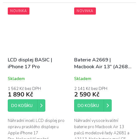
dlažby, vinylu i lina. Vestavěné
použitý originální OLED panel s
LED osvětlení nasvítí podlahu...
novým sklem. Nejvyšší možná...
NOVINKA
NOVINKA
LCD displej BASIC |
Baterie A2669 |
iPhone 17 Pro
Macbook Air 13" (A2681
/ Mid 2022) / (A3113 /
Skladem
Skladem
Mid 2024
1 562 Kč bez DPH
2 141 Kč bez DPH
1 890 Kč
2 590 Kč
DO KOŠÍKU
DO KOŠÍKU
Náhradní incell LCD displej pro
Náhradní vysoce kvalitní
opravu prasklého displeje u
baterie pro Macbook Air 13
Apple iPhone 17
palců modelové řady A2681 a