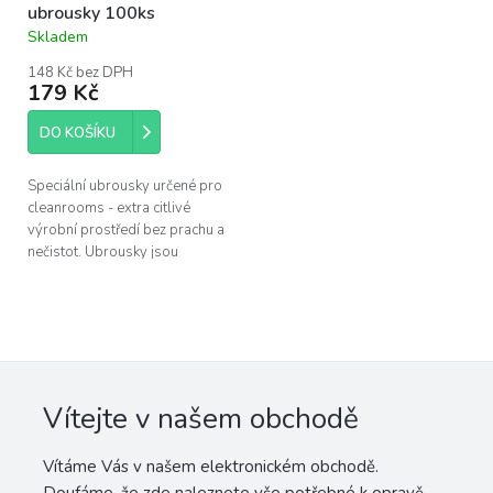
ubrousky 100ks
Skladem
Průměrné
hodnocení
148 Kč bez DPH
produktu
179 Kč
je
4,5
DO KOŠÍKU
z
5
hvězdiček.
Speciální ubrousky určené pro
cleanrooms - extra citlivé
výrobní prostředí bez prachu a
nečistot. Ubrousky jsou
vyrobeny z velmi jemného
vlákna a nezanechávají za
sebou stopy....
Vítejte v našem obchodě
Vítáme Vás v našem elektronickém obchodě.