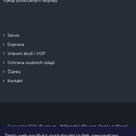
Výkup poškozených displejů
Informace pro vás
Servis
Doprava
Vrácení zboží / VOP
Ochrana osobních údajů
Články
Kontakt
Copyright 2026
iSwap.cz - Náhradní díly pro Apple zařízení
.
Všechna práva vyhrazena.
Tento web používá k poskytování služeb, personalizaci