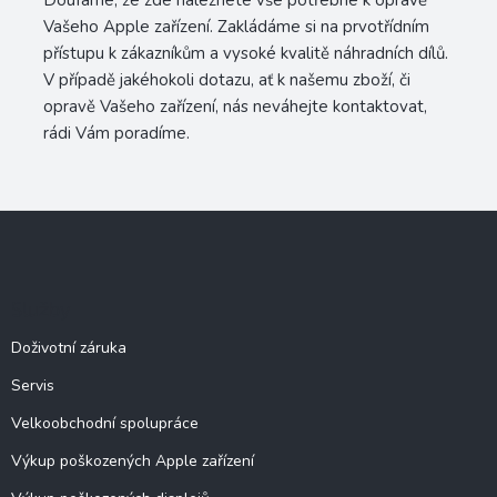
Doufáme, že zde naleznete vše potřebné k opravě
Vašeho Apple zařízení. Zakládáme si na prvotřídním
přístupu k zákazníkům a vysoké kvalitě náhradních dílů.
V případě jakéhokoli dotazu, ať k našemu zboží, či
opravě Vašeho zařízení, nás neváhejte kontaktovat,
rádi Vám poradíme.
Z
á
p
a
Služby
t
í
Doživotní záruka
Servis
Velkoobchodní spolupráce
Výkup poškozených Apple zařízení