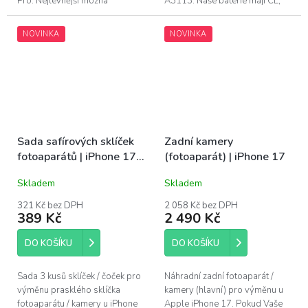
Pro. Nejlevnější možná
A3113. Naše baterie mají CE,
alternativa pro opravu displeje
FC a RoHS certifikace. Záruka 1
iPhone 17 Pro. Tento LCD...
rok na funkčnost, 6 měsíců na
NOVINKA
NOVINKA
pokles...
Sada safírových sklíček
Zadní kamery
fotoaparátů | iPhone 17
(fotoaparát) | iPhone 17
Pro, 17 Pro Max
Skladem
Skladem
321 Kč bez DPH
2 058 Kč bez DPH
389 Kč
2 490 Kč
DO KOŠÍKU
DO KOŠÍKU
Sada 3 kusů sklíček / čoček pro
Náhradní zadní fotoaparát /
výměnu prasklého sklíčka
kamery (hlavní) pro výměnu u
fotoaparátu / kamery u iPhone
Apple iPhone 17. Pokud Vaše