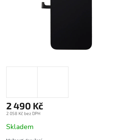
2 490 Kč
2 058 Kč bez DPH
Měrná
Skladem
cena: