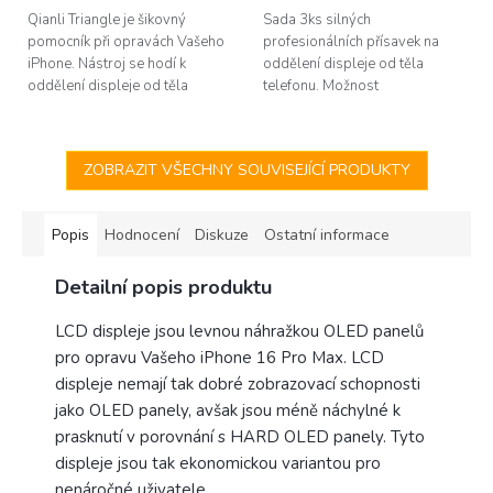
Qianli Triangle je šikovný
Sada 3ks silných
pomocník při opravách Vašeho
profesionálních přísavek na
iPhone. Nástroj se hodí k
oddělení displeje od těla
oddělení displeje od těla
telefonu. Možnost
telefonu a i při dalších
odšroubování kroužku.
činostech, kde je zapotřebí
tenký, avšak...
ZOBRAZIT VŠECHNY SOUVISEJÍCÍ PRODUKTY
Popis
Hodnocení
Diskuze
Ostatní informace
Detailní popis produktu
LCD displeje jsou levnou náhražkou OLED panelů
pro opravu Vašeho iPhone 16 Pro Max. LCD
displeje nemají tak dobré zobrazovací schopnosti
jako OLED panely, avšak jsou méně náchylné k
prasknutí v porovnání s HARD OLED panely. Tyto
displeje jsou tak ekonomickou variantou pro
nenáročné uživatele.