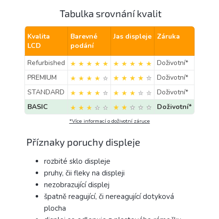
Tabulka srovnání kvalit
Kvalita
Barevné
Jas displeje
Záruka
LCD
podání
Refurbished
Doživotní*
PREMIUM
Doživotní*
STANDARD
Doživotní*
BASIC
Doživotní*
*Více informací o doživotní záruce
Příznaky poruchy displeje
rozbité sklo displeje
pruhy, čii fleky na displeji
nezobrazující displej
špatně reagující, či nereagující dotyková
plocha