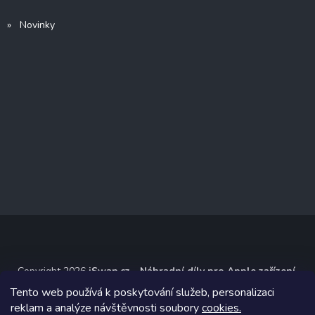
» Novinky
Copyright 2026
iSwap.cz - Náhradní díly pro Apple zařízení
.
Všechna práva vyhrazena.
Tento web používá k poskytování služeb, personalizaci
reklam a analýze návštěvnosti soubory
cookies.
Grafický návrh vytvořil a na Shoptet implementoval
Tomáš Hlad
&