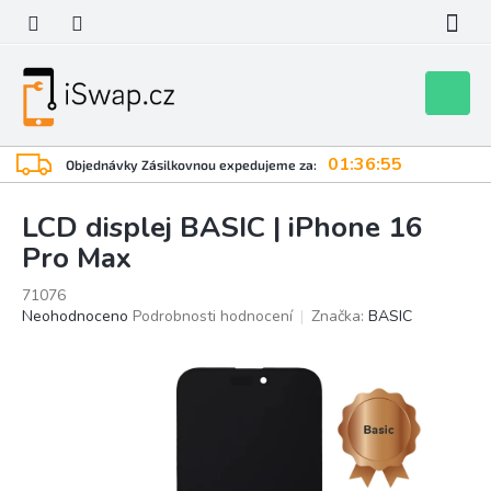
Přejít
na
obsah
Nákupní
košík
01:36:54
Objednávky Zásilkovnou expedujeme za:
LCD displej BASIC | iPhone 16
Pro Max
71076
Průměrné
Neohodnoceno
Podrobnosti hodnocení
Značka:
BASIC
hodnocení
produktu
je
0,0
z
5
hvězdiček.