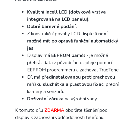
Kvalitní Incell LCD (dotyková vrstva
integrovaná na LCD panelu).
Dobré barevné podání.
Z konstrukční povahy LCD displejů
není
možné mít po opravě funkční automatický
jas.
Display má
EEPROM paměť
- je možné
přehrát data z původního displeje pomocí
EEPROM programmeru
a zachovat TrueTone.
Díl má
předinstalovanou protiprachovou
mřížku sluchátka a plastovou fixaci
přední
kamery a senzorů.
Doživotní záruka
na výrobní vady.
K tomuto dílu
ZDARMA
obdržíte
těsnění pod
display
k zachování voděodolnosti telefonu.