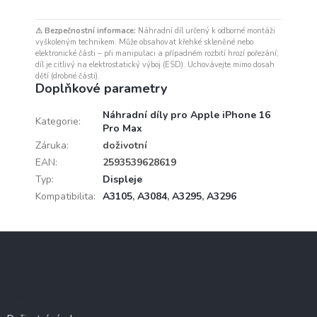
⚠ Bezpečnostní informace:
Náhradní díl určený k odborné montáži
vyškoleným technikem. Může obsahovat křehké skleněné nebo
elektronické části – při manipulaci a případném rozbití hrozí pořezání;
díl je citlivý na elektrostatický výboj (ESD). Uchovávejte mimo dosah
dětí (drobné části).
Doplňkové parametry
Náhradní díly pro Apple iPhone 16
Kategorie
:
Pro Max
Záruka
:
doživotní
EAN
:
2593539628619
Typ
:
Displeje
Kompatibilita
:
A3105
,
A3084
,
A3295
,
A3296
Z
á
p
a
Služby
t
í