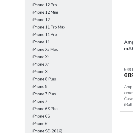
s
o
iPhone 12 Pro
p
d
iPhone 12 Mini
r
u
iPhone 12
o
k
iPhone 11 Pro Max
d
t
iPhone 11 Pro
u
ů
k
Amp
iPhone 11
t
mAh
iPhone Xs Max
ů
iPhone Xs
iPhone Xr
569 
iPhone X
68
iPhone 8 Plus
iPhone 8
Ampse
ceno
iPhone 7 Plus
Čase
iPhone 7
(Bat
iPhone 6S Plus
kvali
iPhone 6S
iPhone 6
iPhone SE (2016)