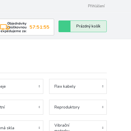
Přihlášení
Objednávky
Nákupní
Prázdný košík
57:51:54
Zásilkovnou
expedujeme za:
košík
leje
Flex kabely
tní
Reproduktory
Vibrační
ená skla
motorky