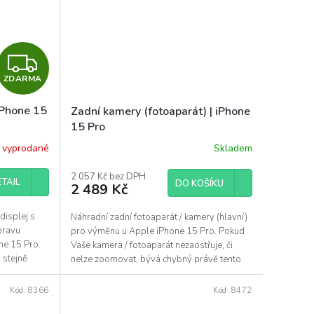
Z
ZDARMA
D
iPhone 15
Zadní kamery (fotoaparát) | iPhone
A
15 Pro
R
 vyprodané
Skladem
Průměrné
hodnocení
M
produktu
2 057 Kč bez DPH
TAIL
DO KOŠÍKU
2 489 Kč
je
A
5,0
z
isplej s
Náhradní zadní fotoaparát / kamery (hlavní)
5
pravu
pro výměnu u Apple iPhone 15 Pro. Pokud
hvězdiček.
ne 15 Pro.
Vaše kamera / fotoaparát nezaostřuje, či
 stejně
nelze zoomovat, bývá chybný právě tento
díl....
Kód:
8366
Kód:
8472