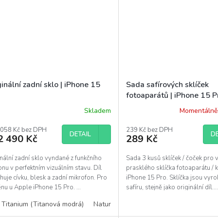
inální zadní sklo | iPhone 15
Sada safírových sklíček
fotoaparátů | iPhone 15 P
Skladem
Momentálně
ěrné
ocení
uktu
 058 Kč bez DPH
239 Kč bez DPH
DETAIL
DE
2 490 Kč
289 Kč
nální zadní sklo vyndané z funkčního
Sada 3 kusů sklíček / čoček pro
onu v perfektním vizuálním stavu. Díl
prasklého sklíčka fotoaparátu /
diček.
uje cívku, blesk a zadní mikrofon. Pro
iPhone 15 Pro. Sklíčka jsou vyr
u u Apple iPhone 15 Pro. ...
safíru, stejně jako originální díl...
 Titanium (Titanová modrá)
Natural Titanium (Přírodní titanová)