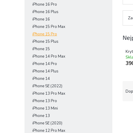
iPhone 16 Pro
e
l
iPhone 16 Plus
Za
iPhone 16
iPhone 15 Pro Max
iPhone 15 Pro
Nej
iPhone 15 Plus
iPhone 15
Kry
iPhone 14 Pro Max
Skl
39
iPhone 14 Pro
iPhone 14 Plus
iPhone 14
Ř
iPhone SE (2022)
a
Dop
iPhone 13 Pro Max
z
iPhone 13 Pro
e
iPhone 13 Mini
V
n
ý
iPhone 13
í
p
p
iPhone SE (2020)
i
r
iPhone 12 Pro Max