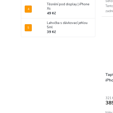
senz
Těsnění pod display | iPhone
Tento
Xs
zadní
49 Kč
Apple
Lahvička s dávkovací jehlou
5ml
39 Kč
Tapt
iPh
321 
38
Náhra