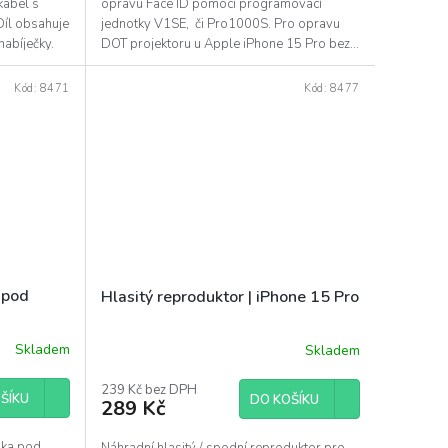
kabel s
opravu Face ID pomocí programovací
Díl obsahuje
jednotky V1SE, či Pro1000S. Pro opravu
abíječky.
DOT projektoru u Apple iPhone 15 Pro bez...
Kód:
8471
Kód:
8477
 pod
Hlasitý reproduktor | iPhone 15 Pro
Skladem
Skladem
239 Kč bez DPH
ŠÍKU
DO KOŠÍKU
289 Kč
ska pod