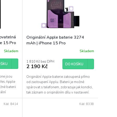
ovatelná
Originální Apple baterie 3274
e 15 Pro
mAh | iPhone 15 Pro
Skladem
Skladem
1 810 Kč bez DPH
ŠÍKU
DO KOŠÍKU
2 190 Kč
one jsou
Originální Apple baterie zakoupená přímo
přes Apple
od zastoupení Applu. Baterii je možné
žné baterii
spárovat s telefonem, zobrazuje jak kondici,
ální
tak záznam o originálním dílu v nastavení.
Baterie...
Kód:
8414
Kód:
8338