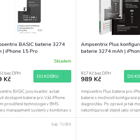
sentrix BASIC baterie 3274
Ampsentrix Plus konfigur
 | iPhone 15 Pro
baterie 3274 mAh | iPhon
Skladem
Kč bez DPH
817 Kč bez DPH
DO KOŠÍKU
DO KO
9 Kč
989 Kč
ntrix BASIC jsou kvalitní, avšak
Ampsentrix Plus baterie pro iPh
vě dostupné baterie pro Váš iPhone.
baterie s možností konfigurace 
m prověřené technologie v BMS
diagnostiku. Po opravě je tak mo
tery management system) v kombinaci s
nakonfigurovat stejně jako origin
tním článkem...
baterii....
Kód:
71055