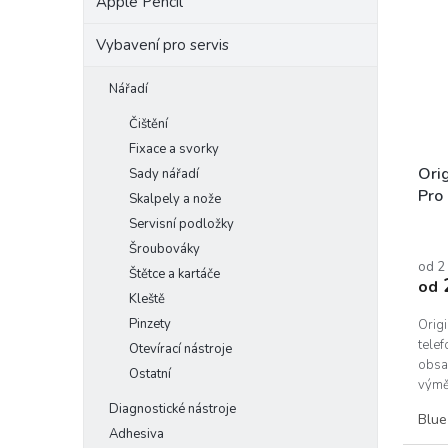
Apple Pencil
Vybavení pro servis
Nářadí
Čištění
Fixace a svorky
Orig
Sady nářadí
Pro
Skalpely a nože
Servisní podložky
Prům
hodn
Šroubováky
prod
od 2
Štětce a kartáče
od
je
Kleště
5,0
Pinzety
z
Origi
5
telef
Otevírací nástroje
hvěz
obsah
Ostatní
výměn
Diagnostické nástroje
Blue
Adhesiva