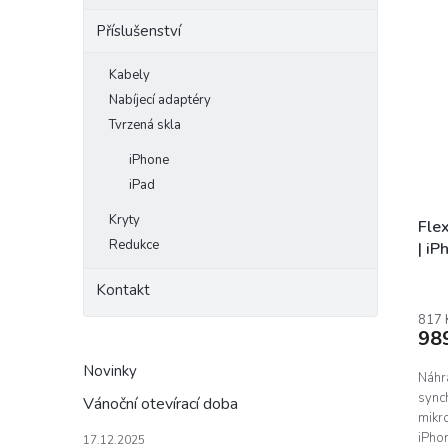
Příslušenství
Kabely
Nabíjecí adaptéry
Tvrzená skla
iPhone
iPad
Kryty
Fle
Redukce
| iP
Kontakt
817 
98
Novinky
Náhra
synch
Vánoční otevírací doba
mikr
iPho
17.12.2025