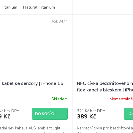
 Titanium
Natural Titanium
Kód:
8474
 kabel se senzory | iPhone 15
NFC cívka bezdrátového n
flex kabel s bleskem | iP
Pro
Skladem
Momentálně
Kč bez DPH
321 Kč bez DPH
DE
DO KOŠÍKU
9 Kč
389 Kč
dní flex kabel s ALS (ambient light
Náhradní cívka pro bezdrátové n