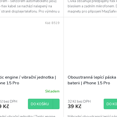
orem - senzorem automatického jasu).
Cívka obsahuje předpájený flex 
 flex kabel se nachází nalepený na
bleskem a zadním mikrofonem. 
 straně displeje telefonu. Pro výměnu u
magnety pro připojení MagSafe n
...
Tento díl je...
Kód:
8519
ic engine / vibrační jednotka |
Oboustranná lepící páska
one 15 Pro
baterii | iPhone 15 Pro
Skladem
Kč bez DPH
32 Kč bez DPH
DO KOŠÍKU
DO KO
9 Kč
39 Kč
dní vibrační jednotka / Taptic engine.
Náhradní oboustranná lepící pá