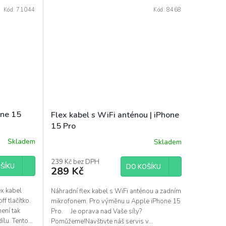
Kód:
71044
Kód:
8468
hone 15
Flex kabel s WiFi anténou | iPhone
15 Pro
Skladem
Skladem
239 Kč bez DPH
ŠÍKU
DO KOŠÍKU
289 Kč
ex kabel
Náhradní flex kabel s WiFi anténou a zadním
ff tlačítko.
mikrofonem. Pro výměnu u Apple iPhone 15
není tak
Pro. Je oprava nad Vaše síly?
lu. Tento...
Pomůžeme!Navštivte náš servis v...