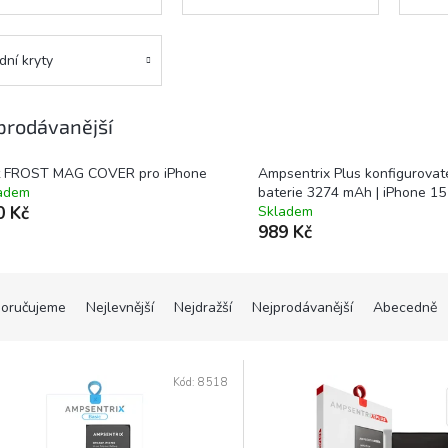
dní kryty
prodávanější
t FROST MAG COVER pro iPhone
Ampsentrix Plus konfigurovat
adem
baterie 3274 mAh | iPhone 15
0 Kč
Skladem
989 Kč
oručujeme
Nejlevnější
Nejdražší
Nejprodávanější
Abecedně
Kód:
8518