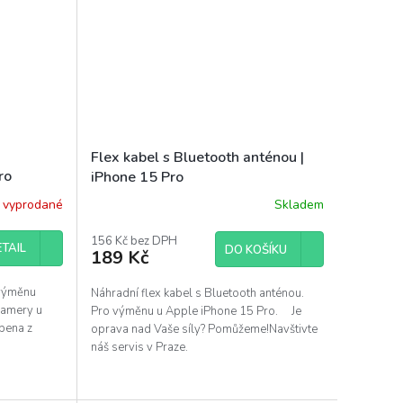
Flex kabel s Bluetooth anténou |
ro
iPhone 15 Pro
 vyprodané
Skladem
156 Kč bez DPH
TAIL
DO KOŠÍKU
189 Kč
 výměnu
Náhradní flex kabel s Bluetooth anténou.
 kamery u
Pro výměnu u Apple iPhone 15 Pro. Je
obena z
oprava nad Vaše síly? Pomůžeme!Navštivte
.
náš servis v Praze.