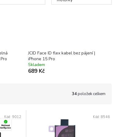
elná
JCID Face ID flex kabel bez pájení |
 Pro
iPhone 15 Pro
Skladem
689 Kč
34
položek celkem
Kód:
9012
Kód:
8546