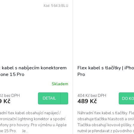
Kód:
5643/BLU
x kabel s nabíjecím konektorem
Flex kabel s tlačítky | iP
hone 15 Pro
Pro
Skladem
Kč bez DPH
404 Kč bez DPH
DETAIL
DO KO
9 Kč
489 Kč
dní flex kabel obsahující napájecí /
Náhradní flex kabel s tlačítky. Fl
ronizační lightning konektor a spodní
obsahuje tlačítka hlasitosti a on/o
ofony pro hovory. Pro výměnu u Apple
Tlačítka obsahují kovové plíšky, 
ne 15 Pro. Je...
nutné je přendavat z původního dí