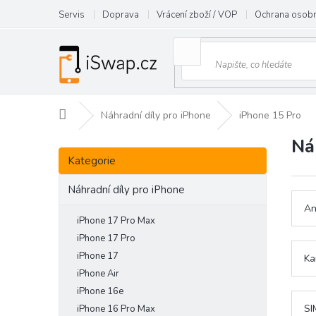
Přejít
Servis
Doprava
Vrácení zboží / VOP
Ochrana osobn
na
obsah
Domů
Náhradní díly pro iPhone
iPhone 15 Pro
Ná
P
Přeskočit
o
Kategorie
kategorie
s
t
Náhradní díly pro iPhone
r
An
a
iPhone 17 Pro Max
n
iPhone 17 Pro
n
iPhone 17
Ka
í
iPhone Air
p
iPhone 16e
a
SI
iPhone 16 Pro Max
n