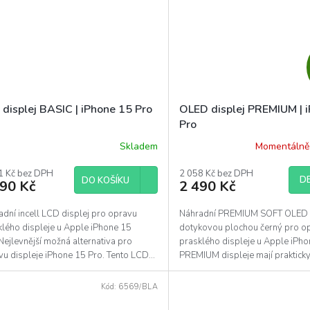
 displej BASIC | iPhone 15 Pro
OLED displej PREMIUM | 
Pro
Skladem
Momentálně
1 Kč bez DPH
2 058 Kč bez DPH
DE
DO KOŠÍKU
490 Kč
2 490 Kč
dní incell LCD displej pro opravu
Náhradní PREMIUM SOFT OLED d
klého displeje u Apple iPhone 15
dotykovou plochou černý pro o
Nejlevnější možná alternativa pro
prasklého displeje u Apple iPho
u displeje iPhone 15 Pro. Tento LCD...
PREMIUM displeje mají prakticky
tlustý rámeček...
Kód:
6569/BLA