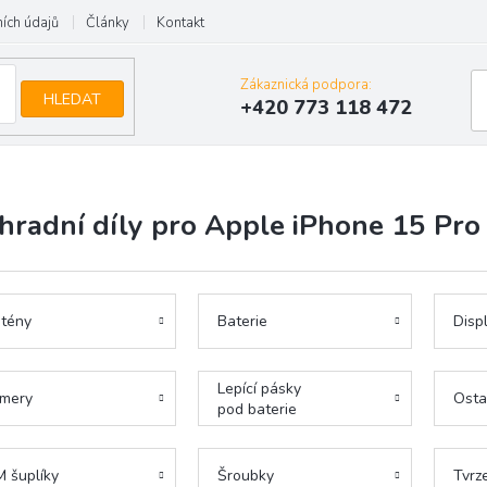
ích údajů
Články
Kontakt
Zákaznická podpora:
HLEDAT
+420 773 118 472
hradní díly pro Apple iPhone 15 Pro
tény
Baterie
Disp
Lepící pásky
mery
Osta
pod baterie
M šuplíky
Šroubky
Tvrz