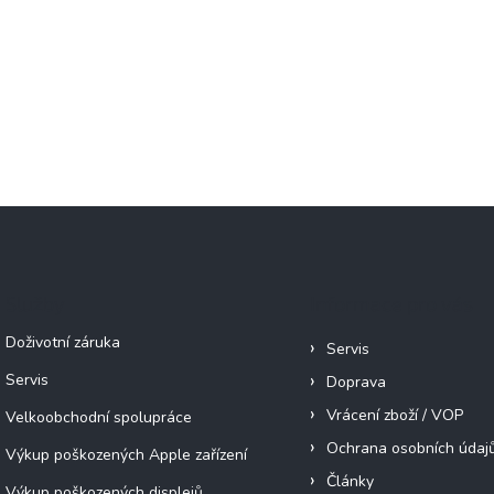
Služby
Informace pro vás
Doživotní záruka
Servis
Servis
Doprava
Vrácení zboží / VOP
Velkoobchodní spolupráce
Ochrana osobních údaj
Výkup poškozených Apple zařízení
Články
Výkup poškozených displejů