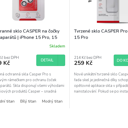
ranné sklo CASPER na čočky
Tvrzené sklo CASPER Pro 
aparátů | iPhone 15 Pro, 15
15 Pro
 Max
Skladem
Kč bez DPH
214 Kč bez DPH
DETAIL
DO KO
9 Kč
259 Kč
ená ochranná skla Casper Pro s
Nové unikátní tvrzené sklo Caspe
vým rámečkem pro ochranu čoček
řada skel je jedinečná díky scho
aparátů. Skla disponují všemi výhodami
opětovné aplikace skla v případ
iových produktů Casper – snadná
nainstalování. Pokud se po insta
lace bez bublin,...
pod...
dní titan
Bílý titan
Modrý titan
O
v
l