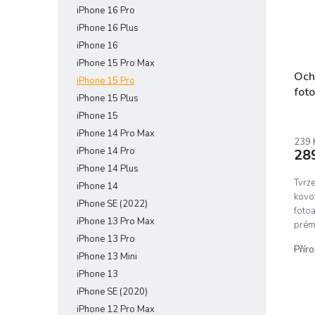
iPhone 16 Pro
e
r
u
l
o
iPhone 16 Plus
k
d
t
iPhone 16
u
ů
iPhone 15 Pro Max
k
Och
iPhone 15 Pro
t
foto
iPhone 15 Plus
ů
Pro
iPhone 15
iPhone 14 Pro Max
239 
iPhone 14 Pro
28
iPhone 14 Plus
Tvrz
iPhone 14
kovo
iPhone SE (2022)
foto
iPhone 13 Pro Max
prém
insta
iPhone 13 Pro
Příro
iPhone 13 Mini
iPhone 13
iPhone SE (2020)
iPhone 12 Pro Max