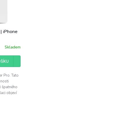
| iPhone
Skladem
ŠÍKU
r Pro. Tato
pnosti
ě špatného
laci objeví