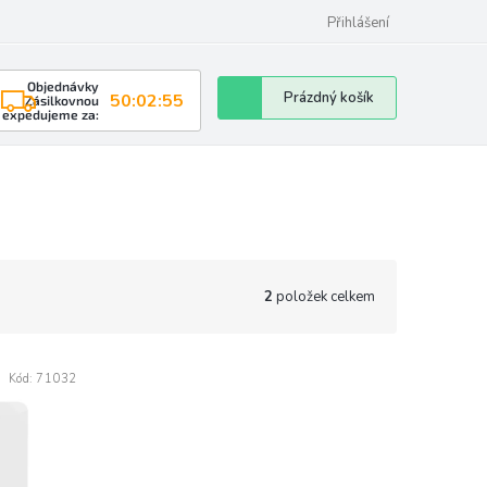
Přihlášení
Objednávky
Nákupní
Prázdný košík
50:02:54
Zásilkovnou
expedujeme za:
košík
2
položek celkem
Kód:
71032