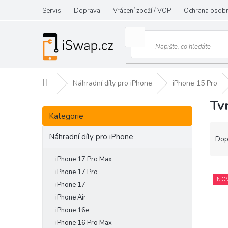
Přejít
Servis
Doprava
Vrácení zboží / VOP
Ochrana osobn
na
obsah
Domů
Náhradní díly pro iPhone
iPhone 15 Pro
Tv
P
Přeskočit
o
Kategorie
kategorie
s
Ř
t
Náhradní díly pro iPhone
a
Dop
r
z
a
e
iPhone 17 Pro Max
n
V
n
iPhone 17 Pro
NO
n
ý
í
iPhone 17
í
p
p
iPhone Air
p
i
r
iPhone 16e
a
s
o
iPhone 16 Pro Max
n
p
d