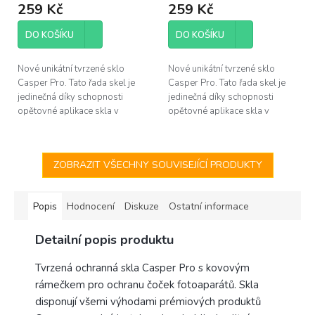
259 Kč
259 Kč
DO KOŠÍKU
DO KOŠÍKU
Nové unikátní tvrzené sklo
Nové unikátní tvrzené sklo
Casper Pro. Tato řada skel je
Casper Pro. Tato řada skel je
jedinečná díky schopnosti
jedinečná díky schopnosti
opětovné aplikace skla v
opětovné aplikace skla v
případě špatného
případě špatného
nainstalování. Pokud se po
nainstalování. Pokud se po
instalaci objeví pod...
instalaci objeví pod...
ZOBRAZIT VŠECHNY SOUVISEJÍCÍ PRODUKTY
Popis
Hodnocení
Diskuze
Ostatní informace
Detailní popis produktu
Tvrzená ochranná skla Casper Pro s kovovým
rámečkem pro ochranu čoček fotoaparátů. Skla
disponují všemi výhodami prémiových produktů