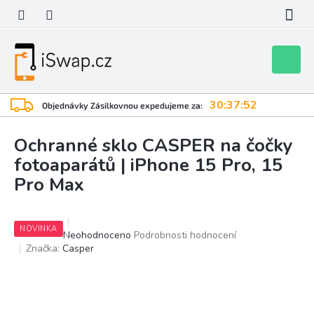
Přejít
na
obsah
Nákupní
košík
30:37:51
Objednávky Zásilkovnou expedujeme za:
Ochranné sklo CASPER na čočky
fotoaparátů | iPhone 15 Pro, 15
Pro Max
NOVINKA
Průměrné
Neohodnoceno
Podrobnosti hodnocení
hodnocení
Značka:
Casper
produktu
je
0,0
z