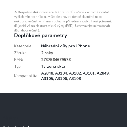
⚠ Bezpečnostní informace:
Náhradní díl určený k odborné montáži
vyškoleným technikem. Může obsahovat křehké skleněné nebo
elektronické části – při manipulaci a případném rozbití hrozí pořezání;
díl je citlivý na elektrostatický výboj (ESD). Uchovávejte mimo dosah
dětí (drobné části).
Doplňkové parametry
Kategorie
:
Náhradní díly pro iPhone
Záruka
:
2 roky
EAN
:
2737564679578
Typ
:
Tvrzená skla
A2848
,
A3104
,
A3102
,
A3101
,
A2849
,
Kompatibilita
:
A3105
,
A3106
,
A3108
Z
á
p
a
Služby
t
í