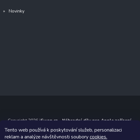
» Novinky
Copyright 2026
iSwap.cz - Náhradní díly pro Apple zařízení
.
Všechna práva vyhrazena.
Tento web používá k poskytování služeb, personalizaci
reklam a analýze návštěvnosti soubory
cookies.
Grafický návrh vytvořil a na Shoptet implementoval
Tomáš Hlad
&