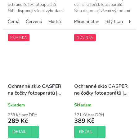
ochranu čoček fotoaparátů.
ochranu čoček fotoaparátů.
Skla disponují všemi výhodami
Skla disponují všemi výhodami
prémiových produktů Casper –
prémiových produktů Casper –
Černá
Červená
Modrá
Fialová
Přírodní titan
Žlutá
Stříbrná
Bílý titan
Modr
snadná instalace bez bublin,...
snadná instalace bez bublin,...
NOVINKA
NOVINKA
Ochranné sklo CASPER
Ochranné sklo CASPER
na čočky fotoaparátů |
na čočky fotoaparátů |
iPhone 15, 15 Plus
iPhone 16 Pro, 16 Pro
Skladem
Skladem
Max
239 Kč bez DPH
321 Kč bez DPH
289 Kč
389 Kč
DETAIL
DETAIL