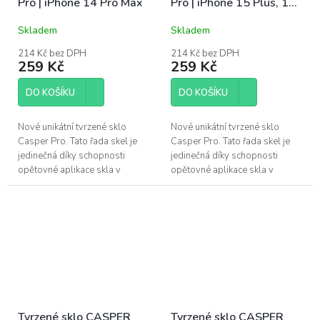
Pro | iPhone 14 Pro Max
Pro | iPhone 15 Plus, 16
Plus
Skladem
Skladem
214 Kč bez DPH
214 Kč bez DPH
259 Kč
259 Kč
DO KOŠÍKU
DO KOŠÍKU
Nové unikátní tvrzené sklo
Nové unikátní tvrzené sklo
Casper Pro. Tato řada skel je
Casper Pro. Tato řada skel je
jedinečná díky schopnosti
jedinečná díky schopnosti
opětovné aplikace skla v
opětovné aplikace skla v
případě špatného
případě špatného
nainstalování. Pokud se po
nainstalování. Pokud se po
instalaci objeví pod...
instalaci objeví pod...
Tvrzené sklo CASPER
Tvrzené sklo CASPER