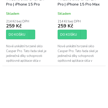
Pro | iPhone 15 Pro
Pro | iPhone 15 Pro Max
Skladem
Skladem
214 Kč bez DPH
214 Kč bez DPH
259 Kč
259 Kč
DO KOŠÍKU
DO KOŠÍKU
Nové unikátní tvrzené sklo
Nové unikátní tvrzené sklo
Casper Pro. Tato řada skel je
Casper Pro. Tato řada skel je
jedinečná díky schopnosti
jedinečná díky schopnosti
opětovné aplikace skla v
opětovné aplikace skla v
případě špatného
případě špatného
nainstalování. Pokud se po
nainstalování. Pokud se po
instalaci objeví pod...
instalaci objeví pod...