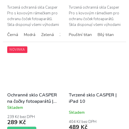
Tvrzená ochranná skla Casper
Tvrzená ochranná skla Casper
Pro s kovovým rámečkem pro
Pro s kovovým rámečkem pro
ochranu čoček fotoaparátů.
ochranu čoček fotoaparátů.
Skla disponují všemi výhodami
Skla disponují všemi výhodami
prémiových produktů Casper –
prémiových produktů Casper –
Černá
Modrá
Zelená
Žlutá
Pouštní titan
Růžová
Bílý titan
snadná instalace bez bublin,...
snadná instalace bez bublin,...
NOVINKA
Ochranné sklo CASPER
Tvrzené sklo CASPER |
na čočky fotoaparátů |
iPad 10
iPhone 16, 16 Plus
Skladem
Průměrné
Skladem
hodnocení
239 Kč bez DPH
produktu
289 Kč
404 Kč bez DPH
je
489 Kč