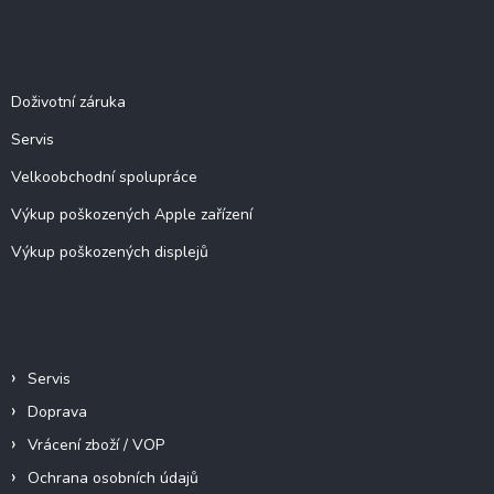
á
d
p
a
c
a
Služby
í
t
p
í
Doživotní záruka
r
v
Servis
k
y
Velkoobchodní spolupráce
v
ý
Výkup poškozených Apple zařízení
p
Výkup poškozených displejů
i
s
u
Informace pro vás
Servis
Doprava
Vrácení zboží / VOP
Ochrana osobních údajů