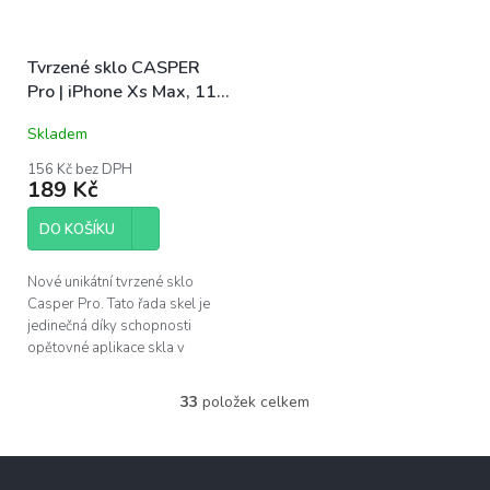
Tvrzené sklo CASPER
Pro | iPhone Xs Max, 11
Pro Max
Skladem
156 Kč bez DPH
189 Kč
DO KOŠÍKU
Nové unikátní tvrzené sklo
Casper Pro. Tato řada skel je
jedinečná díky schopnosti
opětovné aplikace skla v
případě špatného
nainstalování. Pokud se po
33
položek celkem
O
instalaci objeví pod...
v
l
Z
á