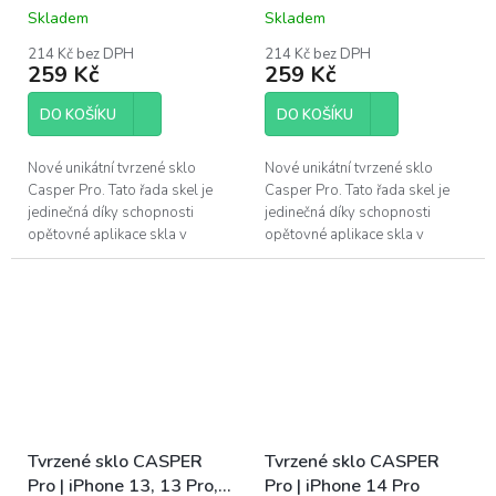
Skladem
Skladem
214 Kč bez DPH
214 Kč bez DPH
259 Kč
259 Kč
DO KOŠÍKU
DO KOŠÍKU
Nové unikátní tvrzené sklo
Nové unikátní tvrzené sklo
Casper Pro. Tato řada skel je
Casper Pro. Tato řada skel je
jedinečná díky schopnosti
jedinečná díky schopnosti
opětovné aplikace skla v
opětovné aplikace skla v
případě špatného
případě špatného
nainstalování. Pokud se po
nainstalování. Pokud se po
instalaci objeví pod...
instalaci objeví pod...
Tvrzené sklo CASPER
Tvrzené sklo CASPER
Pro | iPhone 13, 13 Pro,
Pro | iPhone 14 Pro