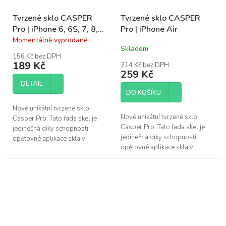
Tvrzené sklo CASPER
Tvrzené sklo CASPER
Pro | iPhone 6, 6S, 7, 8,
Pro | iPhone Air
SE 2, SE 3
Momentálně vyprodané
Průměrné
Skladem
hodnocení
156 Kč bez DPH
produktu
189 Kč
214 Kč bez DPH
je
259 Kč
5,0
DETAIL
z
DO KOŠÍKU
5
hvězdiček.
Nové unikátní tvrzené sklo
Nové unikátní tvrzené sklo
Casper Pro. Tato řada skel je
Casper Pro. Tato řada skel je
jedinečná díky schopnosti
jedinečná díky schopnosti
opětovné aplikace skla v
opětovné aplikace skla v
případě špatného
případě špatného
nainstalování. Pokud se po
nainstalování. Pokud se po
instalaci objeví pod...
instalaci objeví pod...