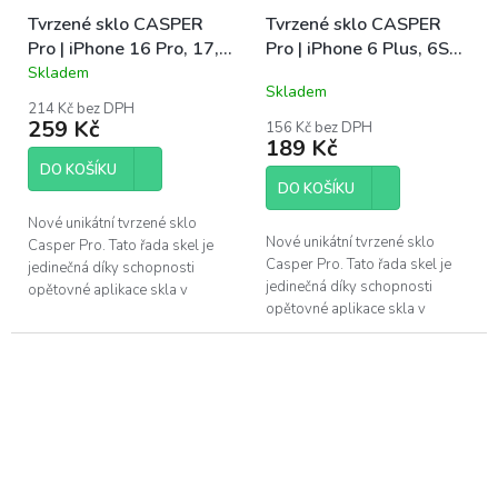
Tvrzené sklo CASPER
Tvrzené sklo CASPER
Pro | iPhone 16 Pro, 17,
Pro | iPhone 6 Plus, 6S
17 Pro
Plus, 7 Plus, 8 Plus
Skladem
Průměrné
Skladem
hodnocení
214 Kč bez DPH
produktu
259 Kč
156 Kč bez DPH
je
189 Kč
5,0
DO KOŠÍKU
z
DO KOŠÍKU
5
hvězdiček.
Nové unikátní tvrzené sklo
Nové unikátní tvrzené sklo
Casper Pro. Tato řada skel je
Casper Pro. Tato řada skel je
jedinečná díky schopnosti
jedinečná díky schopnosti
opětovné aplikace skla v
opětovné aplikace skla v
případě špatného
případě špatného
nainstalování. Pokud se po
nainstalování. Pokud se po
instalaci objeví pod...
instalaci objeví pod...