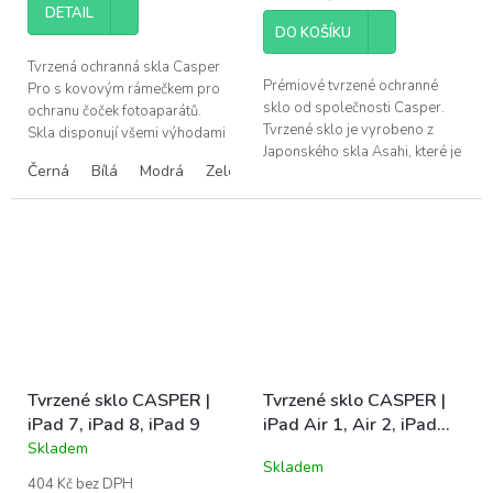
5,0
DETAIL
z
DO KOŠÍKU
5
hvězdiček.
Tvrzená ochranná skla Casper
Prémiové tvrzené ochranné
Pro s kovovým rámečkem pro
sklo od společnosti Casper.
ochranu čoček fotoaparátů.
Tvrzené sklo je vyrobeno z
Skla disponují všemi výhodami
Japonského skla Asahi, které je
prémiových produktů Casper –
Černá
Bílá
Modrá
Zelená
Růžová
podrobeno tvrdicí chemické
snadná instalace bez bublin,...
úpravě. Tato úprava zaručuje...
Tvrzené sklo CASPER |
Tvrzené sklo CASPER |
iPad 7, iPad 8, iPad 9
iPad Air 1, Air 2, iPad
Pro 9.7, iPad 5, iPad 6
Skladem
Průměrné
Skladem
hodnocení
404 Kč bez DPH
produktu