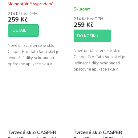
14, 16e, 17e
Momentálně vyprodané
Průměrné
Skladem
hodnocení
214 Kč bez DPH
produktu
259 Kč
214 Kč bez DPH
je
259 Kč
5,0
DETAIL
z
DO KOŠÍKU
5
hvězdiček.
Nové unikátní tvrzené sklo
Nové unikátní tvrzené sklo
Casper Pro. Tato řada skel je
Casper Pro. Tato řada skel je
jedinečná díky schopnosti
jedinečná díky schopnosti
opětovné aplikace skla v
opětovné aplikace skla v
případě špatného
případě špatného
nainstalování. Pokud se po
nainstalování. Pokud se po
instalaci objeví pod...
instalaci objeví pod...
Tvrzené sklo CASPER
Tvrzené sklo CASPER