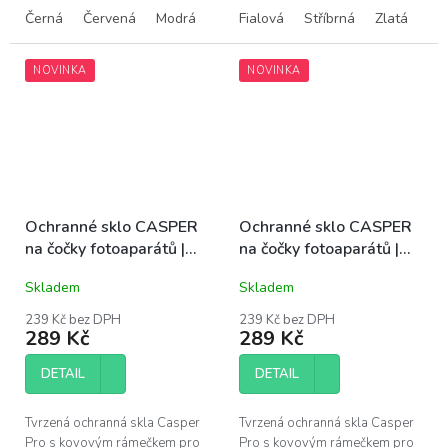
prémiových produktů Casper –
prémiových produktů Casper –
Černá
Červená
Modrá
Alpine Green
Fialová
Stříbrná
Silver (stříbrná)
Zlatá
snadná instalace bez bublin,...
snadná instalace bez bublin,...
NOVINKA
NOVINKA
Ochranné sklo CASPER
Ochranné sklo CASPER
na čočky fotoaparátů |
na čočky fotoaparátů |
iPhone 14, 14 Plus
iPhone 15 Pro, 15 Pro
Skladem
Skladem
Max
239 Kč bez DPH
239 Kč bez DPH
289 Kč
289 Kč
DETAIL
DETAIL
Tvrzená ochranná skla Casper
Tvrzená ochranná skla Casper
Pro s kovovým rámečkem pro
Pro s kovovým rámečkem pro