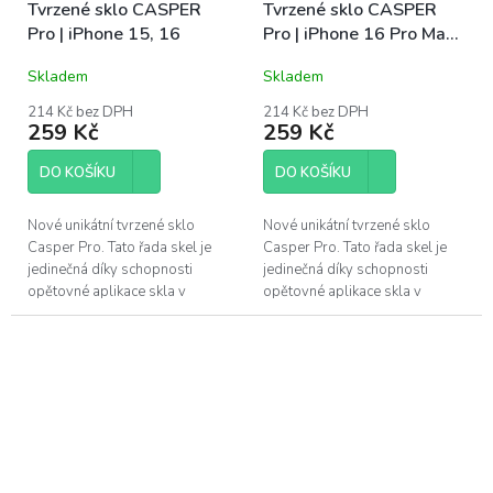
Tvrzené sklo CASPER
Tvrzené sklo CASPER
Pro | iPhone 15, 16
Pro | iPhone 16 Pro Max,
iPhone 17 Pro Max
Skladem
Skladem
214 Kč bez DPH
214 Kč bez DPH
259 Kč
259 Kč
DO KOŠÍKU
DO KOŠÍKU
Nové unikátní tvrzené sklo
Nové unikátní tvrzené sklo
Casper Pro. Tato řada skel je
Casper Pro. Tato řada skel je
jedinečná díky schopnosti
jedinečná díky schopnosti
opětovné aplikace skla v
opětovné aplikace skla v
případě špatného
případě špatného
nainstalování. Pokud se po
nainstalování. Pokud se po
instalaci objeví pod...
instalaci objeví pod...