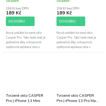
Skladem
Skladem
156 Kč bez DPH
156 Kč bez DPH
189 Kč
189 Kč
DO KOŠÍKU
DO KOŠÍKU
Nové unikátní tvrzené sklo
Nové unikátní tvrzené sklo
Casper Pro. Tato řada skel je
Casper Pro. Tato řada skel je
jedinečná díky schopnosti
jedinečná díky schopnosti
opětovné aplikace skla v
opětovné aplikace skla v
případě špatného
případě špatného
nainstalování. Pokud se po
nainstalování. Pokud se po
instalaci objeví pod...
instalaci objeví pod...
Tvrzené sklo CASPER
Tvrzené sklo CASPER
Pro | iPhone 13 Mini
Pro | iPhone 13 Pro Max,
14 Plus