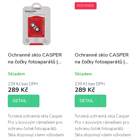
NOVINKA
Ochranné sklo CASPER
Ochranné sklo CASPER
na čočky fotoaparátů |
na čočky fotoaparátů |
iPhone 13, 13 Mini
iPhone 14 Pro, 14 Pro
Skladem
Skladem
Max
239 Kč bez DPH
239 Kč bez DPH
289 Kč
289 Kč
DETAIL
DETAIL
Tvrzená ochranná skla Casper
Tvrzená ochranná skla Casper
Pro s kovovým rámečkem pro
Pro s kovovým rámečkem pro
ochranu čoček fotoaparátů.
ochranu čoček fotoaparátů.
Skla disponují všemi výhodami
Skla disponují všemi výhodami