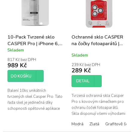
o
i
d
s
u
p
k
r
t
o
ů
10-Pack Tvrzené sklo
Ochranné sklo CASPER
d
CASPER Pro | iPhone 6,
na čočky fotoaparátů |
u
6S, 7, 8, SE 2, SE 3
iPhone 13 Pro, 13 Pro
Skladem
k
Průměrné
Skladem
Max
hodnocení
t
817 Kč bez DPH
produktu
ů
989 Kč
239 Kč bez DPH
je
289 Kč
5,0
DO KOŠÍKU
z
DETAIL
5
hvězdiček.
Balení 10ks unikátních
Tvrzená ochranná skla Casper
tvrzených skel Casper Pro. Tato
Pro s kovovým rámečkem pro
řada skel je jedinečná díky
ochranu čoček fotoaparátů.
schopnosti opětovné aplikace
Skla disponují všemi výhodami
skla v případě špatného
prémiových produktů Casper –
nainstalování. Pokud se po
Modrá
Zlatá
Grafitově šedá
snadná instalace bez bublin,...
instalaci...