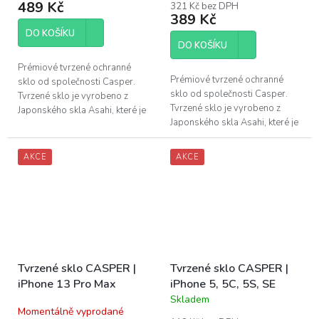
489 Kč
321 Kč bez DPH
je
389 Kč
5,0
DO KOŠÍKU
z
DO KOŠÍKU
5
hvězdiček.
Prémiové tvrzené ochranné
Prémiové tvrzené ochranné
sklo od společnosti Casper.
sklo od společnosti Casper.
Tvrzené sklo je vyrobeno z
Tvrzené sklo je vyrobeno z
Japonského skla Asahi, které je
Japonského skla Asahi, které je
podrobeno tvrdicí chemické
podrobeno tvrdicí chemické
úpravě. Tato úprava zaručuje...
úpravě. Tato úprava zaručuje...
AKCE
AKCE
Tvrzené sklo CASPER |
Tvrzené sklo CASPER |
iPhone 13 Pro Max
iPhone 5, 5C, 5S, SE
Skladem
Průměrné
Momentálně vyprodané
hodnocení