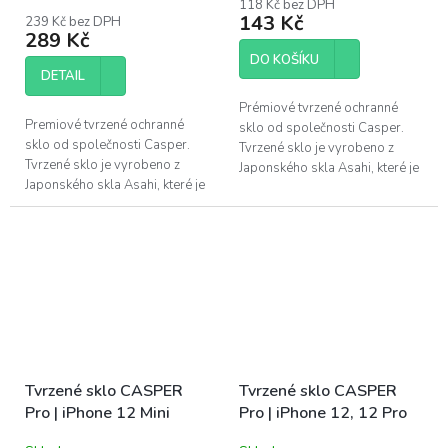
118 Kč bez DPH
produktu
143 Kč
239 Kč bez DPH
je
289 Kč
4,3
DO KOŠÍKU
z
DETAIL
5
hvězdiček.
Prémiové tvrzené ochranné
Premiové tvrzené ochranné
sklo od společnosti Casper.
sklo od společnosti Casper.
Tvrzené sklo je vyrobeno z
Tvrzené sklo je vyrobeno z
Japonského skla Asahi, které je
Japonského skla Asahi, které je
podrobeno tvrdicí chemické
podrobeno tvrdicí chemické
úpravě. Tato úprava zaručuje...
úpravě. Tato úprava zaručuje...
Tvrzené sklo CASPER
Tvrzené sklo CASPER
Pro | iPhone 12 Mini
Pro | iPhone 12, 12 Pro