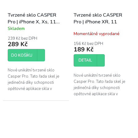
Tvrzené sklo CASPER
Tvrzené sklo CASPER
Pro | iPhone X, Xs, 11
Pro | iPhone XR, 11
Pro
Skladem
Průměrné
Momentálně vyprodané
hodnocení
239 Kč bez DPH
produktu
289 Kč
156 Kč bez DPH
je
189 Kč
5,0
DO KOŠÍKU
z
DETAIL
5
hvězdiček.
Nové unikátní tvrzené sklo
Nové unikátní tvrzené sklo
Casper Pro. Tato řada skel je
Casper Pro. Tato řada skel je
jedinečná díky schopnosti
jedinečná díky schopnosti
opětovné aplikace skla v
opětovné aplikace skla v
případě špatného
případě špatného
nainstalování. Pokud se po
nainstalování. Pokud se po
instalaci objeví pod...
instalaci objeví pod...