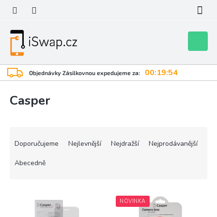
Přejít
na
obsah
Nákupní
košík
00:19:53
Objednávky Zásilkovnou expedujeme za:
Casper
Ř
a
Doporučujeme
Nejlevnější
Nejdražší
Nejprodávanější
z
e
Abecedně
n
í
V
p
NOVINKA
ý
r
p