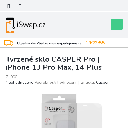
Přejít
na
obsah
Nákupní
košík
19:23:54
Objednávky Zásilkovnou expedujeme za:
Tvrzené sklo CASPER Pro |
iPhone 13 Pro Max, 14 Plus
71066
Průměrné
Neohodnoceno
Podrobnosti hodnocení
Značka:
Casper
hodnocení
produktu
je
0,0
z
5
hvězdiček.