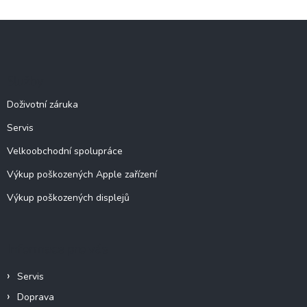
Z
á
p
a
Služby
t
í
Doživotní záruka
Servis
Velkoobchodní spolupráce
Výkup poškozených Apple zařízení
Výkup poškozených displejů
Informace pro vás
Servis
Doprava