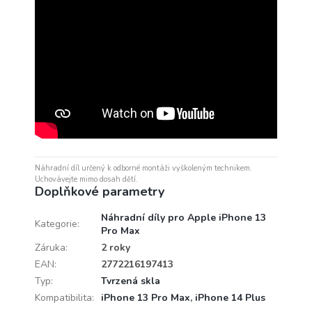
Náhradní díl určený k odborné montáži vyškoleným technikem.
Uchovávejte mimo dosah dětí.
Doplňkové parametry
Náhradní díly pro Apple iPhone 13
Kategorie
:
Pro Max
Záruka
:
2 roky
EAN
:
2772216197413
Typ
:
Tvrzená skla
Kompatibilita
:
iPhone 13 Pro Max
,
iPhone 14 Plus