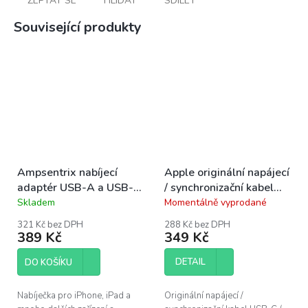
ZEPTAT SE
HLÍDAT
SDÍLET
Související produkty
Ampsentrix nabíjecí
Apple originální napájecí
adaptér USB-A a USB-C
/ synchronizační kabel
20W
USB-C / Lightning 1m
Skladem
Momentálně vyprodané
Průměrné
Průměrné
hodnocení
hodnocení
321 Kč bez DPH
288 Kč bez DPH
produktu
produktu
389 Kč
349 Kč
je
je
5,0
5,0
DETAIL
DO KOŠÍKU
z
z
5
5
hvězdiček.
hvězdiček.
Nabíječka pro iPhone, iPad a
Originální napájecí /