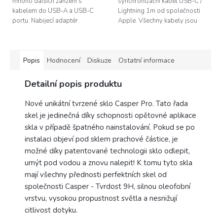
mnoho dalších zařízení s
synchronizační kabel USB-C /
kabelem do USB-A a USB-C
Lightning 1m od společnosti
portu. Nabijecí adaptér
Apple. Všechny kabely jsou
disponuje jak starším USB-A
PULLED (originální, vyndané z
portem, tak novějším USB-C.
původního balení telefonu).
Podpora rychlého...
Bulk balení -...
Popis
Hodnocení
Diskuze
Ostatní informace
Detailní popis produktu
Nové unikátní tvrzené sklo Casper Pro. Tato řada
skel je jedinečná díky schopnosti opětovné aplikace
skla v případě špatného nainstalování. Pokud se po
instalaci objeví pod sklem prachové částice, je
možné díky patentované technologii sklo odlepit,
umýt pod vodou a znovu nalepit! K tomu tyto skla
mají všechny přednosti perfektních skel od
společnosti Casper - Tvrdost 9H, silnou oleofobní
vrstvu, vysokou propustnost světla a nesnižují
citlivost dotyku.