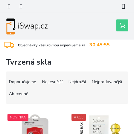
Přejít
na
obsah
Nákupní
košík
30:45:55
Objednávky Zásilkovnou expedujeme za:
Tvrzená skla
Ř
a
Doporučujeme
Nejlevnější
Nejdražší
Nejprodávanější
z
e
Abecedně
n
í
V
p
NOVINKA
AKCE
ý
r
p
o
i
d