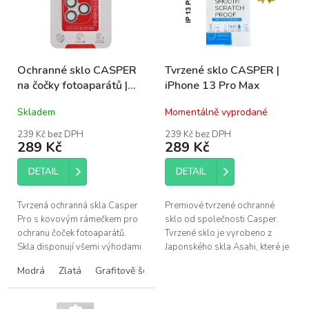
s
u
p
k
r
t
o
ů
Ochranné sklo CASPER
Tvrzené sklo CASPER |
d
na čočky fotoaparátů |
iPhone 13 Pro Max
u
iPhone 13 Pro, 13 Pro
k
Skladem
Momentálně vyprodané
Max
t
ů
239 Kč bez DPH
239 Kč bez DPH
289 Kč
289 Kč
DETAIL
DETAIL
Tvrzená ochranná skla Casper
Premiové tvrzené ochranné
Pro s kovovým rámečkem pro
sklo od společnosti Casper.
ochranu čoček fotoaparátů.
Tvrzené sklo je vyrobeno z
Skla disponují všemi výhodami
Japonského skla Asahi, které je
prémiových produktů Casper –
podrobeno tvrdicí chemické
Modrá
Zlatá
Grafitově šedá
Alpine Green
snadná instalace bez bublin,...
úpravě. Tato úprava zaručuje...