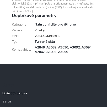
elektronické části – při manipulaci a případném rozbití hrozí pořezání;
díl je citlivý na elektrostatický výboj (ESD). Uchovávejte mimo dosah
dětí (drobné části).
Doplňkové parametry
Kategorie
:
Náhradní díly pro iPhone
Záruka
:
2 roky
EAN
:
2054714493915
Typ
:
Tvrzená skla
A2846
,
A3089
,
A3090
,
A3092
,
A3094
,
Kompatibilita
:
A2847
,
A3096
,
A3095
Z
á
p
a
Služby
t
í
Doživotní záruka
Servis