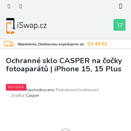
Přejít
na
obsah
Nákupní
košík
01:40:51
Objednávky Zásilkovnou expedujeme za:
Ochranné sklo CASPER na čočky
fotoaparátů | iPhone 15, 15 Plus
NOVINKA
Průměrné
Neohodnoceno
Podrobnosti hodnocení
hodnocení
Značka:
Casper
produktu
je
0,0
z
5
hvězdiček.