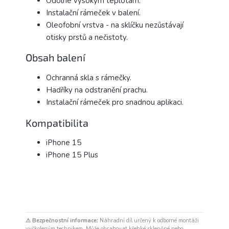
Odolné vysokým teplotám.
Instalační rámeček v balení.
Oleofobní vrstva - na sklíčku nezůstávají
otisky prstů a nečistoty.
Obsah balení
Ochranná skla s rámečky.
Hadříky na odstranění prachu.
Instalační rámeček pro snadnou aplikaci.
Kompatibilita
iPhone 15
iPhone 15 Plus
⚠ Bezpečnostní informace:
Náhradní díl určený k odborné montáži
vyškoleným technikem. Může obsahovat křehké skleněné nebo