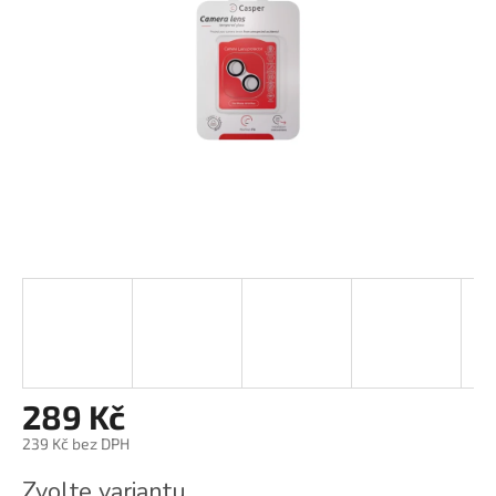
289 Kč
239 Kč bez DPH
Měrná
Zvolte variantu
cena: