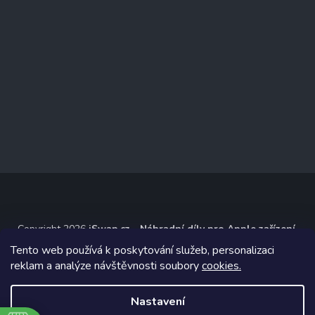
Copyright 2026
iSwap.cz - Náhradní díly pro Apple zařízení
.
Všechna práva vyhrazena.
Tento web používá k poskytování služeb, personalizaci
reklam a analýze návštěvnosti soubory
cookies.
Grafický návrh vytvořil a na Shoptet implementoval
Tomáš Hlad
&
Shoptetak.cz
.
Nastavení