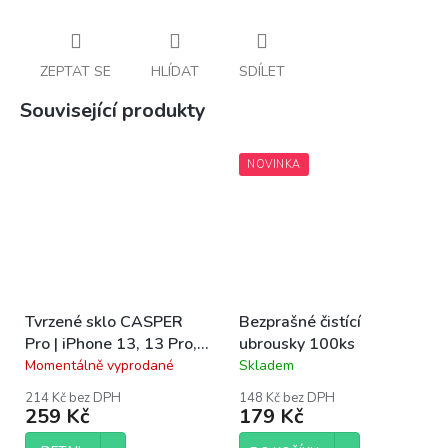
ZEPTAT SE
HLÍDAT
SDÍLET
Související produkty
NOVINKA
Tvrzené sklo CASPER
Bezprašné čistící
Pro | iPhone 13, 13 Pro,
ubrousky 100ks
14, 16e, 17e
Momentálně vyprodané
Skladem
Průměrné
Průměrné
hodnocení
hodnocení
214 Kč bez DPH
148 Kč bez DPH
produktu
produktu
259 Kč
179 Kč
je
je
5,0
4,5