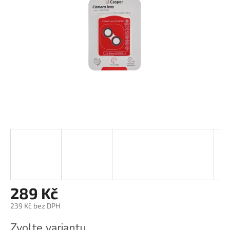
289 Kč
239 Kč bez DPH
Měrná
Zvolte variantu
cena: