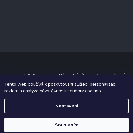
Copyright 2026
iSwap.cz - Náhradní díly pro Apple zařízení
.
Všechna práva vyhrazena.
Tento web používá k poskytování služeb, personalizaci
reklam a analýze návštěvnosti soubory
cookies.
Grafický návrh vytvořil a na Shoptet implementoval
Tomáš Hlad
&
Shoptetak.cz
.
Nastavení
Vytvořil Shoptet
Souhlasím