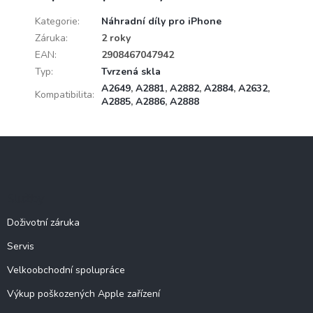
Kategorie
:
Náhradní díly pro iPhone
Záruka
:
2 roky
EAN
:
2908467047942
Typ
:
Tvrzená skla
A2649
,
A2881
,
A2882
,
A2884
,
A2632
,
Kompatibilita
:
A2885
,
A2886
,
A2888
Z
á
p
a
Služby
t
í
Doživotní záruka
Servis
Velkoobchodní spolupráce
Výkup poškozených Apple zařízení