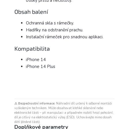
otisky prstů a nečistoty.
Obsah balení
Ochranná skla s rámečky.
Hadříky na odstranění prachu.
Instalační rámeček pro snadnou aplikaci.
Kompatibilita
iPhone 14
iPhone 14 Plus
⚠ Bezpečnostní informace:
Náhradní díl určený k odborné montáži
vyškoleným technikem. Může obsahovat křehké skleněné nebo
elektronické části – při manipulaci a případném rozbití hrozí pořezání;
díl je citlivý na elektrostatický výboj (ESD). Uchovávejte mimo dosah
dětí (drobné části).
Doplňkové parametry