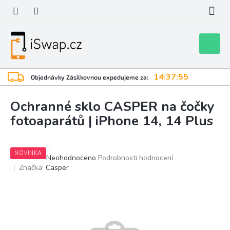
Přejít
na
obsah
Nákupní
košík
14:37:54
Objednávky Zásilkovnou expedujeme za:
Ochranné sklo CASPER na čočky
fotoaparátů | iPhone 14, 14 Plus
NOVINKA
Průměrné
Neohodnoceno
Podrobnosti hodnocení
hodnocení
Značka:
Casper
produktu
je
0,0
z
5
hvězdiček.