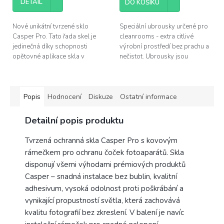
DETAIL
DO KOŠÍKU
z
z
5
5
hvězdiček.
hvězdiček.
Nové unikátní tvrzené sklo
Speciální ubrousky určené pro
Casper Pro. Tato řada skel je
cleanrooms - extra citlivé
jedinečná díky schopnosti
výrobní prostředí bez prachu a
opětovné aplikace skla v
nečistot. Ubrousky jsou
případě špatného
vyrobeny z velmi jemného
nainstalování. Pokud se po
vlákna a nezanechávají za
instalaci objeví pod...
sebou stopy....
Popis
Hodnocení
Diskuze
Ostatní informace
Detailní popis produktu
Tvrzená ochranná skla Casper Pro s kovovým
rámečkem pro ochranu čoček fotoaparátů. Skla
disponují všemi výhodami prémiových produktů
Casper – snadná instalace bez bublin, kvalitní
adhesivum, vysoká odolnost proti poškrábání a
vynikající propustností světla, která zachovává
kvalitu fotografií bez zkreslení. V balení je navíc