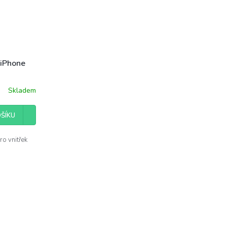
 iPhone
Skladem
ŠÍKU
o vnitřek