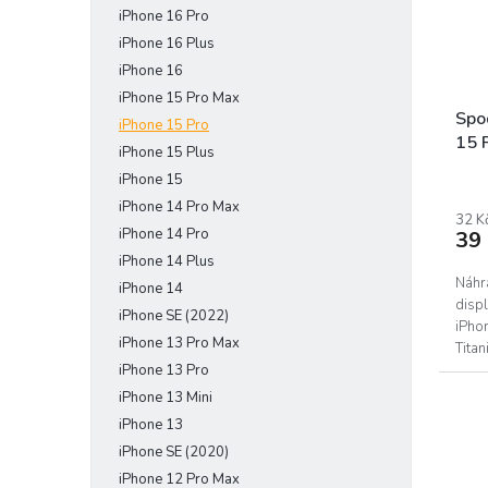
iPhone 16 Pro
e
r
u
l
o
iPhone 16 Plus
k
d
t
iPhone 16
u
ů
iPhone 15 Pro Max
k
Spod
iPhone 15 Pro
t
15 
iPhone 15 Plus
ů
iPhone 15
iPhone 14 Pro Max
32 K
iPhone 14 Pro
39
iPhone 14 Plus
Náhr
iPhone 14
displ
iPhone SE (2022)
iPho
iPhone 13 Pro Max
Tita
iPhone 13 Pro
iPhone 13 Mini
iPhone 13
iPhone SE (2020)
iPhone 12 Pro Max