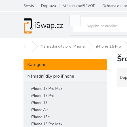
Přejít
Servis
Doprava
Vrácení zboží / VOP
Ochrana osobn
na
obsah
Domů
Náhradní díly pro iPhone
iPhone 15 Pro
Šr
P
Přeskočit
o
Kategorie
kategorie
s
Ř
t
Náhradní díly pro iPhone
a
Dop
r
z
a
e
iPhone 17 Pro Max
n
V
n
iPhone 17 Pro
n
ý
í
iPhone 17
í
p
p
iPhone Air
p
i
r
iPhone 16e
a
s
o
iPhone 16 Pro Max
n
p
d