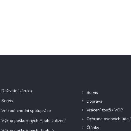
Služby
Informace pro vás
Doživotní záruka
Servis
Servis
Doprava
Vrácení zboží / VOP
Velkoobchodní spolupráce
Ochrana osobních údaj
Výkup poškozených Apple zařízení
Články
Výkup poškozených displejů