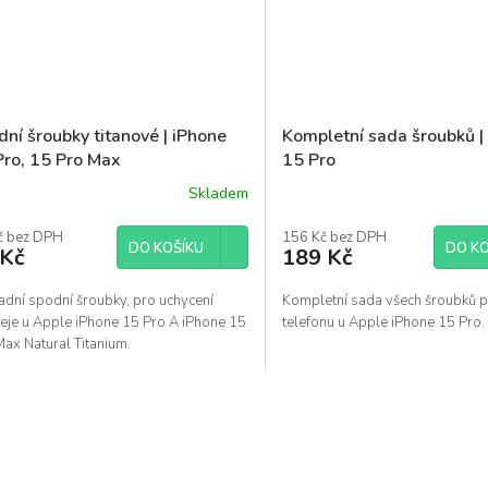
ní šroubky titanové | iPhone
Kompletní sada šroubků |
Pro, 15 Pro Max
15 Pro
Skladem
č bez DPH
156 Kč bez DPH
DO KOŠÍKU
DO KO
 Kč
189 Kč
adní spodní šroubky, pro uchycení
Kompletní sada všech šroubků pr
leje u Apple iPhone 15 Pro A iPhone 15
telefonu u Apple iPhone 15 Pro.
Max Natural Titanium.
O
v
l
á
d