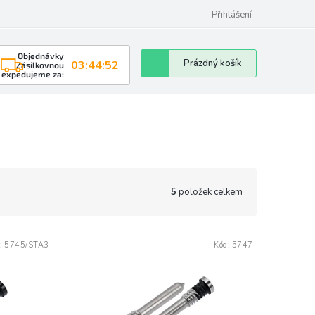
Přihlášení
Objednávky
Nákupní
Prázdný košík
03:44:51
Zásilkovnou
expedujeme za:
košík
5
položek celkem
:
5745/STA3
Kód:
5747