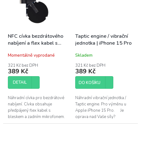
NFC cívka bezdrátového
Taptic engine / vibrační
nabíjení a flex kabel s
jednotka | iPhone 15 Pro
bleskem | iPhone 15 Pro
Momentálně vyprodané
Skladem
321 Kč bez DPH
321 Kč bez DPH
389 Kč
389 Kč
DETAIL
DO KOŠÍKU
Náhradní cívka pro bezdrátové
Náhradní vibrační jednotka /
nabíjení. Cívka obsahuje
Taptic engine. Pro výměnu u
předpájený flex kabel s
Apple iPhone 15 Pro. Je
bleskem a zadním mikrofonem.
oprava nad Vaše síly?
Díl obsahuje magnety pro
Pomůžeme!Navštivte náš servis
připojení MagSafe nabíječky.
v Praze.
Tento díl je...