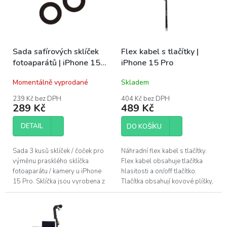
s
u
p
k
r
t
o
ů
Sada safírových sklíček
Flex kabel s tlačítky |
d
fotoaparátů | iPhone 15
iPhone 15 Pro
u
Pro
k
Momentálně vyprodané
Skladem
t
ů
239 Kč bez DPH
404 Kč bez DPH
289 Kč
489 Kč
DETAIL
DO KOŠÍKU
Sada 3 kusů sklíček / čoček pro
Náhradní flex kabel s tlačítky.
výměnu prasklého sklíčka
Flex kabel obsahuje tlačítka
fotoaparátu / kamery u iPhone
hlasitosti a on/off tlačítko.
15 Pro. Sklíčka jsou vyrobena z
Tlačítka obsahují kovové plíšky,
safíru, stejně jako originální
není tak nutné je přendavat z
díl....
původního dílu. Tento...