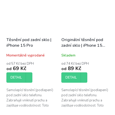
Pro...
výměnu...
Těsnění pod zadní sklo |
Originální těsnění pod
iPhone 15 Pro
zadní sklo | iPhone 15
Pro
Momentálně vyprodané
Skladem
od 57 Kč bez DPH
od 74 Kč bez DPH
69 Kč
89 Kč
od
od
DETAIL
DETAIL
Samolepící těsnění (podlepení)
Samolepící těsnění (podlepení)
pod zadní sklo telefonu.
pod zadní sklo telefonu.
Zabraňujě vniknutí prachu a
Zabraňujě vniknutí prachu a
zajišťuje voděodolnost. Toto
zajišťuje voděodolnost. Toto
adhesivum je vhodné vyměnit
adhesivum je vhodné vyměnit