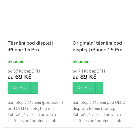
Těsnění pod displej |
Originální těsnění pod
iPhone 15 Pro
displej | iPhone 15 Pro
Skladem
Skladem
od 57 Kč bez DPH
od 74 Kč bez DPH
69 Kč
89 Kč
od
od
DETAIL
DETAIL
Samolepící těsnění (podlepení)
Samolepící těsnění pod OLED
pod OLED displej telefonu.
displej telefonu (podlep).
Zabraňujě vniknutí prachu a
Zabraňujě vniknutí prachu a
zajišťuje voděodolnost. Toto
zajišťuje voděodolnost. Toto
adhesivum je vhodné vyměnit
adhesivum je vhodné vyměnit
po každé opravě telefonu.
po každé opravě telefonu. Pro