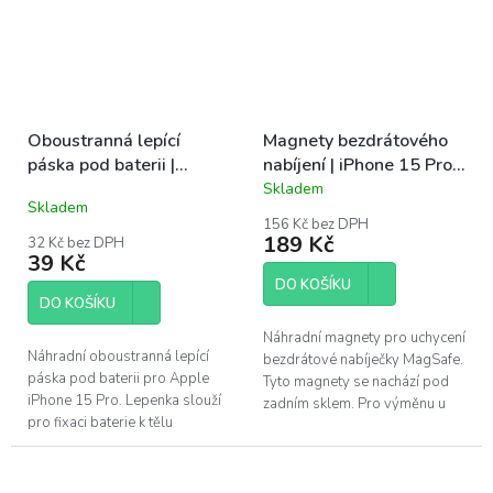
Oboustranná lepící
Magnety bezdrátového
páska pod baterii |
nabíjení | iPhone 15 Pro,
iPhone 15 Pro
15 Pro Max
Skladem
Průměrné
Skladem
hodnocení
156 Kč bez DPH
produktu
189 Kč
32 Kč bez DPH
je
39 Kč
5,0
DO KOŠÍKU
z
DO KOŠÍKU
5
hvězdiček.
Náhradní magnety pro uchycení
Náhradní oboustranná lepící
bezdrátové nabíječky MagSafe.
páska pod baterii pro Apple
Tyto magnety se nachází pod
iPhone 15 Pro. Lepenka slouží
zadním sklem. Pro výměnu u
pro fixaci baterie k tělu
Apple iPhone 15 Pro a iPhone
telefonu.
15 Pro Max.