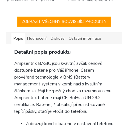
zůstanou pod baterií.
Max a Apple Watch (Tri-wing /
Tri-point). Protáčející konec
rukojeti...
ZOBRAZIT VŠECHNY SOUVISEJÍCÍ PRODUKTY
Popis
Hodnocení
Diskuze
Ostatní informace
Detailní popis produktu
Ampsentrix BASIC jsou kvalitní, avšak cenově
dostupné baterie pro Váš iPhone. Časem
prověřené technologie v
BMS (Battery
management system)
v kombinaci s kvalitním
článkem zajišťují bezpečný chod za rozumnou cenu.
Ampsentrix baterie mají CE, RoHs a UN 38.3
certifikace. Baterie již obsahují předinstalované
lepící pásky, stačí je vložit do telefonu.
Zobrazují kondici baterie v nastavení telefonu