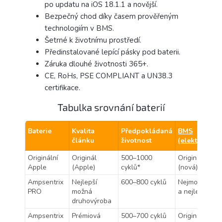
po updatu na iOS 18.1.1 a novější.
Bezpečný chod díky časem prověřeným
technologiím v BMS.
Šetrné k životnímu prostředí.
Předinstalované lepící pásky pod baterii.
Záruka dlouhé životnosti 365+.
CE, RoHs, PSE COMPLIANT a UN38.3
certifikace.
Tabulka srovnání baterií
Baterie
Kvalita
Předpokládaná
BMS
článku
životnost
(elektronika)
Originální
Originál
500–1000
Originální
Apple
(Apple)
cyklů*
(nová)
Ampsentrix
Nejlepší
600–800 cyklů
Nejmodernější
PRO
možná
a nejlepší
druhovýroba
Ampsentrix
Prémiová
500–700 cyklů
Originální