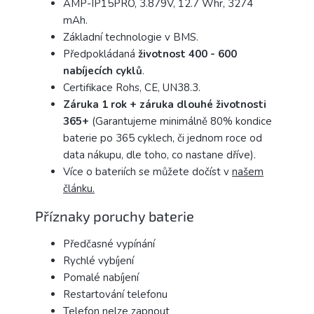
AMP-IP15PRO, 3.879V, 12.7 Whr, 3274
mAh.
Základní technologie v BMS.
Předpokládaná
životnost 400 - 600
nabíjecích
cyklů
.
Certifikace Rohs, CE, UN38.3.
Záruka 1 rok + záruka dlouhé životnosti
365+
(Garantujeme minimálně 80% kondice
baterie po 365 cyklech, či jednom roce od
data nákupu, dle toho, co nastane dříve).
Více o bateriích se můžete dočíst v
našem
článku.
Příznaky poruchy baterie
Předčasné vypínání
Rychlé vybíjení
Pomalé nabíjení
Restartování telefonu
Telefon nelze zapnout