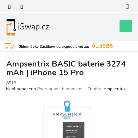
Přejít
na
obsah
Nákupní
košík
01:35:54
Objednávky Zásilkovnou expedujeme za:
Ampsentrix BASIC baterie 3274
mAh | iPhone 15 Pro
8518
Průměrné
Neohodnoceno
Podrobnosti hodnocení
Značka:
Ampsentrix
hodnocení
produktu
je
0,0
z
5
hvězdiček.