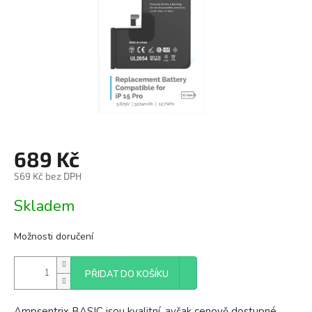
689 Kč
569 Kč bez DPH
Měrná
Skladem
cena:
Možnosti doručení
PŘIDAT DO KOŠÍKU
Ampsentrix BASIC jsou kvalitní, avšak cenově dostupné