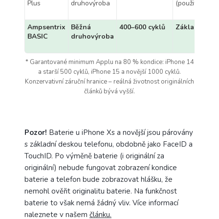
Plus
druhovýroba
(použitá)
Ampsentrix
Běžná
400–600 cyklů
Základní
BASIC
druhovýroba
* Garantované minimum Applu na 80 % kondice: iPhone 14
a starší 500 cyklů, iPhone 15 a novější 1000 cyklů.
Konzervativní záruční hranice – reálná životnost originálních
článků bývá vyšší.
Pozor!
Baterie u iPhone Xs a novější jsou párovány
s základní deskou telefonu, obdobně jako FaceID a
TouchID. Po výměně baterie (i originální za
originální) nebude fungovat zobrazení kondice
baterie a telefon bude zobrazovat hlášku, že
nemohl ověřit originalitu baterie. Na funkčnost
baterie to však nemá žádný vliv. Více informací
naleznete v našem
článku.