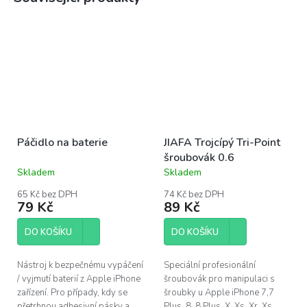
Páčidlo na baterie
JIAFA Trojcípý Tri-Point
šroubovák 0.6
Skladem
Skladem
Průměrné
Průměrné
hodnocení
hodnocení
65 Kč bez DPH
74 Kč bez DPH
produktu
produktu
79 Kč
89 Kč
je
je
4,4
4,1
DO KOŠÍKU
DO KOŠÍKU
z
z
5
5
hvězdiček.
hvězdiček.
Nástroj k bezpečnému vypáčení
Speciální profesionální
/ vyjmutí baterií z Apple iPhone
šroubovák pro manipulaci s
zařízení. Pro případy, kdy se
šroubky u Apple iPhone 7,7
přetrhnou adhesivní pásky a
Plus, 8, 8 Plus, X, Xs, Xr, Xs