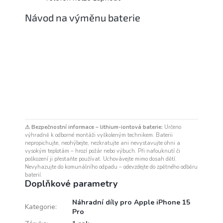
Návod na výměnu baterie
⚠ Bezpečnostní informace – lithium-iontová baterie:
Určeno
výhradně k odborné montáži vyškoleným technikem. Baterii
nepropichujte, neohýbejte, nezkratujte ani nevystavujte ohni a
vysokým teplotám – hrozí požár nebo výbuch. Při nafouknutí či
poškození ji přestaňte používat. Uchovávejte mimo dosah dětí.
Nevyhazujte do komunálního odpadu – odevzdejte do zpětného odběru
baterií.
Doplňkové parametry
Náhradní díly pro Apple iPhone 15
Kategorie
:
Pro