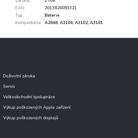
Záruka
:
1 rok
EAN
:
2013826093321
Typ
:
Baterie
Kompatibilita
:
A2848
,
A3104
,
A3102
,
A3101
Z
á
p
a
Služby
t
í
Doživotní záruka
Servis
Velkoobchodní spolupráce
Výkup poškozených Apple zařízení
Výkup poškozených displejů