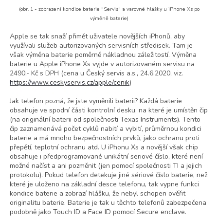
(obr. 1 - zobrazení kondice baterie "Servis" a varovné hlášky u iPhone Xs po
výměně baterie)
Apple se tak snaží přimět uživatele novějších iPhonů, aby
využívali služeb autorizovaných servisních středisek. Tam je
však výměna baterie poměrně nákladnou záležitostí. Výměna
baterie u Apple iPhone Xs vyjde v autorizovaném servisu na
2490,- Kč s DPH (cena u Český servis a.s., 24.6.2020, viz.
https://www.ceskyservis.cz/apple/cenik
)
Jak telefon pozná, že jste vyměnili baterii? Každá baterie
obsahuje ve spodní části kontrolní desku, na které je umístěn čip
(na originální baterii od společnosti Texas Instruments). Tento
čip zaznamenává počet cyklů nabití a vybití, průměrnou kondici
baterie a má mnoho bezpečnostních prvků, jako ochranu proti
přepětí, teplotní ochranu atd. U iPhonu Xs a novější však chip
obsahuje i předprogramované unikátní seriové číslo, které není
možné načíst a ani pozměnit (jen pomocí společnosti TI a jejich
protokolu). Pokud telefon detekuje jiné sériové číslo baterie, než
které je uloženo na základní desce telefonu, tak vypne funkci
kondice baterie a zobrazí hlášku, že nebyl schopen ověřit
originalitu baterie. Baterie je tak u těchto telefonů zabezpečena
podobně jako Touch ID a Face ID pomocí Secure enclave.