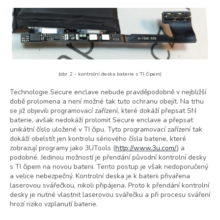
(obr. 2 - kontrolní deska baterie s TI čipem)
Technologie Secure enclave nebude pravděpodobně v nejbližší
době prolomena a není možné tak tuto ochranu obejít. Na trhu
se již objevili programovací zařízení, které dokáží přepsat SN
baterie, avšak nedokáží prolomit Secure enclave a přepsat
unikátní číslo uložené v TI čipu. Tyto programovací zařízení tak
dokáží obelstít jen kontrolu sériového čísla baterie, které
zobrazují programy jako 3UTools (
http://www.3u.com/
) a
podobné. Jedinou možností je přendání původní kontrolní desky
s TI čipem na novou baterii. Tento postup je však nedoporučený
a velice nebezpečný. Kontrolní deska je k baterii přivařena
laserovou svářečkou, nikoli připájena. Proto k přendání kontrolní
desky je nutné vlastnit laserovou svářečku a při procesu sváření
hrozí riziko vzplanutí baterie.