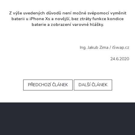
Z výše uvedených důvodů není možné svépomocí vyměnit
baterii u iPhone Xs a novější, bez ztráty funkce kondice
baterie a zobrazení varovné hlášky.
Ing. Jakub Zima / iSwap.cz
24.6.2020
PŘEDCHOZÍ ČLÁNEK
DALŠÍ ČLÁNEK
Z
á
p
a
Služby
t