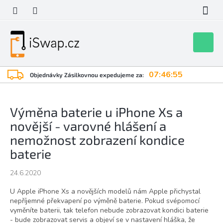
Přejít
na
obsah
Nákupní
košík
07:46:55
Objednávky Zásilkovnou expedujeme za:
Výměna baterie u iPhone Xs a
novější - varovné hlášení a
nemožnost zobrazení kondice
baterie
24.6.2020
U Apple iPhone Xs a novějších modelů nám Apple přichystal
nepříjemné překvapení po výměně baterie. Pokud svépomocí
vyměníte baterii, tak telefon nebude zobrazovat kondici baterie
- bude zobrazovat servis a objeví se v nastavení hláška, že