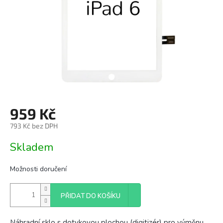
959 Kč
793 Kč bez DPH
Měrná
Skladem
cena:
Možnosti doručení
PŘIDAT DO KOŠÍKU
Náhradní sklo s dotykovou plochou (digitizér) pro výměnu