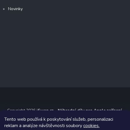
» Novinky
Copyright 2026
iSwap.cz - Náhradní díly pro Apple zařízení
.
Všechna práva vyhrazena.
Tento web používá k poskytování služeb, personalizaci
reklam a analýze návštěvnosti soubory
cookies.
Grafický návrh vytvořil a na Shoptet implementoval
Tomáš Hlad
&