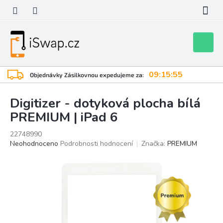
Přejít
na
obsah
Nákupní
košík
09:15:54
Objednávky Zásilkovnou expedujeme za:
Digitizer - dotyková plocha bílá
PREMIUM | iPad 6
22748990
Průměrné
Neohodnoceno
Podrobnosti hodnocení
Značka:
PREMIUM
hodnocení
produktu
je
0,0
z
5
hvězdiček.