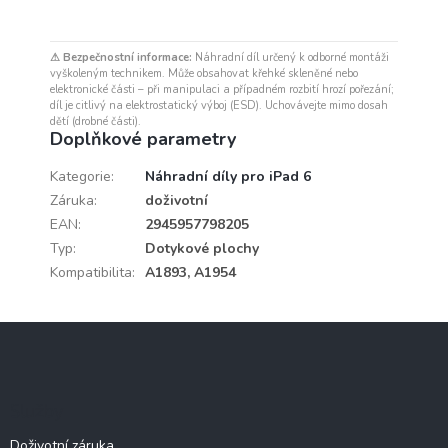
⚠ Bezpečnostní informace:
Náhradní díl určený k odborné montáži
vyškoleným technikem. Může obsahovat křehké skleněné nebo
elektronické části – při manipulaci a případném rozbití hrozí pořezání;
díl je citlivý na elektrostatický výboj (ESD). Uchovávejte mimo dosah
dětí (drobné části).
Doplňkové parametry
Kategorie
:
Náhradní díly pro iPad 6
Záruka
:
doživotní
EAN
:
2945957798205
Typ
:
Dotykové plochy
Kompatibilita
:
A1893, A1954
Z
á
p
a
Služby
t
í
Doživotní záruka