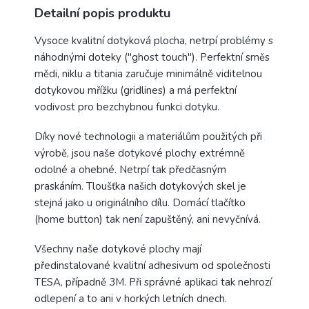
Detailní popis produktu
Vysoce kvalitní dotyková plocha, netrpí problémy s
náhodnými doteky ("ghost touch"). Perfektní směs
mědi, niklu a titania zaručuje minimálně viditelnou
dotykovou mřížku (gridlines) a má perfektní
vodivost pro bezchybnou funkci dotyku.
Díky nové technologii a materiálům použitých při
výrobě, jsou naše dotykové plochy extrémně
odolné a ohebné. Netrpí tak předčasným
praskáním. Tloušťka našich dotykových skel je
stejná jako u originálního dílu. Domácí tlačítko
(home button) tak není zapuštěný, ani nevyčnívá.
Všechny naše dotykové plochy mají
předinstalované kvalitní adhesivum od společnosti
TESA, případně 3M. Při správné aplikaci tak nehrozí
odlepení a to ani v horkých letních dnech.