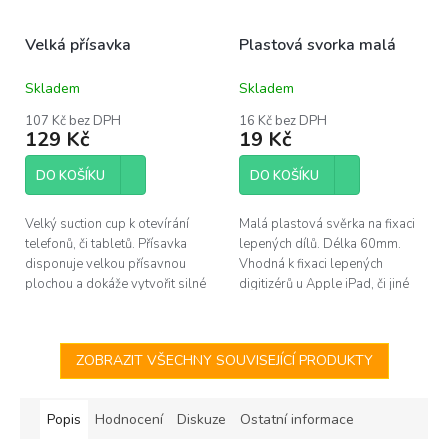
Velká přísavka
Plastová svorka malá
Skladem
Skladem
Průměrné
Průměrné
hodnocení
hodnocení
107 Kč bez DPH
16 Kč bez DPH
produktu
produktu
129 Kč
19 Kč
je
je
5,0
5,0
DO KOŠÍKU
DO KOŠÍKU
z
z
5
5
hvězdiček.
hvězdiček.
Velký suction cup k otevírání
Malá plastová svěrka na fixaci
telefonů, či tabletů. Přísavka
lepených dílů. Délka 60mm.
disponuje velkou přísavnou
Vhodná k fixaci lepených
plochou a dokáže vytvořit silné
digitizérů u Apple iPad, či jiné
spojení na hladkém povrchu.
elektroniky.
ZOBRAZIT VŠECHNY SOUVISEJÍCÍ PRODUKTY
Popis
Hodnocení
Diskuze
Ostatní informace