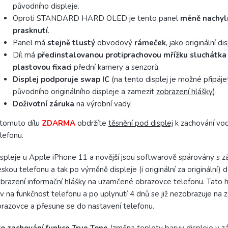
původního displeje.
Oproti STANDARD HARD OLED je tento panel
méně nachyl
prasknutí
.
Panel má
stejně tlustý
obvodový
rámeček
, jako originální dis
Díl má
předinstalovanou protiprachovou mřížku sluchátka
plastovou fixaci
přední kamery a senzorů.
Displej podporuje
swap
IC
(na tento displej je možné připájet
původního originálního displeje a zamezit
zobrazení hlášky
).
Doživotní záruka
na výrobní vady.
tomuto dílu
ZDARMA
obdržíte
těsnění pod displej
k zachování vo
lefonu.
spleje u Apple iPhone 11 a novější jsou softwarově spárovány s z
skou telefonu a tak po výměně displeje (i originální za originální) 
brazení informační hlášky
na uzamčené obrazovce telefonu. Tato 
iv na funkčnost telefonu a po uplynutí 4 dnů se již nezobrazuje na
razovce a přesune se do nastavení telefonu.