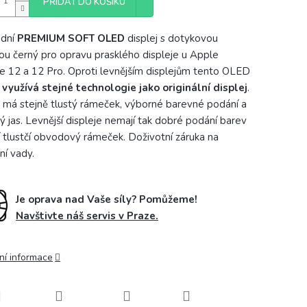
PŘIDAT DO KOŠÍKU
adní
PREMIUM
SOFT OLED
displej s dotykovou
ou černý pro opravu prasklého displeje u Apple
e 12 a 12 Pro. Oproti levnějším displejům tento
OLED
využívá stejné technologie jako originální displej
.
 má stejně tlustý rámeček, výborné barevné podání a
ý jas. Levnější displeje nemají tak dobré podání barev
í tlustčí obvodový rámeček. Doživotní záruka na
ní vady.
Je oprava nad Vaše síly? Pomůžeme!
Navštivte náš servis v Praze.
ní informace