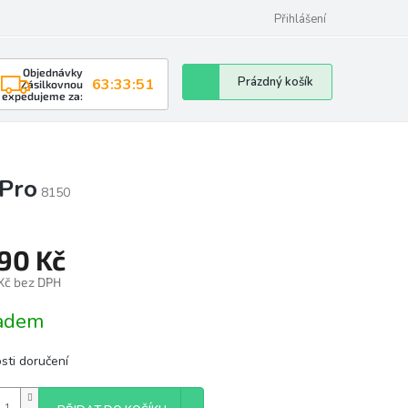
Přihlášení
Objednávky
Nákupní
Prázdný košík
63:33:50
Zásilkovnou
expedujeme za:
košík
 Pro
8150
790 Kč
 Kč bez DPH
á
adem
sti doručení