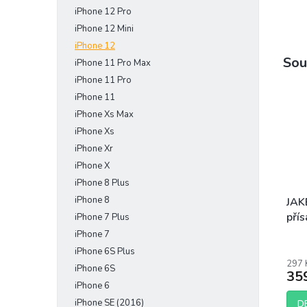
iPhone 12 Pro
iPhone 12 Mini
iPhone 12
Sou
iPhone 11 Pro Max
iPhone 11 Pro
iPhone 11
iPhone Xs Max
iPhone Xs
iPhone Xr
iPhone X
iPhone 8 Plus
iPhone 8
JAK
přís
iPhone 7 Plus
iPhone 7
Prům
iPhone 6S Plus
hodn
297 
prod
iPhone 6S
35
je
iPhone 6
5,0
iPhone SE (2016)
D
z