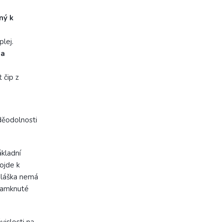
ný k
plej.
 a
 čip z
děodolnosti
ákladní
dojde k
hláška nemá
 zamknuté