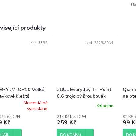
TI
visející produkty
Kód:
3855
Kód:
2525/SPA4
EMY JM-OP10 Velké
2UUL Everyday Tri-Point
Qianl
avkové kleště
0.6 trojcípý šroubovák
na ot
Momentálně
Skladem
ěrné
Průměrné
Průmě
vyprodané
ocení
hodnocení
hodnoc
Kč bez DPH
214 Kč bez DPH
82 Kč 
uktu
produktu
produk
9 Kč
259 Kč
99 K
je
je
5,0
5,0
ETAIL
z
DO KOŠÍKU
z
DO K