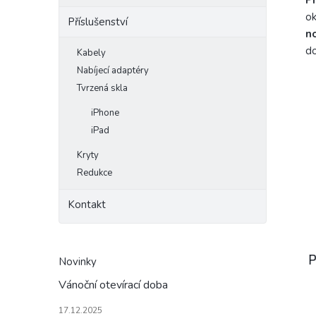
P
ok
Příslušenství
n
do
Kabely
Nabíjecí adaptéry
Tvrzená skla
iPhone
iPad
Kryty
Redukce
Kontakt
P
Novinky
Vánoční otevírací doba
17.12.2025