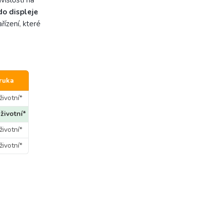
vislosti na
do displeje
ízení, které
ruka
životní*
životní*
životní*
životní*