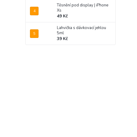
Těsnění pod display | iPhone
Xs
49 Kč
Lahvička s dávkovací jehlou
5ml
39 Kč