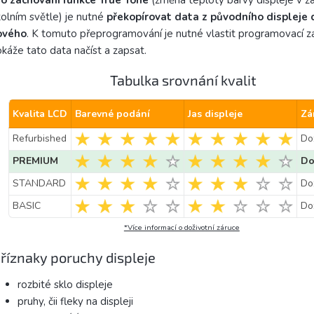
ro zachování funkce True Tone
(změna teploty barvy displeje v zá
olním světle) je nutné
překopírovat data z původního displeje 
ového
. K tomuto přeprogramování je nutné vlastit programovací zař
káže tato data načíst a zapsat.
Tabulka srovnání kvalit
Kvalita LCD
Barevné podání
Jas displeje
Zá
Refurbished
Do
PREMIUM
Do
STANDARD
Do
BASIC
Do
*Více informací o doživotní záruce
říznaky poruchy displeje
rozbité sklo displeje
pruhy, čii fleky na displeji