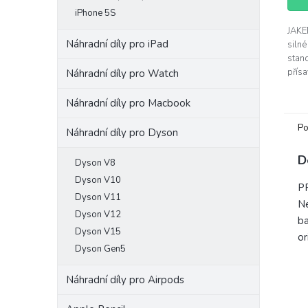
5
iPhone 5S
hvěz
JAKE
Náhradní díly pro iPad
silné
stand
přísa
Náhradní díly pro Watch
přisá
které
Náhradní díly pro Macbook
Po
Náhradní díly pro Dyson
D
Dyson V8
Dyson V10
PR
Dyson V11
N
Dyson V12
ba
Dyson V15
or
Dyson Gen5
Náhradní díly pro Airpods