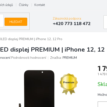
ích údajů
Články
Kontakt
Zákaznická podpora:
HLEDAT
+420 773 118 472
OLED displej PREMIUM | iPhone 12, 12 Pro
ED displej PREMIUM | iPhone 12, 12
ěrné
dnocení
Podrobnosti hodnocení
Značka:
PREMIUM
ocení
1 
uktu
1 479
Měrn
Skl
cena:
iček.
Možno