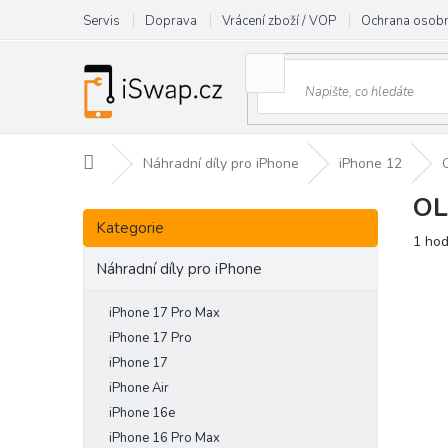
Přejít
Servis
Doprava
Vrácení zboží / VOP
Ochrana osobn
na
obsah
Domů
Náhradní díly pro iPhone
iPhone 12
OL
P
Přeskočit
o
Kategorie
kategorie
Prům
1 ho
s
hodn
t
Náhradní díly pro iPhone
prod
r
je
a
iPhone 17 Pro Max
5,0
n
z
iPhone 17 Pro
5
n
iPhone 17
hvězd
í
iPhone Air
p
iPhone 16e
a
iPhone 16 Pro Max
n