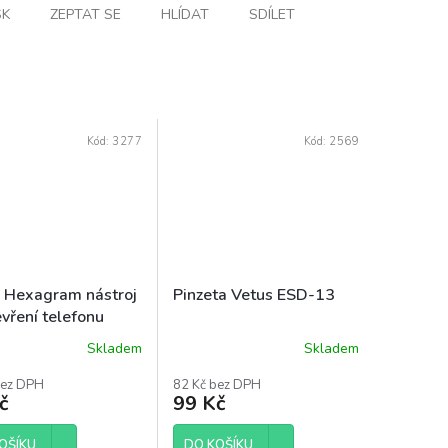
SK
ZEPTAT SE
HLÍDAT
SDÍLET
Kód:
3277
Kód:
2569
i Hexagram nástroj
Pinzeta Vetus ESD-13
evření telefonu
Skladem
Skladem
rné
Průměrné
ení
hodnocení
bez DPH
82 Kč bez DPH
tu
produktu
č
99 Kč
je
4,3
OŠÍKU
z
DO KOŠÍKU