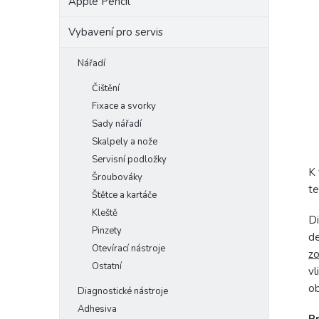
Apple Pencil
Vybavení pro servis
Nářadí
Čištění
Fixace a svorky
Sady nářadí
Skalpely a nože
Servisní podložky
K 
Šroubováky
te
Štětce a kartáče
Kleště
Di
Pinzety
de
Otevírací nástroje
zo
Ostatní
vl
ob
Diagnostické nástroje
Adhesiva