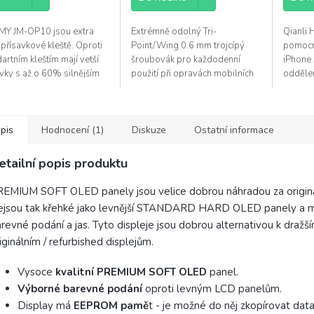
5
5
diček.
hvězdiček.
hvězdi
MY JM-OP10 jsou extra
Extrémně odolný Tri-
Qianli 
 přísavkové kleště. Oproti
Point/Wing 0.6 mm trojcípý
pomocn
artním kleštím mají vetší
šroubovák pro každodenní
iPhone.
vky s až o 60% silnějším
použití při opravách mobilních
oddělen
tím. Vhodně pro zařízení,
telefonů (iPhone 7 a novější).
telefonu
 jsou náročnější k...
Společnost 2UUL patří mezi
činoste
špičku v oboru...
tenký, a
pis
Hodnocení (1)
Diskuze
Ostatní informace
etailní popis produktu
EMIUM SOFT OLED panely jsou velice dobrou náhradou za originál
ejsou tak křehké jako levnější STANDARD HARD OLED panely a m
revné podání a jas. Tyto displeje jsou dobrou alternativou k dražš
iginálním / refurbished displejům.
Vysoce
kvalitní PREMIUM SOFT OLED
panel.
Výborné barevné podání
oproti levným LCD panelům.
Display má
EEPROM pamě
t - je možné do něj zkopírovat data