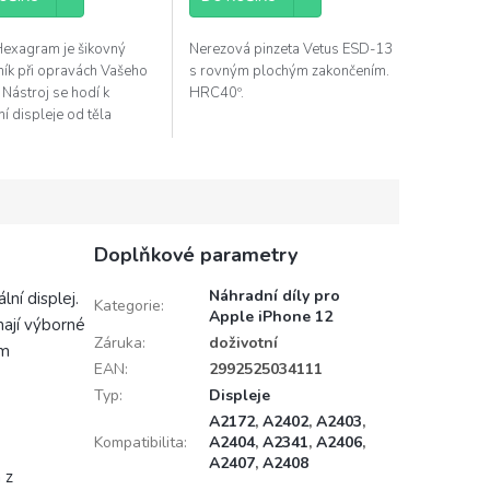
5
ček.
hvězdiček.
Hexagram je šikovný
Nerezová pinzeta Vetus ESD-13
ík při opravách Vašeho
s rovným plochým zakončením.
 Nástroj se hodí k
HRC40º.
í displeje od těla
 a i při dalších
ch, kde je zapotřebí
však...
Doplňkové parametry
Náhradní díly pro
ní displej.
Kategorie
:
Apple iPhone 12
ají výborné
Záruka
:
doživotní
ím
EAN
:
2992525034111
Typ
:
Displeje
A2172
,
A2402
,
A2403
,
Kompatibilita
:
A2404
,
A2341
,
A2406
,
A2407
,
A2408
 z