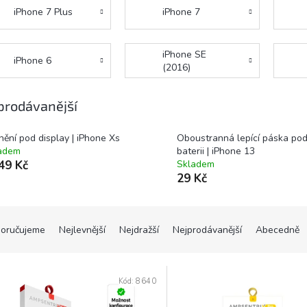
iPhone 7 Plus
iPhone 7
iPhone SE
iPhone 6
(2016)
prodávanější
nění pod display | iPhone Xs
Oboustranná lepící páska po
adem
baterii | iPhone 13
49 Kč
Skladem
29 Kč
oručujeme
Nejlevnější
Nejdražší
Nejprodávanější
Abecedně
Kód:
8640