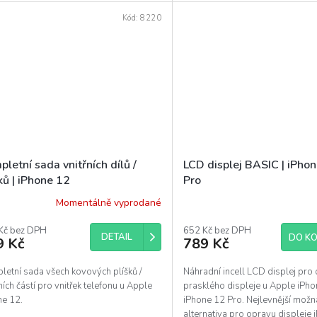
flex kabelu. Flex...
Kód:
8220
letní sada vnitřních dílů /
LCD displej BASIC | iPhon
ků | iPhone 12
Pro
Momentálně vyprodané
ěrné
Průměrné
ocení
hodnocení
uktu
Kč bez DPH
produktu
652 Kč bez DPH
DETAIL
DO KO
9 Kč
789 Kč
je
5,0
z
letní sada všech kovových plíšků /
Náhradní incell LCD displej pro
5
ních částí pro vnitřek telefonu u Apple
prasklého displeje u Apple iPho
diček.
hvězdiček.
ne 12.
iPhone 12 Pro. Nejlevnější možn
alternativa pro opravu displeje 