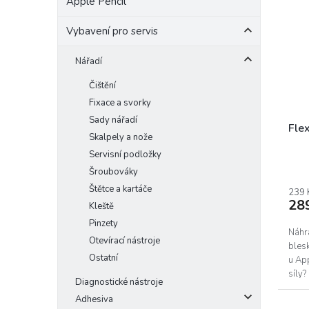
Apple Pencil
Vybavení pro servis
Nářadí
Čištění
Fixace a svorky
Sady nářadí
Flex
Skalpely a nože
Servisní podložky
Prům
Šroubováky
hodn
Štětce a kartáče
prod
239 
28
je
Kleště
5,0
Pinzety
z
Náhra
Otevírací nástroje
5
bles
Ostatní
hvěz
u Ap
síly?
Diagnostické nástroje
Adhesiva