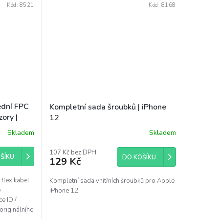
Kód:
8521
Kód:
8168
ední FPC
Kompletní sada šroubků | iPhone
zory |
12
Skladem
Skladem
107 Kč bez DPH
ŠÍKU
DO KOŠÍKU
129 Kč
flex kabel
Kompletní sada vnitřních šroubků pro Apple
e
iPhone 12.
e ID /
 originálního