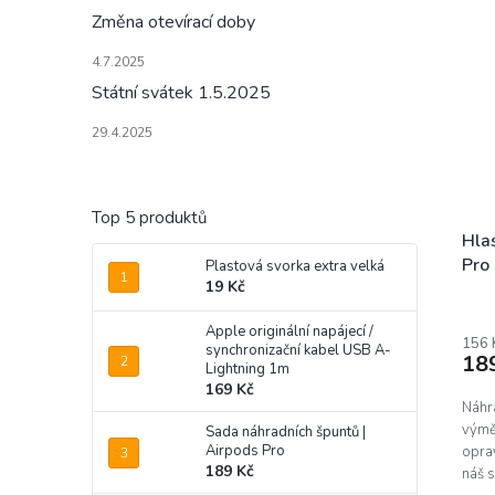
Změna otevírací doby
4.7.2025
Státní svátek 1.5.2025
29.4.2025
Top 5 produktů
Hlas
Pro
Plastová svorka extra velká
19 Kč
Prům
hodn
Apple originální napájecí /
prod
156 
synchronizační kabel USB A-
18
je
Lightning 1m
5,0
169 Kč
z
Náhra
5
výmě
Sada náhradních špuntů |
hvěz
Airpods Pro
opra
189 Kč
náš s