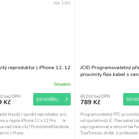
Kód:
3185
itý reproduktor | iPhone 12, 12
JCID Programovatelný př
proximity flex kabel s sen
iPhone 12, 12 Pro
Skladem
ěrné
ocení
uktu
Kč bez DPH
652 Kč bez DPH
DO KOŠÍKU
DO KO
9 Kč
789 Kč
dní hlasitý / spodní reproduktor pro
Programovatelný FPC proximity 
nu u Apple iPhone 12 a 12 Pro. Je
od společnosti JC. Flex kabel lz
diček.
va nad Vaše síly? Pomůžeme!Navštivte
naprogramovat a obnovit tak Fac
ervis v Praze.
TrueTone po ztrátě, či poškození