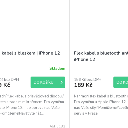
 kabel s bleskem | iPhone 12
Flex kabel s bluetooth an
iPhone 12
Skladem
ěrné
ocení
uktu
Kč bez DPH
156 Kč bez DPH
DO KOŠÍKU
DO KO
9 Kč
189 Kč
dní flex kabel s přisvětlovací diodou /
Náhradní flex kabel s bluetooth
kem a zadním mikrofonem. Pro výměnu
Pro výměnu u Apple iPhone 12
diček.
ple iPhone 12. Je oprava nad Vaše
nad Vaše síly? Pomůžeme!Navšti
 Pomůžeme!Navštivte náš...
servis v Praze.
Kód:
3182