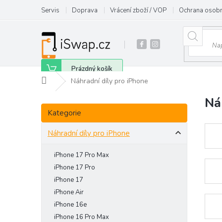
Přejít
Servis
Doprava
Vrácení zboží / VOP
Ochrana osobn
na
obsah
Nákupní
Prázdný košík
Domů
Náhradní díly pro iPhone
košík
Ná
P
Přeskočit
o
Kategorie
kategorie
s
t
Náhradní díly pro iPhone
r
a
iPhone 17 Pro Max
n
iPhone 17 Pro
n
iPhone 17
í
iPhone Air
p
iPhone 16e
a
iPhone 16 Pro Max
n