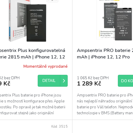
sentrix Plus konfigurovatelná
Ampsentrix PRO baterie
erie 2815 mAh | iPhone 12, 12
mAh | iPhone 12, 12 Pro
Momentálně vyprodané
Průměrné
hodnocení
Kč bez DPH
produktu
1 065 Kč bez DPH
DETAIL
DO KO
9 Kč
1 289 Kč
je
5,0
z
entrix Plus baterie pro iPhone jsou
Ampsentrix PRO baterie pro iPh
5
rie s možností konfigurace přes Apple
nás nejlepší náhradou originální
hvězdiček.
ostiku. Po opravě je tak možné baterii
baterie pro Váš telefon. Nejmode
figurovat stejně jako originální
technologie v BMS (Battery ma
i....
system) v kombinaci...
Kód:
3515