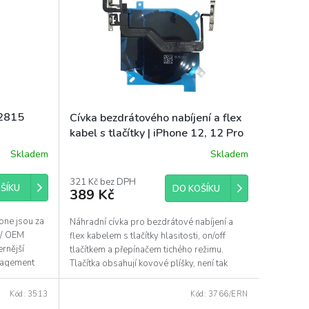
 2815
Cívka bezdrátového nabíjení a flex
kabel s tlačítky | iPhone 12, 12 Pro
Skladem
Skladem
Průměrné
hodnocení
produktu
321 Kč bez DPH
ŠÍKU
DO KOŠÍKU
389 Kč
je
5,0
z
one jsou za
Náhradní cívka pro bezdrátové nabíjení a
5
 / OEM
flex kabelem s tlačítky hlasitosti, on/off
hvězdiček.
rnější
tlačítkem a přepínačem tichého režimu.
nagement
Tlačítka obsahují kovové plíšky, není tak
nutné je...
Kód:
3513
Kód:
3766/ERN