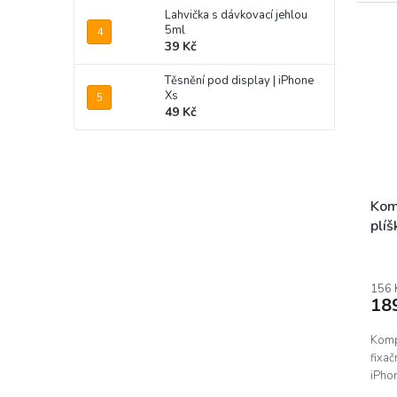
Lahvička s dávkovací jehlou
5ml
39 Kč
Těsnění pod display | iPhone
Xs
49 Kč
Komp
plíš
Prům
hodn
prod
156 
18
je
5,0
z
Komp
5
fixač
hvěz
iPho