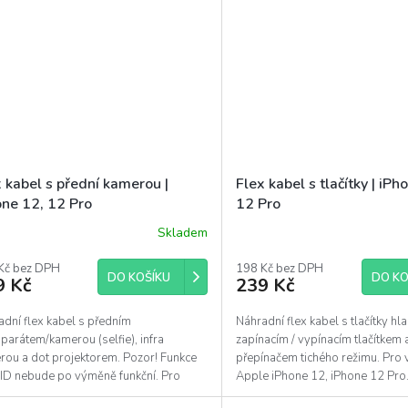
 kabel s přední kamerou |
Flex kabel s tlačítky | iPh
one 12, 12 Pro
12 Pro
Skladem
Kč bez DPH
198 Kč bez DPH
DO KOŠÍKU
DO KO
9 Kč
239 Kč
dní flex kabel s předním
Náhradní flex kabel s tlačítky hla
parátem/kamerou (selfie), infra
zapínacím / vypínacím tlačítkem 
rou a dot projektorem. Pozor! Funkce
přepínačem tichého režimu. Pro
 ID nebude po výměně funkční. Pro
Apple iPhone 12, iPhone 12 Pro. 
nu u Apple iPhone 12 a...