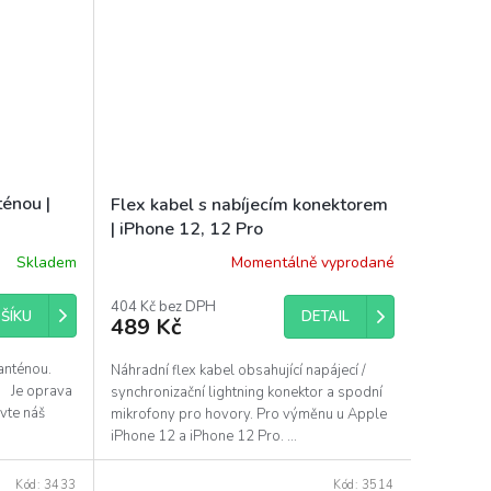
ténou |
Flex kabel s nabíjecím konektorem
| iPhone 12, 12 Pro
Skladem
Momentálně vyprodané
404 Kč bez DPH
DETAIL
ŠÍKU
489 Kč
 anténou.
Náhradní flex kabel obsahující napájecí /
. Je oprava
synchronizační lightning konektor a spodní
vte náš
mikrofony pro hovory. Pro výměnu u Apple
iPhone 12 a iPhone 12 Pro. ...
Kód:
3433
Kód:
3514