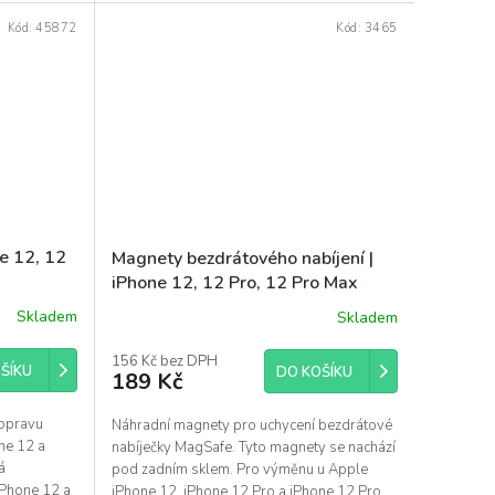
Kód:
45872
Kód:
3465
e 12, 12
Magnety bezdrátového nabíjení |
iPhone 12, 12 Pro, 12 Pro Max
Skladem
Skladem
156 Kč bez DPH
ŠÍKU
DO KOŠÍKU
189 Kč
 opravu
Náhradní magnety pro uchycení bezdrátové
ne 12 a
nabíječky MagSafe. Tyto magnety se nachází
á
pod zadním sklem. Pro výměnu u Apple
iPhone 12 a
iPhone 12, iPhone 12 Pro a iPhone 12 Pro