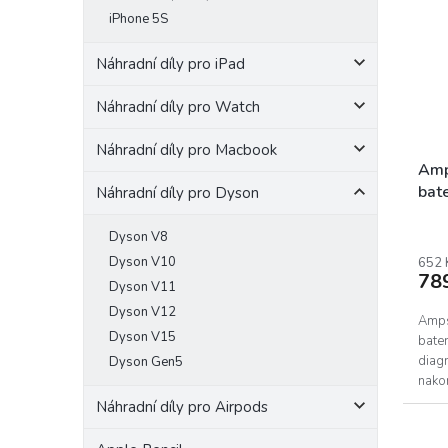
i
r
iPhone 5S
s
o
p
d
Náhradní díly pro iPad
r
u
o
k
Náhradní díly pro Watch
d
t
u
ů
Náhradní díly pro Macbook
k
Amp
t
bat
Náhradní díly pro Dyson
ů
Pro
Dyson V8
Dyson V10
652 
78
Dyson V11
Dyson V12
Amps
Dyson V15
bate
diagn
Dyson Gen5
nakon
bateri
Náhradní díly pro Airpods