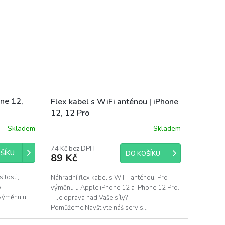
one 12,
Flex kabel s WiFi anténou | iPhone
12, 12 Pro
Skladem
Skladem
74 Kč bez DPH
ŠÍKU
DO KOŠÍKU
89 Kč
sitosti,
Náhradní flex kabel s WiFi anténou. Pro
a
výměnu u Apple iPhone 12 a iPhone 12 Pro.
 výměnu u
Je oprava nad Vaše síly?
...
Pomůžeme!Navštivte náš servis...