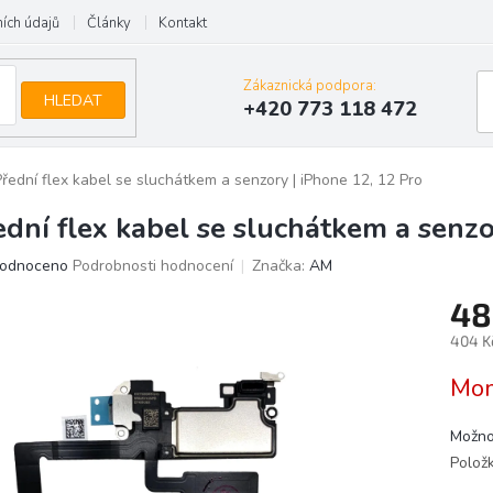
ích údajů
Články
Kontakt
Zákaznická podpora:
HLEDAT
+420 773 118 472
Přední flex kabel se sluchátkem a senzory | iPhone 12, 12 Pro
ední flex kabel se sluchátkem a senzo
ěrné
odnoceno
Podrobnosti hodnocení
Značka:
AM
ocení
48
uktu
404 K
Měrn
Mom
cena:
iček.
Možno
Polož