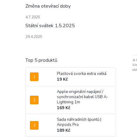
Změna otevírací doby
4.7.2025
Státní svátek 1.5.2025
29.4.2025
Top 5 produktů
⚠ 
kře
ele
Plastová svorka extra velká
19 Kč
Apple originální napájecí /
synchronizační kabel USB A-
Lightning 1m
169 Kč
Sada náhradních špuntů |
Airpods Pro
189 Kč