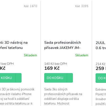
Kód:
1670
Kód:
3195
li 3D nástroj na
Sada profesionálních
2UUL 
ření telefonu
přísavek JAKEMY JM-
0.6 tr
SK04
Skladem
Skladem
Průmě
hodnoc
č bez DPH
140 Kč bez DPH
214 Kč
produk
 Kč
169 Kč
259 
je
5,0
 KOŠÍKU
DO KOŠÍKU
z
DO K
5
hvězdi
li 3D je šikovný pomocník
Sada 3ks silných
Extrémn
opravách Vašeho iPhone.
profesionálních přísavek na
Point/W
oj se hodí k oddělení
oddělení displeje od těla
šroubo
eje od těla telefonu a i k
telefonu. Možnost
použití