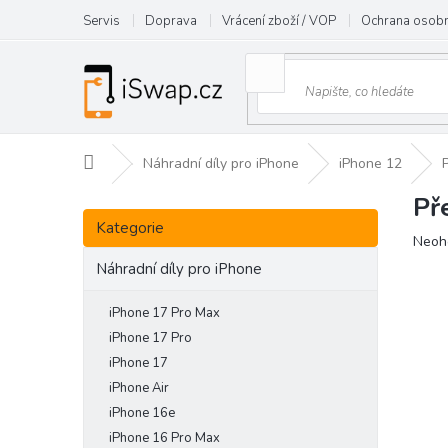
Přejít
Servis
Doprava
Vrácení zboží / VOP
Ochrana osobn
na
obsah
Domů
Náhradní díly pro iPhone
iPhone 12
Př
P
Přeskočit
o
Kategorie
kategorie
Prům
Neoh
s
hodn
t
Náhradní díly pro iPhone
prod
r
je
a
iPhone 17 Pro Max
0,0
n
z
iPhone 17 Pro
5
n
iPhone 17
hvězd
í
iPhone Air
p
iPhone 16e
a
iPhone 16 Pro Max
n