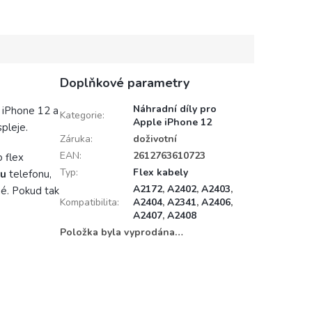
ů (iPhone 7 a novější).
ost 2UUL patří mezi
v oboru...
Doplňkové parametry
Náhradní díly pro
 iPhone 12 a
Kategorie
:
Apple iPhone 12
spleje.
Záruka
:
doživotní
EAN
:
2612763610723
 flex
Typ
:
Flex kabely
ou
telefonu,
A2172
,
A2402
,
A2403
,
né. Pokud tak
Kompatibilita
:
A2404
,
A2341
,
A2406
,
A2407
,
A2408
Položka byla vyprodána…