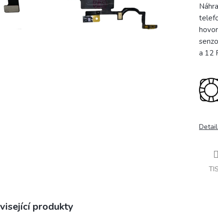
Náhra
telef
hovor
senzo
a 12 
Detail
TI
visející produkty