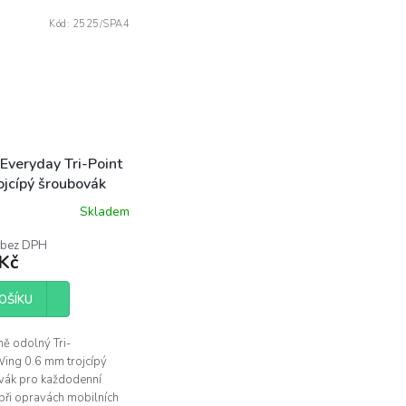
Kód:
2525/SPA4
Everyday Tri-Point
ojcípý šroubovák
Skladem
rné
ení
 bez DPH
tu
Kč
OŠÍKU
ček.
ě odolný Tri-
ing 0.6 mm trojcípý
vák pro každodenní
 při opravách mobilních