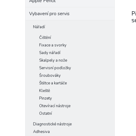
Apple Pencil
P
Vybavení pro servis
s
Nářadí
Čištění
Fixace a svorky
Sady nářadí
Skalpely a nože
Servisní podložky
Šroubováky
Štětce a kartáče
Kleště
Pinzety
Otevírací nástroje
Ostatní
Diagnostické nástroje
Adhesiva