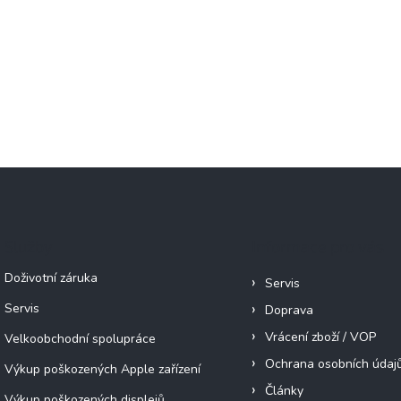
Služby
Informace pro vás
Doživotní záruka
Servis
Servis
Doprava
Vrácení zboží / VOP
Velkoobchodní spolupráce
Ochrana osobních údaj
Výkup poškozených Apple zařízení
Články
Výkup poškozených displejů