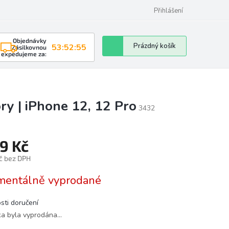
Přihlášení
Objednávky
Nákupní
Prázdný košík
53:52:54
Zásilkovnou
expedujeme za:
košík
ry | iPhone 12, 12 Pro
3432
9 Kč
č bez DPH
á
entálně vyprodané
sti doručení
ka byla vyprodána…