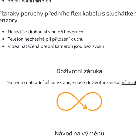
přední horní mikrofon
říznaky poruchy předního flex kabelu s sluchátke
enzory
Neslyšíte druhou stranu při hovorech
Telefon nezhasíná při přiložení k uchu
Videa natáčená přední kamerou jsou bez zvuku
Doživotní záruka
Na tento náhradní díl se vztahuje naše doživotní záruka.
Více in
Návod na výměnu