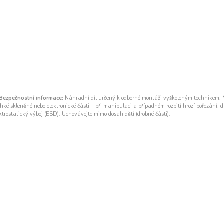
Bezpečnostní informace:
Náhradní díl určený k odborné montáži vyškoleným technikem.
hké skleněné nebo elektronické části – při manipulaci a případném rozbití hrozí pořezání; díl
ktrostatický výboj (ESD). Uchovávejte mimo dosah dětí (drobné části).