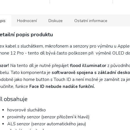
m činostem, jako je čistění
odšroubování kroužku.
telefon
ěsnění apod.
Společn
špičku 
pis
Hodnocení
Diskuze
Ostatní informace
etailní popis produktu
ex kabel s sluchátkem, mikrofonem a senzory pro výměnu u Apple
hone 12 Pro - tento díl bývá často poškozen při výměně OLED di
ozor!
Na tento díl je nutné přepájet
flood illuminator
z původního
belu. Tato komponenta je
softwarově spojena s základní desk
dobně jako home button s Touch ID a není možné je zaměnit za ji
učiníte, funkce
Face ID nebude nadále funkční.
íl obsahuje
hovorové sluchátko
proximity senzor (senzor přiložení k hlavě)
ALS senzor (senzor automatického jasu)