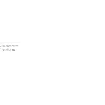
 Může obsahovat
 je citlivý na