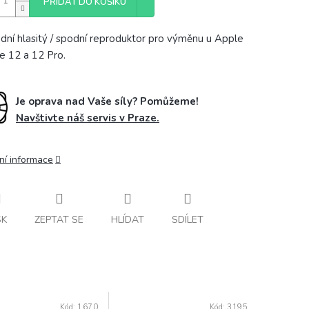
PŘIDAT DO KOŠÍKU
dní hlasitý / spodní reproduktor pro výměnu u Apple
e 12 a 12 Pro.
Je oprava nad Vaše síly? Pomůžeme!
Navštivte náš servis v Praze.
ní informace
SK
ZEPTAT SE
HLÍDAT
SDÍLET
Kód:
1670
Kód:
3195