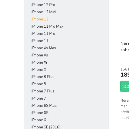
iPhone 12 Pro
iPhone 12 Mini
iPhone 12
iPhone 11 Pro Max
iPhone 11 Pro
iPhone 11
Ner
iPhone Xs Max
zah
iPhone Xs
Prům
iPhone Xr
hodn
156 
iPhone X
prod
18
je
iPhone 8 Plus
5,0
iPhone 8
z
DO
iPhone 7 Plus
5
hvěz
iPhone 7
Nere
iPhone 6S Plus
mani
před
iPhone 6S
ostr
iPhone 6
SR. 
iPhone SE (2016)