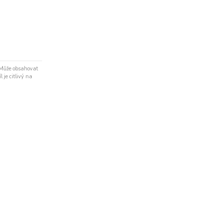
 Může obsahovat
 je citlivý na