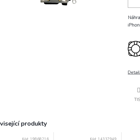
Náhra
iPhon
Detail
TI
visející produkty
Kód:
19868216
Kód:
14337949