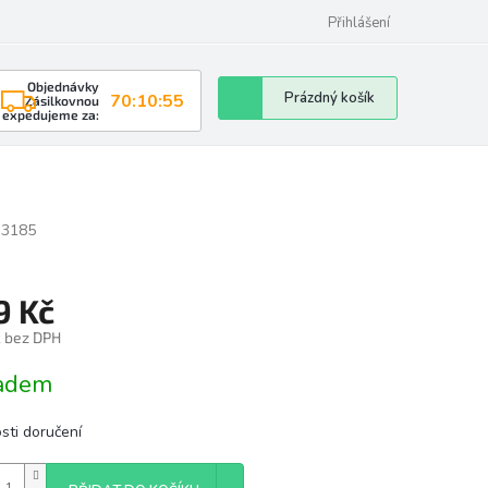
Přihlášení
Objednávky
Nákupní
Prázdný košík
70:10:54
Zásilkovnou
expedujeme za:
košík
3185
9 Kč
č bez DPH
á
adem
sti doručení