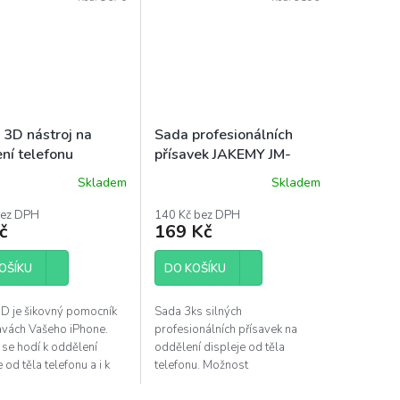
i 3D nástroj na
Sada profesionálních
ení telefonu
přísavek JAKEMY JM-
SK04
Skladem
Skladem
bez DPH
140 Kč bez DPH
č
169 Kč
OŠÍKU
DO KOŠÍKU
3D je šikovný pomocník
Sada 3ks silných
avách Vašeho iPhone.
profesionálních přísavek na
 se hodí k oddělení
oddělení displeje od těla
 od těla telefonu a i k
telefonu. Možnost
činostem, jako je čistění
odšroubování kroužku.