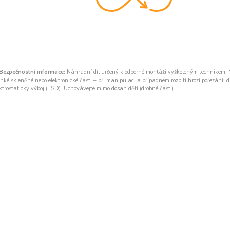
Bezpečnostní informace:
Náhradní díl určený k odborné montáži vyškoleným technikem.
hké skleněné nebo elektronické části – při manipulaci a případném rozbití hrozí pořezání; díl
ktrostatický výboj (ESD). Uchovávejte mimo dosah dětí (drobné části).