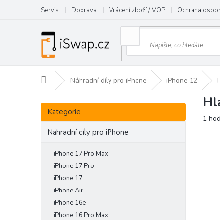
Přejít
Servis
Doprava
Vrácení zboží / VOP
Ochrana osobn
na
obsah
Domů
Náhradní díly pro iPhone
iPhone 12
Hl
P
Přeskočit
o
Kategorie
kategorie
Prům
1 ho
s
hodn
t
Náhradní díly pro iPhone
prod
r
je
a
iPhone 17 Pro Max
5,0
n
z
iPhone 17 Pro
5
n
iPhone 17
hvězd
í
iPhone Air
p
iPhone 16e
a
iPhone 16 Pro Max
n