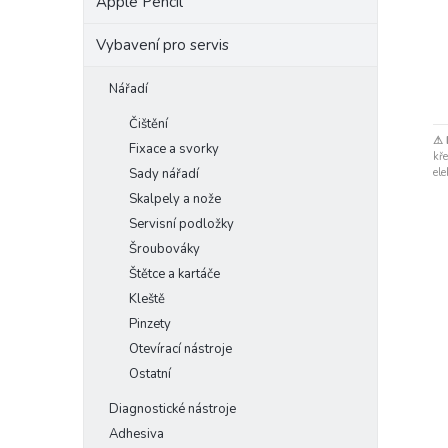
Apple Pencil
Vybavení pro servis
Nářadí
Čištění
⚠ 
Fixace a svorky
kře
ele
Sady nářadí
Skalpely a nože
Servisní podložky
Šroubováky
Štětce a kartáče
Kleště
Pinzety
Otevírací nástroje
Ostatní
Diagnostické nástroje
Adhesiva