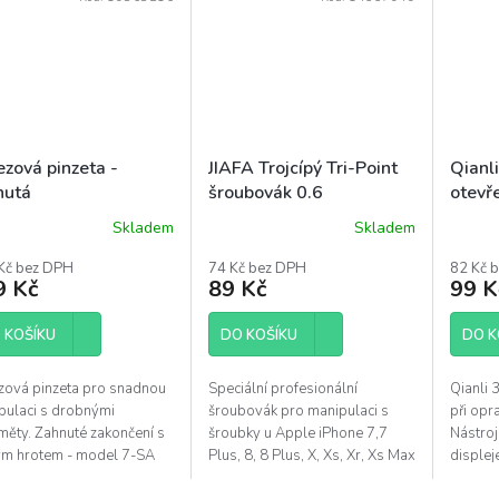
ezová pinzeta -
JIAFA Trojcípý Tri-Point
Qianl
nutá
šroubovák 0.6
otevř
Skladem
Skladem
ěrné
Průměrné
ocení
hodnocení
Kč bez DPH
74 Kč bez DPH
82 Kč 
uktu
produktu
9 Kč
89 Kč
99 K
je
4,1
 KOŠÍKU
z
DO KOŠÍKU
DO K
5
diček.
hvězdiček.
zová pinzeta pro snadnou
Speciální profesionální
Qianli 
pulaci s drobnými
šroubovák pro manipulaci s
při opr
měty. Zahnuté zakončení s
šroubky u Apple iPhone 7,7
Nástroj
ým hrotem - model 7-SA
Plus, 8, 8 Plus, X, Xs, Xr, Xs Max
displeje
Délka 120mm.
a Apple Watch (Tri-wing / Tri-
dalším 