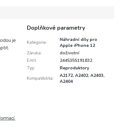
ění apod.
Doplňkové parametry
Náhradní díly pro
vodou je
Kategorie
:
Apple iPhone 12
ptit.
Záruka
:
doživotní
EAN
:
2445355191832
Typ
:
Reproduktory
A2172
,
A2402
,
A2403
,
Kompatibilita
:
A2404
formací.