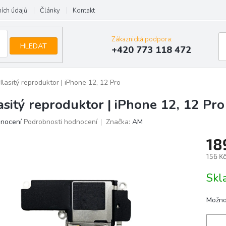
ích údajů
Články
Kontakt
Zákaznická podpora:
HLEDAT
+420 773 118 472
Hlasitý reproduktor | iPhone 12, 12 Pro
asitý reproduktor | iPhone 12, 12 Pro
ěrné
dnocení
Podrobnosti hodnocení
Značka:
AM
ocení
18
uktu
156 K
Měrn
Skl
cena:
iček.
Možno