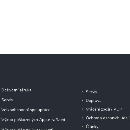
Služby
Informace pro vás
Doživotní záruka
Servis
Servis
Doprava
Vrácení zboží / VOP
Velkoobchodní spolupráce
Ochrana osobních údaj
Výkup poškozených Apple zařízení
Články
Výkup poškozených displejů