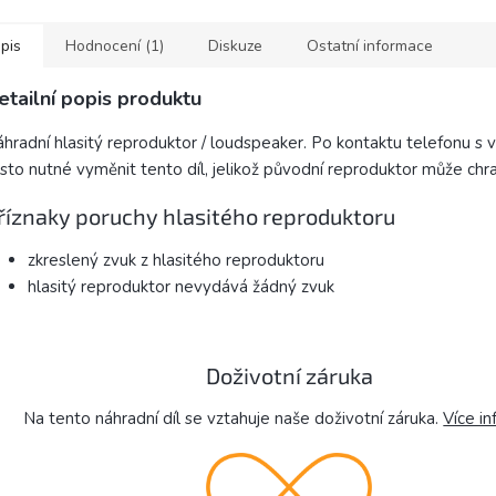
point). Protáčející konec
od těsn
rukojeti...
pis
Hodnocení (1)
Diskuze
Ostatní informace
etailní popis produktu
hradní hlasitý reproduktor / loudspeaker. Po kontaktu telefonu s 
sto nutné vyměnit tento díl, jelikož původní reproduktor může chra
říznaky poruchy hlasitého reproduktoru
zkreslený zvuk z hlasitého reproduktoru
hlasitý reproduktor nevydává žádný zvuk
Doživotní záruka
Na tento náhradní díl se vztahuje naše doživotní záruka.
Více in