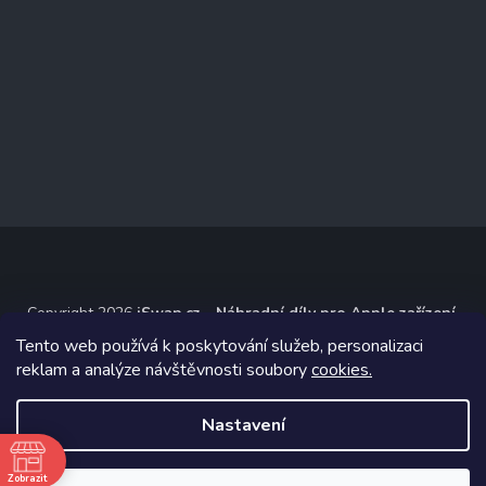
Copyright 2026
iSwap.cz - Náhradní díly pro Apple zařízení
.
Všechna práva vyhrazena.
Tento web používá k poskytování služeb, personalizaci
reklam a analýze návštěvnosti soubory
cookies.
Grafický návrh vytvořil a na Shoptet implementoval
Tomáš Hlad
&
Shoptetak.cz
.
Nastavení
Vytvořil Shoptet
ě
Zobrazit