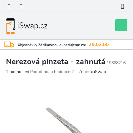
Přejít
na
obsah
Nákupní
košík
29:52:55
Objednávky Zásilkovnou expedujeme za:
Nerezová pinzeta - zahnutá
19868216
Průměrné
1 hodnocení
Podrobnosti hodnocení
Značka:
iSwap
hodnocení
produktu
je
5,0
z
5
hvězdiček.