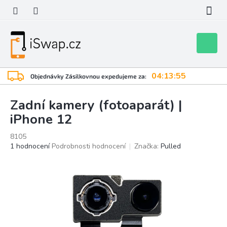
Přejít
na
obsah
Nákupní
košík
04:13:54
Objednávky Zásilkovnou expedujeme za:
Zadní kamery (fotoaparát) |
iPhone 12
8105
Průměrné
1 hodnocení
Podrobnosti hodnocení
Značka:
Pulled
hodnocení
produktu
je
5,0
z
5
hvězdiček.