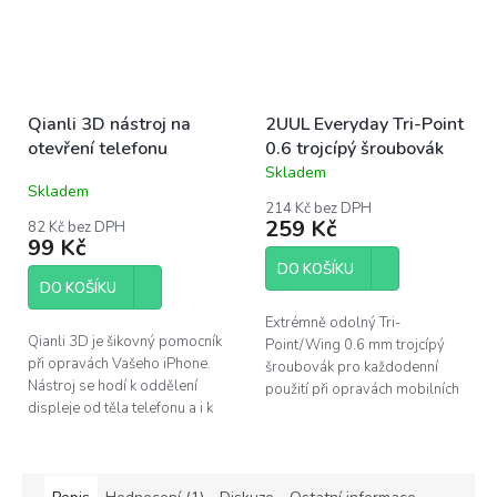
Qianli 3D nástroj na
2UUL Everyday Tri-Point
otevření telefonu
0.6 trojcípý šroubovák
Skladem
Průměrné
Skladem
hodnocení
214 Kč bez DPH
produktu
259 Kč
82 Kč bez DPH
je
99 Kč
5,0
DO KOŠÍKU
z
DO KOŠÍKU
5
hvězdiček.
Extrémně odolný Tri-
Qianli 3D je šikovný pomocník
Point/Wing 0.6 mm trojcípý
při opravách Vašeho iPhone.
šroubovák pro každodenní
Nástroj se hodí k oddělení
použití při opravách mobilních
displeje od těla telefonu a i k
telefonů (iPhone 7 a novější).
dalším činostem, jako je čistění
Společnost 2UUL patří mezi
od těsnění apod.
špičku v oboru...