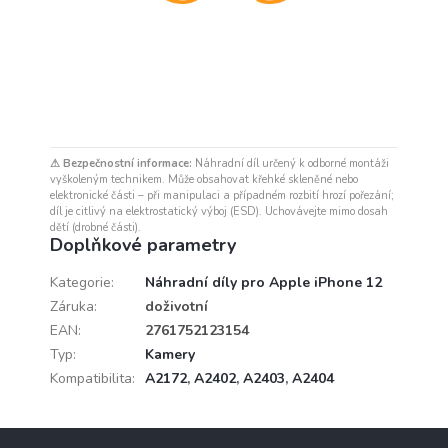
⚠ Bezpečnostní informace:
Náhradní díl určený k odborné montáži
vyškoleným technikem. Může obsahovat křehké skleněné nebo
elektronické části – při manipulaci a případném rozbití hrozí pořezání;
díl je citlivý na elektrostatický výboj (ESD). Uchovávejte mimo dosah
dětí (drobné části).
Doplňkové parametry
Kategorie
:
Náhradní díly pro Apple iPhone 12
Záruka
:
doživotní
EAN
:
2761752123154
Typ
:
Kamery
Kompatibilita
:
A2172
,
A2402
,
A2403
,
A2404
Z