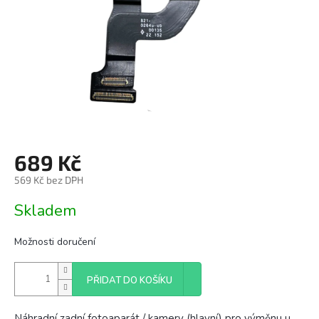
689 Kč
569 Kč bez DPH
Měrná
Skladem
cena:
Možnosti doručení
PŘIDAT DO KOŠÍKU
Náhradní zadní fotoaparát / kamery (hlavní) pro výměnu u