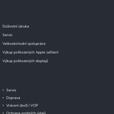
á
p
a
Služby
t
í
Doživotní záruka
Servis
Velkoobchodní spolupráce
Výkup poškozených Apple zařízení
Výkup poškozených displejů
Informace pro vás
Servis
Doprava
Vrácení zboží / VOP
Ochrana osobních údajů