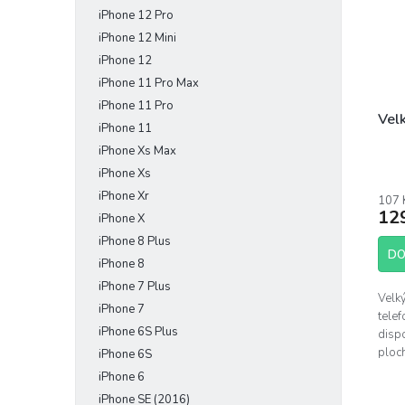
iPhone 12 Pro
iPhone 12 Mini
iPhone 12
iPhone 11 Pro Max
iPhone 11 Pro
Vel
iPhone 11
iPhone Xs Max
Prům
iPhone Xs
hodn
iPhone Xr
107 
prod
12
iPhone X
je
5,0
iPhone 8 Plus
z
DO
iPhone 8
5
iPhone 7 Plus
hvěz
Velký
iPhone 7
telef
iPhone 6S Plus
disp
ploch
iPhone 6S
spoj
iPhone 6
iPhone SE (2016)