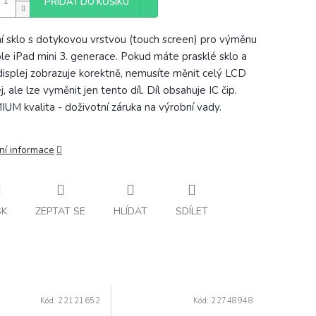
PŘIDAT DO KOŠÍKU
í sklo s dotykovou vrstvou (touch screen) pro výměnu
le iPad mini 3. generace. Pokud máte prasklé sklo a
isplej zobrazuje korektně, nemusíte měnit celý LCD
j, ale lze vyměnit jen tento díl. Díl obsahuje IC čip.
UM kvalita - doživotní záruka na výrobní vady.
ní informace
SK
ZEPTAT SE
HLÍDAT
SDÍLET
Kód:
22121652
Kód:
22748948