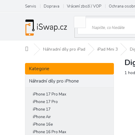
Přejít
Servis
Doprava
Vrácení zboží / VOP
Ochrana osobn
na
obsah
Domů
Náhradní díly pro iPad
iPad Mini 3
Di
Di
P
Přeskočit
o
Kategorie
kategorie
Prům
1 ho
s
hodn
t
Náhradní díly pro iPhone
prod
r
je
a
iPhone 17 Pro Max
5,0
n
z
iPhone 17 Pro
5
n
iPhone 17
hvězd
í
iPhone Air
p
iPhone 16e
a
iPhone 16 Pro Max
n