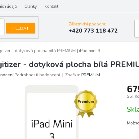
ích údajů
Články
Kontakt
Zákaznická podpora:
HLEDAT
+420 773 118 472
gitizer - dotyková plocha bílá PREMIUM | iPad mini 3
gitizer - dotyková plocha bílá PREMIU
ěrné
dnocení
Podrobnosti hodnocení
Značka:
PREMIUM
ocení
67
uktu
561 K
Měrn
Skl
cena:
iček.
Možno