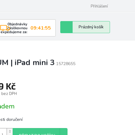
Přihlášení
Objednávky
Nákupní
Prázdný košík
09:41:54
Zásilkovnou
expedujeme za:
košík
M | iPad mini 3
15728655
9 Kč
č bez DPH
á
adem
sti doručení