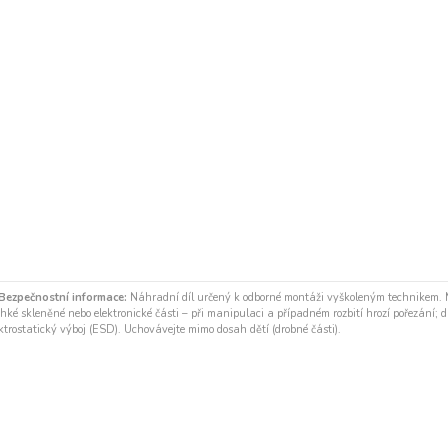
Bezpečnostní informace:
Náhradní díl určený k odborné montáži vyškoleným technikem.
hké skleněné nebo elektronické části – při manipulaci a případném rozbití hrozí pořezání; díl
ktrostatický výboj (ESD). Uchovávejte mimo dosah dětí (drobné části).