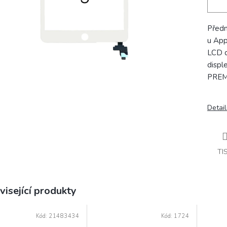
Předn
u App
LCD d
disple
PREMI
Detail
TI
visející produkty
Kód:
21483434
Kód:
1724