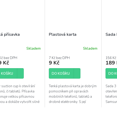
ká přísavka
Plastová karta
Sada 
Skladem
Skladem
ěrné
Průměrné
ocení
hodnocení
Kč bez DPH
7 Kč bez DPH
156 Kč
uktu
produktu
9 Kč
9 Kč
189 
je
5,0
 KOŠÍKU
z
DO KOŠÍKU
DO K
5
diček.
hvězdiček.
 suction cup k otevírání
Tenká plastová karta je dobrým
Sada 3 
onů, či tabletů. Přísavka
pomocníkem při opravách
otevřen
onuje velkou přísavnou
mobilních telefonů, tabletů a
telefon
ou a dokáže vytvořit silné
drobné elektroniky. S její
Samsun
ení na hladkém povrchu.
pomocí lze šetrně otevřít iPad,
či novější modely iPhone,