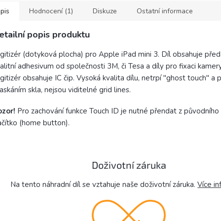
které...
pis
Hodnocení (1)
Diskuze
Ostatní informace
etailní popis produktu
gitizér (dotyková plocha) pro Apple iPad mini 3. Díl obsahuje pře
alitní adhesivum od společnosti 3M, či Tesa a díly pro fixaci kamer
gitizér obsahuje IC čip. Vysoká kvalita dílu, netrpí "ghost touch" 
askáním skla, nejsou viditelné grid lines.
ozor!
Pro zachování funkce Touch ID je nutné přendat z původního 
ačítko (home button).
Doživotní záruka
Na tento náhradní díl se vztahuje naše doživotní záruka.
Více in