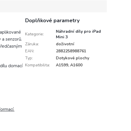
Doplňkové parametry
Náhradní díly pro iPad
daplikované
Kategorie
:
Mini 3
y a senzorů.
Záruka
:
doživotní
a předčasným
EAN
:
2882258988761
Typ
:
Dotykové plochy
Kompatibilita
:
A1599, A1600
dílu domací
formací.