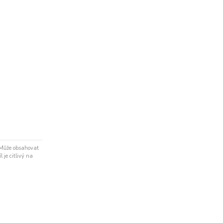
 Může obsahovat
 je citlivý na