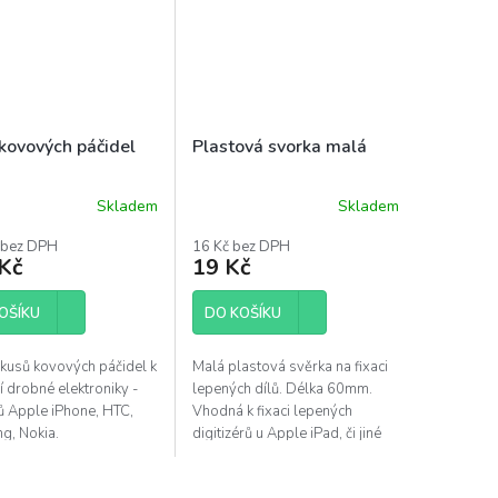
kovových páčidel
Plastová svorka malá
Skladem
Skladem
Průměrné
hodnocení
 bez DPH
16 Kč bez DPH
produktu
Kč
19 Kč
je
5,0
OŠÍKU
z
DO KOŠÍKU
5
hvězdiček.
kusů kovových páčidel k
Malá plastová svěrka na fixaci
í drobné elektroniky -
lepených dílů. Délka 60mm.
ů Apple iPhone, HTC,
Vhodná k fixaci lepených
g, Nokia.
digitizérů u Apple iPad, či jiné
elektroniky.