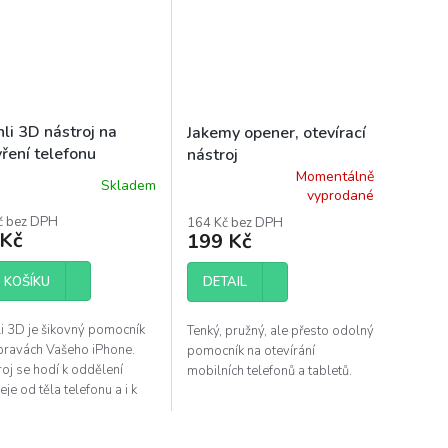
li 3D nástroj na
Jakemy opener, otevírací
ření telefonu
nástroj
Momentálně
Skladem
Průměrné
vyprodané
hodnocení
č bez DPH
164 Kč bez DPH
produktu
 Kč
199 Kč
je
3,7
DETAIL
 KOŠÍKU
z
5
hvězdiček.
li 3D je šikovný pomocník
Tenký, pružný, ale přesto odolný
opravách Vašeho iPhone.
pomocník na otevírání
oj se hodí k oddělení
mobilních telefonů a tabletů.
eje od těla telefonu a i k
m činostem, jako je čistění
ěsnění apod.