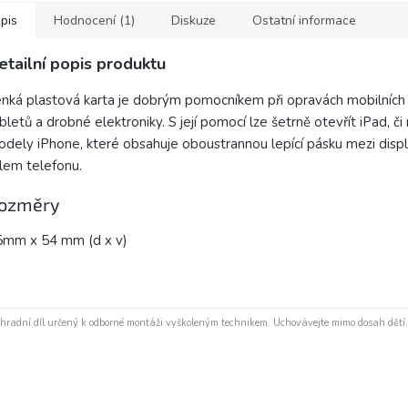
pis
Hodnocení (1)
Diskuze
Ostatní informace
etailní popis produktu
nká plastová karta je dobrým pomocníkem při opravách mobilních 
bletů a drobné elektroniky. S její pomocí lze šetrně otevřít iPad, či 
dely iPhone, které obsahuje oboustrannou lepící pásku mezi disp
lem telefonu.
ozměry
5mm x 54 mm (d x v)
hradní díl určený k odborné montáži vyškoleným technikem. Uchovávejte mimo dosah dětí.