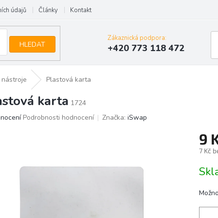
ích údajů
Články
Kontakt
Zákaznická podpora:
HLEDAT
+420 773 118 472
 nástroje
Plastová karta
astová karta
1724
ěrné
dnocení
Podrobnosti hodnocení
Značka:
iSwap
ocení
9 
uktu
7 Kč 
Měrn
Skl
cena:
iček.
Možno