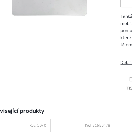
Tenká
mobiln
pomoc
které
tělem
Detail
TI
visející produkty
Kód:
1670
Kód:
21556478