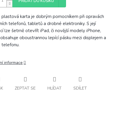
PŘIDAT DO KOŠÍKU
 plastová karta je dobrým pomocníkem při opravách
ích telefonů, tabletů a drobné elektroniky. S její
í lze šetrně otevřít iPad, či novější modely iPhone,
 obsahuje oboustrannou lepící pásku mezi displejem a
 telefonu.
ní informace
SK
ZEPTAT SE
HLÍDAT
SDÍLET