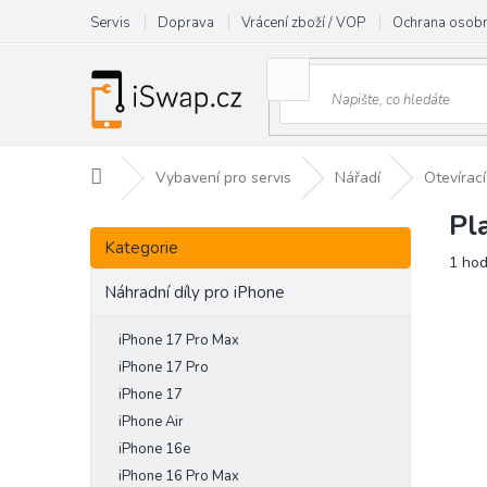
Přejít
Servis
Doprava
Vrácení zboží / VOP
Ochrana osobn
na
obsah
Domů
Vybavení pro servis
Nářadí
Otevírací
Pl
P
Přeskočit
o
Kategorie
kategorie
Prům
1 ho
s
hodn
t
Náhradní díly pro iPhone
prod
r
je
a
iPhone 17 Pro Max
5,0
n
z
iPhone 17 Pro
5
n
iPhone 17
hvězd
í
iPhone Air
p
iPhone 16e
a
iPhone 16 Pro Max
n