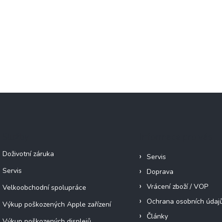
Služby
Informace pro vás
Doživotní záruka
Servis
Servis
Doprava
Vrácení zboží / VOP
Velkoobchodní spolupráce
Ochrana osobních údaj
Výkup poškozených Apple zařízení
Články
Výkup poškozených displejů