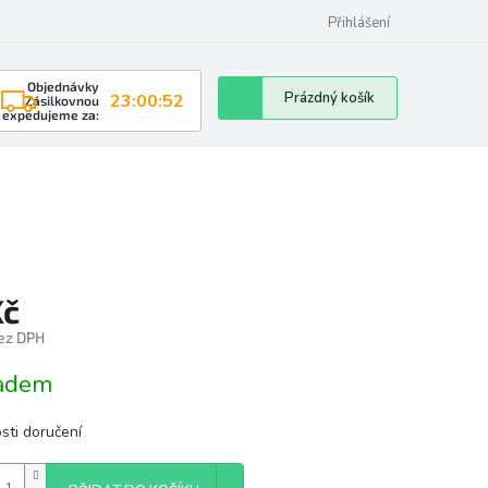
Přihlášení
Objednávky
Nákupní
Prázdný košík
23:00:52
Zásilkovnou
expedujeme za:
košík
Kč
bez DPH
á
adem
sti doručení