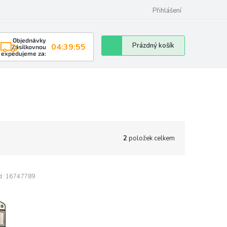
Přihlášení
Objednávky
Nákupní
Prázdný košík
04:39:54
Zásilkovnou
expedujeme za:
košík
2
položek celkem
d:
16747789