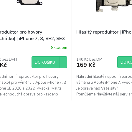
roduktor pro hovory
Hlasitý reproduktor | iPh
chátko) | iPhone 7, 8, SE2, SE3
Skladem
ěrné
Průměrné
ocení
hodnocení
uktu
č bez DPH
produktu
140 Kč bez DPH
DO KOŠÍKU
DO KO
 Kč
169 Kč
je
5,0
z
adní horní reproduktor pro hovory
Náhradní hlasitý / spodní repro
5
chátko) pro výměnu u Apple iPhone 7, 8
výměnu u Apple iPhone 7, vyso
diček.
hvězdiček.
hone SE 2020 a 2022. Vysoká kvalita.
Je oprava nad Vaše síly?
ce jednoduchá oprava pro každého
Pomůžeme!Navštivte náš servis 
....
O
v
l
á
d