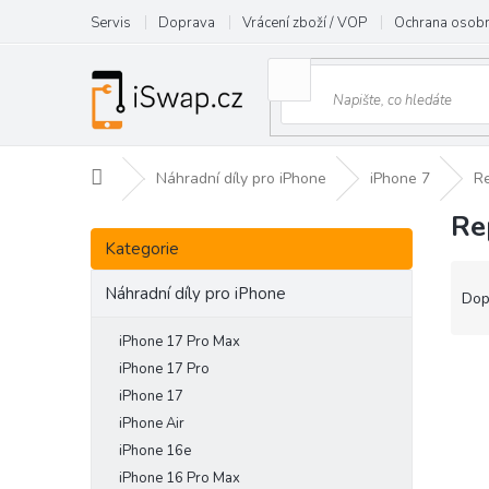
Přejít
Servis
Doprava
Vrácení zboží / VOP
Ochrana osobn
na
obsah
Domů
Náhradní díly pro iPhone
iPhone 7
R
Re
P
Přeskočit
o
Kategorie
kategorie
s
Ř
t
Náhradní díly pro iPhone
a
Dop
r
z
a
e
iPhone 17 Pro Max
n
V
n
iPhone 17 Pro
n
ý
í
iPhone 17
í
p
p
iPhone Air
p
i
r
iPhone 16e
a
s
o
iPhone 16 Pro Max
n
p
d