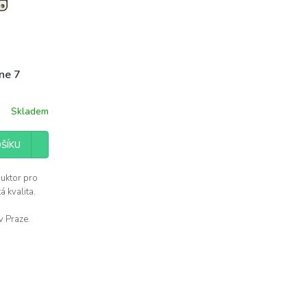
one 7
Skladem
ŠÍKU
duktor pro
ká kvalita.
v Praze.