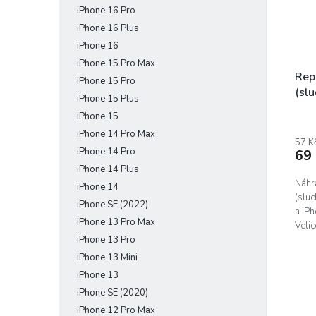
iPhone 16 Pro
e
r
u
l
o
iPhone 16 Plus
k
d
t
iPhone 16
u
ů
iPhone 15 Pro Max
k
Rep
iPhone 15 Pro
t
(slu
iPhone 15 Plus
ů
Prům
iPhone 15
hodn
iPhone 14 Pro Max
prod
57 K
iPhone 14 Pro
69
je
3,6
iPhone 14 Plus
z
Náhr
iPhone 14
5
(slu
iPhone SE (2022)
hvěz
a iP
iPhone 13 Pro Max
Veli
kutila
iPhone 13 Pro
iPhone 13 Mini
iPhone 13
iPhone SE (2020)
iPhone 12 Pro Max