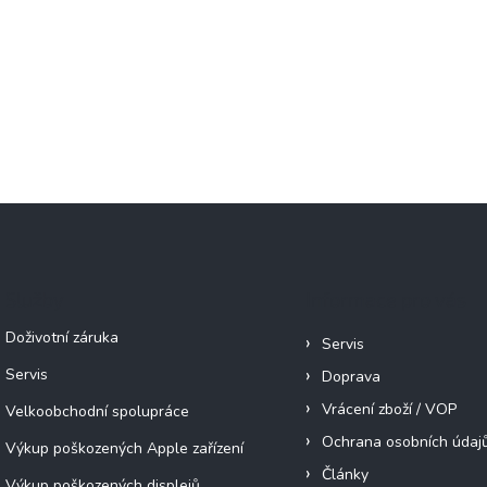
Služby
Informace pro vás
Doživotní záruka
Servis
Servis
Doprava
Vrácení zboží / VOP
Velkoobchodní spolupráce
Ochrana osobních údaj
Výkup poškozených Apple zařízení
Články
Výkup poškozených displejů