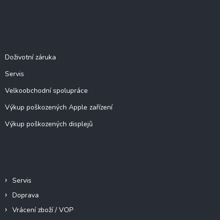
Z
á
á
d
p
a
c
a
Služby
í
t
p
í
Doživotní záruka
r
v
Servis
k
y
Velkoobchodní spolupráce
v
ý
Výkup poškozených Apple zařízení
p
Výkup poškozených displejů
i
s
u
Informace pro vás
Servis
Doprava
Vrácení zboží / VOP