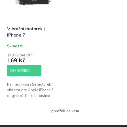
s
u
p
k
r
t
o
ů
Vibrační motorek |
d
iPhone 7
u
k
Skladem
t
ů
140 Kč bez DPH
169 Kč
DO KOŠÍKU
Náhradní vibrační motorek /
vibrátor pro Apple iPhone 7,
originální díl - refurbished.
1
položek celkem
O
v
l