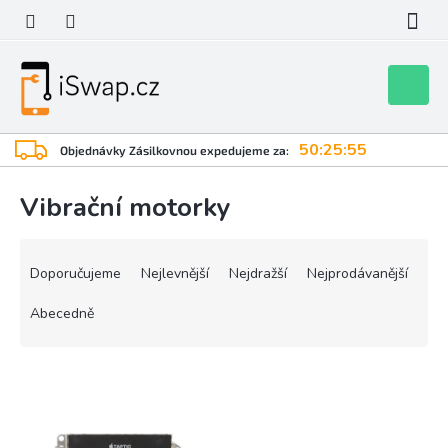
Přejít
na
obsah
Nákupní
košík
50:25:55
Objednávky Zásilkovnou expedujeme za:
Vibrační motorky
Ř
a
Doporučujeme
Nejlevnější
Nejdražší
Nejprodávanější
z
e
Abecedně
n
í
V
p
ý
r
p
o
i
d