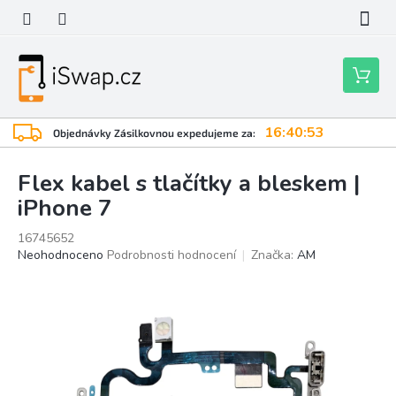
Přejít
na
obsah
Nákupní
košík
16:40:52
Objednávky Zásilkovnou expedujeme za:
Flex kabel s tlačítky a bleskem |
iPhone 7
16745652
Průměrné
Neohodnoceno
Podrobnosti hodnocení
Značka:
AM
hodnocení
produktu
je
0,0
z
5
hvězdiček.