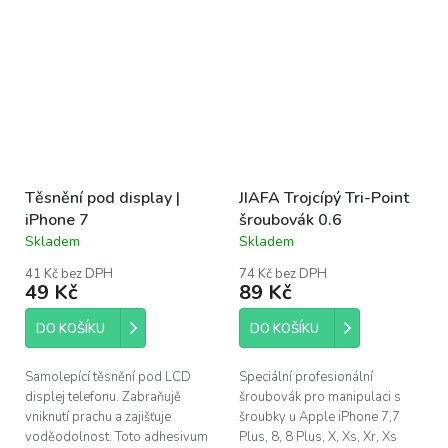
Těsnění pod display |
JIAFA Trojcípý Tri-Point
iPhone 7
šroubovák 0.6
Skladem
Skladem
Průměrné
Průměrné
hodnocení
hodnocení
41 Kč bez DPH
74 Kč bez DPH
produktu
produktu
49 Kč
89 Kč
je
je
5,0
4,1
DO KOŠÍKU
DO KOŠÍKU
z
z
5
5
hvězdiček.
hvězdiček.
Samolepící těsnění pod LCD
Speciální profesionální
displej telefonu. Zabraňujě
šroubovák pro manipulaci s
vniknutí prachu a zajišťuje
šroubky u Apple iPhone 7,7
voděodolnost. Toto adhesivum
Plus, 8, 8 Plus, X, Xs, Xr, Xs