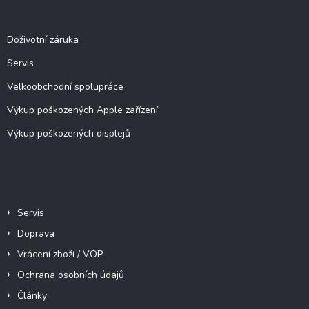
a
Služby
t
í
Doživotní záruka
Servis
Velkoobchodní spolupráce
Výkup poškozených Apple zařízení
Výkup poškozených displejů
Informace pro vás
Servis
Doprava
Vrácení zboží / VOP
Ochrana osobních údajů
Články