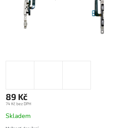
89 Kč
74 Kč bez DPH
Měrná
Skladem
cena: