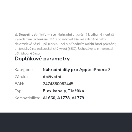
⚠ Bezpečnostní informace:
Náhradní díl určený k odborné montáži
vyškoleným technikem. Může obsahovat křehké skleněné nebo
elektronické části – při manipulaci a případném rozbití hrozí pořezání;
díl je citlivý na elektrostatický výboj (ESD). Uchovávejte mimo dosah
dětí (drobné části).
Doplňkové parametry
Kategorie
:
Náhradní díly pro Apple iPhone 7
Záruka
:
doživotní
EAN
:
2474880082445
Typ
:
Flex kabely
,
Tlačítka
Kompatibilita
:
A1660
,
A1778
,
A1779
Z
á
p