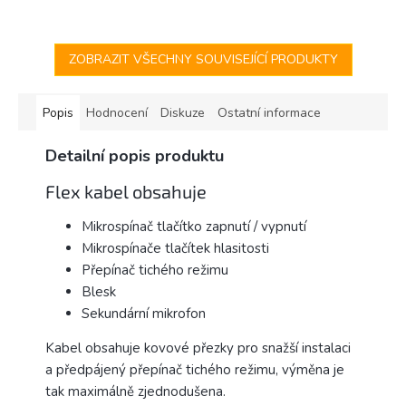
je vhodné vyměnit po každé
Max a Apple Watch (Tri-wing /
opravě telefonu. Pro výměnu u
Tri-point). Protáčející konec
Apple...
rukojeti...
ZOBRAZIT VŠECHNY SOUVISEJÍCÍ PRODUKTY
Popis
Hodnocení
Diskuze
Ostatní informace
Detailní popis produktu
Flex kabel obsahuje
Mikrospínač tlačítko zapnutí / vypnutí
Mikrospínače tlačítek hlasitosti
Přepínač tichého režimu
Blesk
Sekundární mikrofon
Kabel obsahuje kovové přezky pro snažší instalaci
a předpájený přepínač tichého režimu, výměna je
tak maximálně zjednodušena.