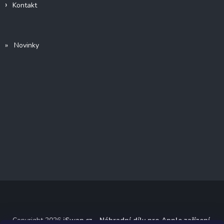
Kontakt
» Novinky
Copyright 2026
iSwap.cz - Náhradní díly pro Apple zařízení
.